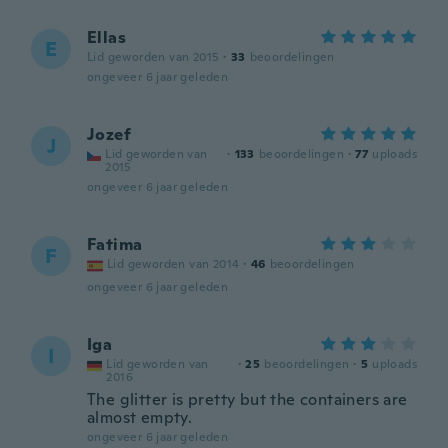
Ellas
E
Lid geworden van 2015
·
33
beoordelingen
ongeveer 6 jaar geleden
Jozef
J
Lid geworden van
·
133
beoordelingen
·
77
uploads
2015
ongeveer 6 jaar geleden
Fatima
F
Lid geworden van 2014
·
46
beoordelingen
ongeveer 6 jaar geleden
Iga
I
Lid geworden van
·
25
beoordelingen
·
5
uploads
2016
The glitter is pretty but the containers are
almost empty.
ongeveer 6 jaar geleden