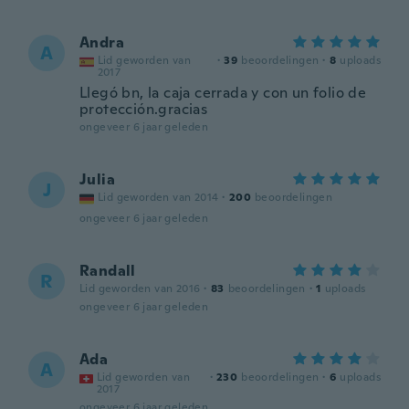
Andra
A
Lid geworden van
·
39
beoordelingen
·
8
uploads
2017
Llegó bn, la caja cerrada y con un folio de
protección.gracias
ongeveer 6 jaar geleden
Julia
J
Lid geworden van 2014
·
200
beoordelingen
ongeveer 6 jaar geleden
Randall
R
Lid geworden van 2016
·
83
beoordelingen
·
1
uploads
ongeveer 6 jaar geleden
Ada
A
Lid geworden van
·
230
beoordelingen
·
6
uploads
2017
ongeveer 6 jaar geleden