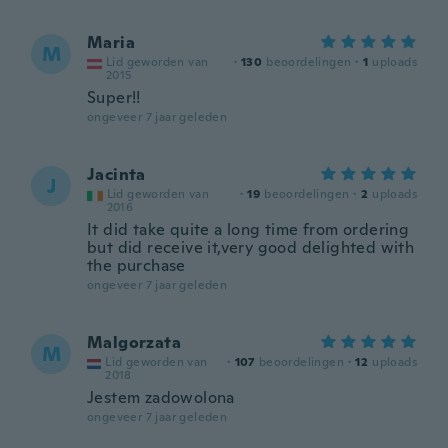
Maria
M
Lid geworden van
·
130
beoordelingen
·
1
uploads
2015
Super!!
ongeveer 7 jaar geleden
Jacinta
J
Lid geworden van
·
19
beoordelingen
·
2
uploads
2016
It did take quite a long time from ordering
but did receive it,very good delighted with
the purchase
ongeveer 7 jaar geleden
Malgorzata
M
Lid geworden van
·
107
beoordelingen
·
12
uploads
2018
Jestem zadowolona
ongeveer 7 jaar geleden