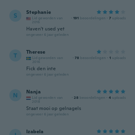
Stephanie
S
Lid geworden van
·
191
beoordelingen
·
7
uploads
2016
Haven't used yet
ongeveer 6 jaar geleden
Therese
T
Lid geworden van
·
78
beoordelingen
·
1
uploads
2016
Fick den inte
ongeveer 6 jaar geleden
Nanja
N
Lid geworden van
·
28
beoordelingen
·
4
uploads
2018
Staat mooi op gelnagels
ongeveer 6 jaar geleden
Izabela