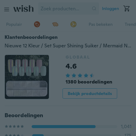
Inloggen
Populair
Pas bekeken
Trend
Klantenbeoordelingen
Nieuwe 12 Kleur / Set Super Shining Suiker / Mermaid Nail Glitter Poeder Holografische Laser Pigment Dust Manicure Poeder Nail Art decoratie
GLOBAAL
4.6
1380 beoordelingen
Bekijk productdetails
Beoordelingen
1,041
175