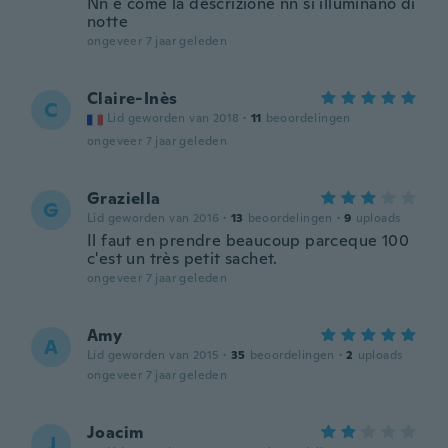
Nn è come la descrizione nn si illuminano di
notte
ongeveer 7 jaar geleden
Claire-Inès
C
Lid geworden van 2018
·
11
beoordelingen
ongeveer 7 jaar geleden
Graziella
G
Lid geworden van 2016
·
13
beoordelingen
·
9
uploads
Il faut en prendre beaucoup parceque 100
c'est un très petit sachet.
ongeveer 7 jaar geleden
Amy
A
Lid geworden van 2015
·
35
beoordelingen
·
2
uploads
ongeveer 7 jaar geleden
Joacim
J