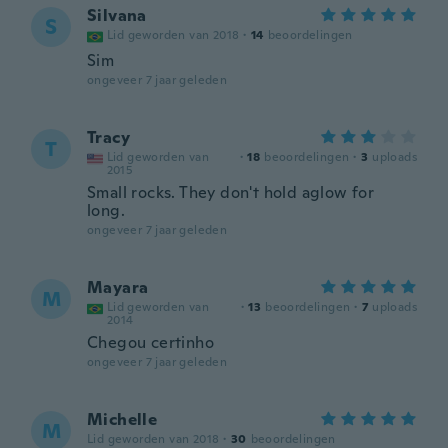
Silvana
S
Lid geworden van 2018
·
14
beoordelingen
Sim
ongeveer 7 jaar geleden
Tracy
T
Lid geworden van
·
18
beoordelingen
·
3
uploads
2015
Small rocks. They don't hold aglow for
long.
ongeveer 7 jaar geleden
Mayara
M
Lid geworden van
·
13
beoordelingen
·
7
uploads
2014
Chegou certinho
ongeveer 7 jaar geleden
Michelle
M
Lid geworden van 2018
·
30
beoordelingen