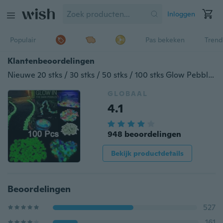
Inloggen
Populair
Pas bekeken
Trend
Klantenbeoordelingen
Nieuwe 20 stks / 30 stks / 50 stks / 100 stks Glow Pebbles Stones Home Aquarium Outdoor Decor Tuin Stenen Lichtgevende Glowing In The Dark
GLOBAAL
4.1
948 beoordelingen
Bekijk productdetails
Beoordelingen
527
161