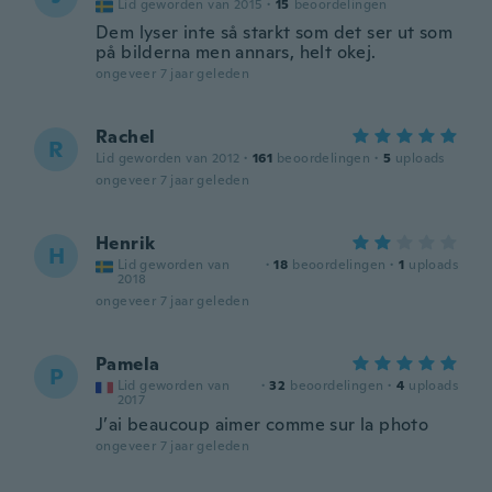
Lid geworden van 2015
·
15
beoordelingen
Dem lyser inte så starkt som det ser ut som
på bilderna men annars, helt okej.
ongeveer 7 jaar geleden
Rachel
R
Lid geworden van 2012
·
161
beoordelingen
·
5
uploads
ongeveer 7 jaar geleden
Henrik
H
Lid geworden van
·
18
beoordelingen
·
1
uploads
2018
ongeveer 7 jaar geleden
Pamela
P
Lid geworden van
·
32
beoordelingen
·
4
uploads
2017
J’ai beaucoup aimer comme sur la photo
ongeveer 7 jaar geleden