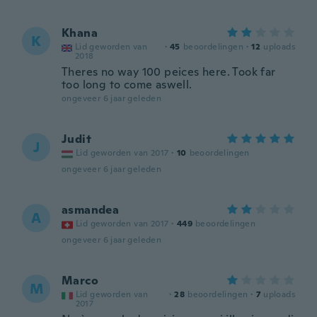
Khana
K
Lid geworden van
·
45
beoordelingen
·
12
uploads
2018
Theres no way 100 peices here. Took far
too long to come aswell.
ongeveer 6 jaar geleden
Judit
J
Lid geworden van 2017
·
10
beoordelingen
ongeveer 6 jaar geleden
asmandea
A
Lid geworden van 2017
·
449
beoordelingen
ongeveer 6 jaar geleden
Marco
M
Lid geworden van
·
28
beoordelingen
·
7
uploads
2017