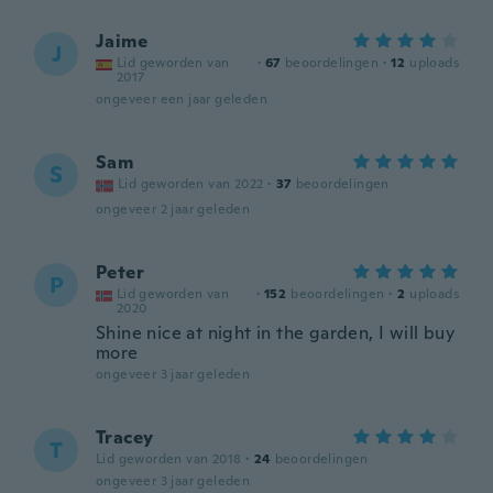
Jaime
J
Lid geworden van
·
67
beoordelingen
·
12
uploads
2017
ongeveer een jaar geleden
Sam
S
Lid geworden van 2022
·
37
beoordelingen
ongeveer 2 jaar geleden
Peter
P
Lid geworden van
·
152
beoordelingen
·
2
uploads
2020
Shine nice at night in the garden, I will buy
more
ongeveer 3 jaar geleden
Tracey
T
Lid geworden van 2018
·
24
beoordelingen
ongeveer 3 jaar geleden