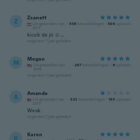
Zsanett
Z
Lid geworden van
·
559
beoordelingen
·
508
uploads
2017
kicsik de jó ☺...
ongeveer 7 jaar geleden
Megan
M
Lid geworden van
·
287
beoordelingen
·
9
uploads
2016
ongeveer 7 jaar geleden
Amanda
A
Lid geworden van
·
322
beoordelingen
·
155
uploads
2017
Weak
ongeveer 7 jaar geleden
Karen
K