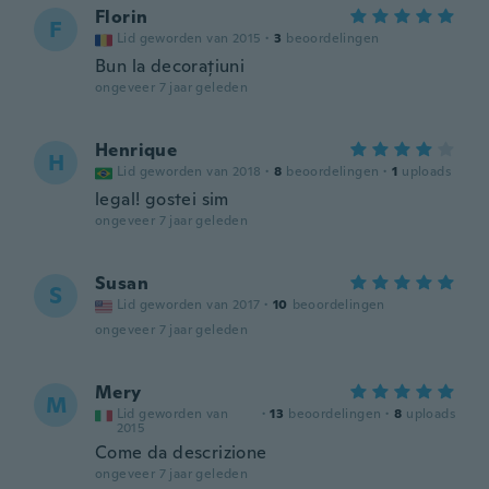
Florin
F
Lid geworden van 2015
·
3
beoordelingen
Bun la decorațiuni
ongeveer 7 jaar geleden
Henrique
H
Lid geworden van 2018
·
8
beoordelingen
·
1
uploads
legal! gostei sim
ongeveer 7 jaar geleden
Susan
S
Lid geworden van 2017
·
10
beoordelingen
ongeveer 7 jaar geleden
Mery
M
Lid geworden van
·
13
beoordelingen
·
8
uploads
2015
Come da descrizione
ongeveer 7 jaar geleden