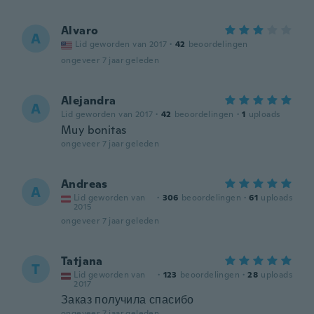
Alvaro
A
Lid geworden van 2017
·
42
beoordelingen
ongeveer 7 jaar geleden
Alejandra
A
Lid geworden van 2017
·
42
beoordelingen
·
1
uploads
Muy bonitas
ongeveer 7 jaar geleden
Andreas
A
Lid geworden van
·
306
beoordelingen
·
61
uploads
2015
ongeveer 7 jaar geleden
Tatjana
T
Lid geworden van
·
123
beoordelingen
·
28
uploads
2017
Заказ получила спасибо
ongeveer 7 jaar geleden