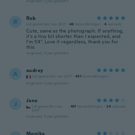
ongeveer 5 jaar geleden
Reb
R
Lid geworden van 2021
·
40
beoordelingen
·
4
uploads
Cute, same as the photograph. If anything,
it's a tiny bit shorter than I expected, and
I'm 5'4". Love it regardless, thank you for
this
ongeveer 5 jaar geleden
audrey
A
Lid geworden van 2017
·
431
beoordelingen
ongeveer 5 jaar geleden
Jana
J
Lid geworden van
·
197
beoordelingen
·
24
uploads
2017
ongeveer 5 jaar geleden
Monika