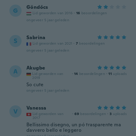
Göndőcs
G
Lid geworden van 2016
·
16
beoordelingen
ongeveer 5 jaar geleden
Sabrina
S
Lid geworden van 2021
·
7
beoordelingen
ongeveer 5 jaar geleden
Akugbe
A
Lid geworden van
·
14
beoordelingen
·
11
uploads
2019
So cute
ongeveer 5 jaar geleden
Vanessa
V
Lid geworden van
·
69
beoordelingen
·
3
uploads
2017
Bellissimo disegno, un pó trasparente ma
davvero bello e leggero