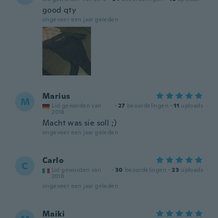
good qty
ongeveer een jaar geleden
Marius
M
Lid geworden van
·
27
beoordelingen
·
11
uploads
2018
Macht was sie soll ;)
ongeveer een jaar geleden
Carlo
C
Lid geworden van
·
30
beoordelingen
·
23
uploads
2018
ongeveer een jaar geleden
Maiki