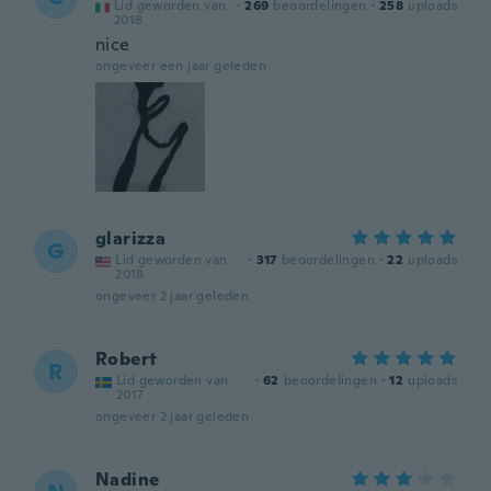
Lid geworden van
·
269
beoordelingen
·
258
uploads
2018
nice
ongeveer een jaar geleden
glarizza
G
Lid geworden van
·
317
beoordelingen
·
22
uploads
2018
ongeveer 2 jaar geleden
Robert
R
Lid geworden van
·
62
beoordelingen
·
12
uploads
2017
ongeveer 2 jaar geleden
Nadine