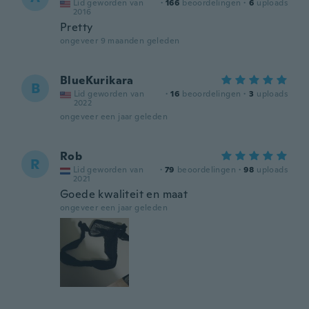
Lid geworden van
·
166
beoordelingen
·
6
uploads
2016
Pretty
ongeveer 9 maanden geleden
BlueKurikara
B
Lid geworden van
·
16
beoordelingen
·
3
uploads
2022
ongeveer een jaar geleden
Rob
R
Lid geworden van
·
79
beoordelingen
·
98
uploads
2021
Goede kwaliteit en maat
ongeveer een jaar geleden