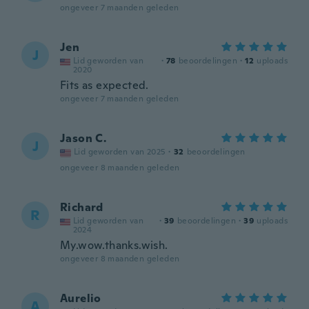
ongeveer 7 maanden geleden
Jen
J
Lid geworden van
·
78
beoordelingen
·
12
uploads
2020
Fits as expected.
ongeveer 7 maanden geleden
Jason C.
J
Lid geworden van 2025
·
32
beoordelingen
ongeveer 8 maanden geleden
Richard
R
Lid geworden van
·
39
beoordelingen
·
39
uploads
2024
My.wow.thanks.wish.
ongeveer 8 maanden geleden
Aurelio
A