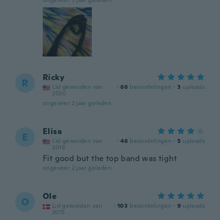
ongeveer 2 jaar geleden
Ricky
R
Lid geworden van
·
66
beoordelingen
·
3
uploads
2020
ongeveer 2 jaar geleden
Elisa
E
Lid geworden van
·
46
beoordelingen
·
5
uploads
2016
Fit good but the top band was tight
ongeveer 2 jaar geleden
Ole
O
Lid geworden van
·
103
beoordelingen
·
9
uploads
2015