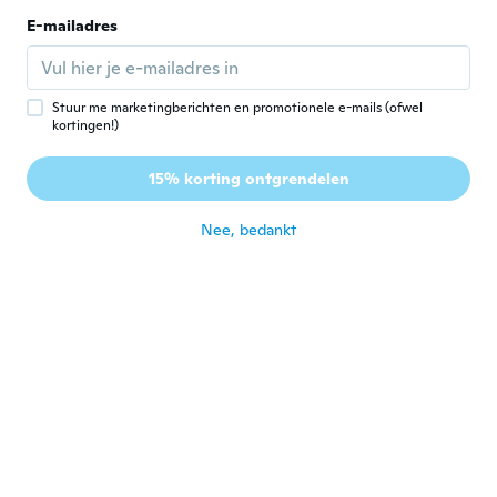
J
Lid geworden van
·
70
beoordelingen
·
37
uploads
E-mailadres
2019
Son perfecta quedan muy bien y son
resistentes
ongeveer 3 jaar geleden
Stuur me marketingberichten en promotionele e-mails (ofwel
kortingen!)
15% korting ontgrendelen
Nee, bedankt
amethyst
A
Lid geworden van
·
313
beoordelingen
·
188
uploads
2021
Love them
ongeveer 3 jaar geleden
Oskar
O
Lid geworden van 2018
·
122
beoordelingen
ongeveer 3 jaar geleden