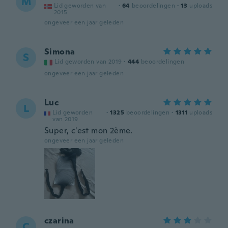
M
Lid geworden van
·
64
beoordelingen
·
13
uploads
2015
ongeveer een jaar geleden
Simona
S
Lid geworden van 2019
·
444
beoordelingen
ongeveer een jaar geleden
Luc
L
Lid geworden
·
1325
beoordelingen
·
1311
uploads
van 2019
Super, c'est mon 2ème.
ongeveer een jaar geleden
czarina
C