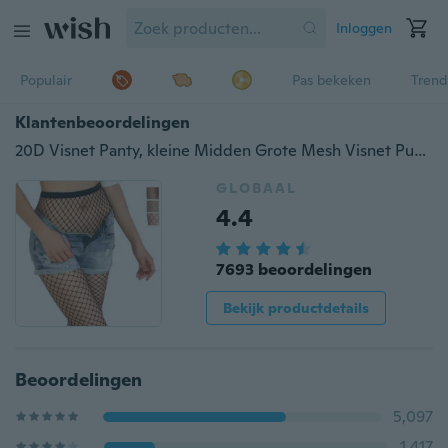
Inloggen
Populair
Pas bekeken
Trend
Klantenbeoordelingen
20D Visnet Panty, kleine Midden Grote Mesh Visnet Punk Panty Anti-haak Nylon Hollow Out Kousen Panty
GLOBAAL
4.4
7693 beoordelingen
Bekijk productdetails
Beoordelingen
5,097
1,417