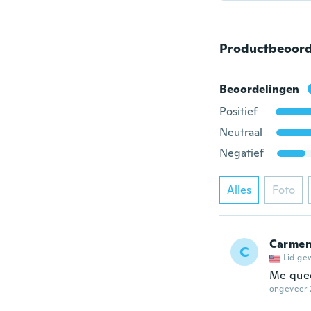
Productbeoord
Beoordelingen
Positief
Neutraal
Negatief
Alles
Foto
Carme
C
Lid ge
Me qued
ongeveer 