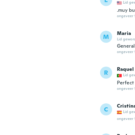
L
Lid ge
.muy b
ongeveer 
Maria
M
Lid gewor
General
ongeveer 
Raquel
R
Lid ge
Perfect
ongeveer 
Cristin
C
Lid ge
ongeveer 