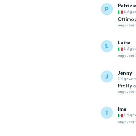
Patrizi
P
Lid ge
Ottimo 
ongeveer 
Luisa
L
Lid ge
ongeveer 
Jenny
J
Lid gewor
Pretty 
ongeveer 
Ime
I
Lid ge
ongeveer 