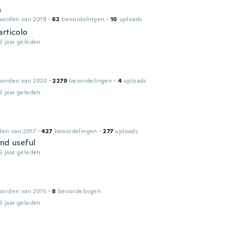
a
worden van 2019
·
62
beoordelingen
·
10
uploads
articolo
5 jaar geleden
worden van 2020
·
2279
beoordelingen
·
4
uploads
5 jaar geleden
den van 2017
·
427
beoordelingen
·
277
uploads
and useful
5 jaar geleden
worden van 2015
·
8
beoordelingen
5 jaar geleden