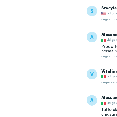
Stacyie
S
Lid ge
ongeveer 
Alessa
A
Lid ge
Prodott
normalm
ongeveer 
Vitalin
V
Lid ge
ongeveer 
Alessa
A
Lid ge
Tutto ok
chiusura