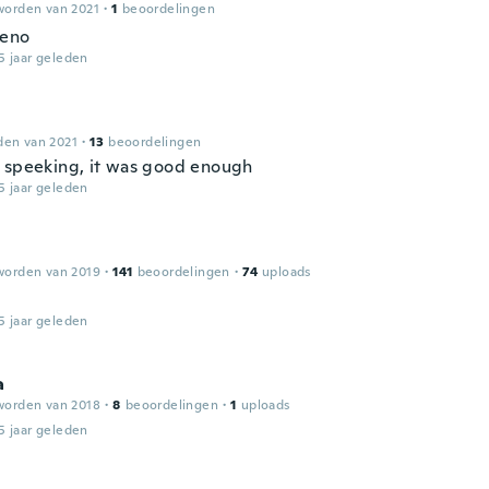
worden van 2021
·
1
beoordelingen
ueno
5 jaar geleden
den van 2021
·
13
beoordelingen
 speeking, it was good enough
5 jaar geleden
worden van 2019
·
141
beoordelingen
·
74
uploads
5 jaar geleden
a
worden van 2018
·
8
beoordelingen
·
1
uploads
5 jaar geleden