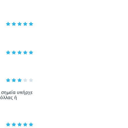
α σημεία υπήρχε
κόλλας ή