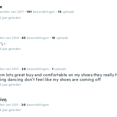
e
worden van 2017
·
101
beoordelingen
·
13
uploads
2 jaar geleden
den van 2019
·
65
beoordelingen
·
15
uploads
すい
3 jaar geleden
den van 2015
·
26
beoordelingen
·
1
uploads
em lots.great buy and comfortable on my shoes.they really 
ing dancing don't feel like my shoes are coming off
4 jaar geleden
ίνη
den van 2021
·
20
beoordelingen
4 jaar geleden