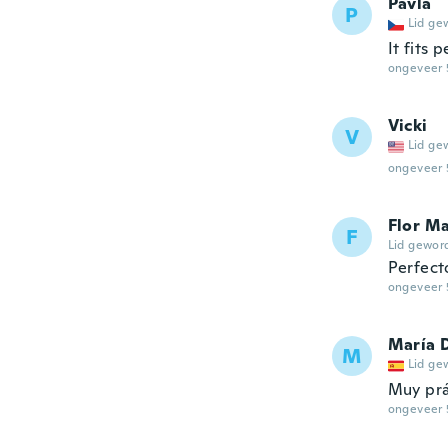
Pavla
P
Lid ge
It fits 
ongeveer 
Vicki
V
Lid ge
ongeveer 
Flor Ma
F
Lid gewor
Perfecto
ongeveer 
María 
M
Lid ge
Muy prá
ongeveer 