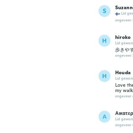
Suzann
S
Lid ge
ongeveer 
hiroko
H
Lid gewor
歩きや
ongeveer 
Houda
H
Lid gewor
Love th
my walk
ongeveer 
Αικατερ
Α
Lid gewor
ongeveer 