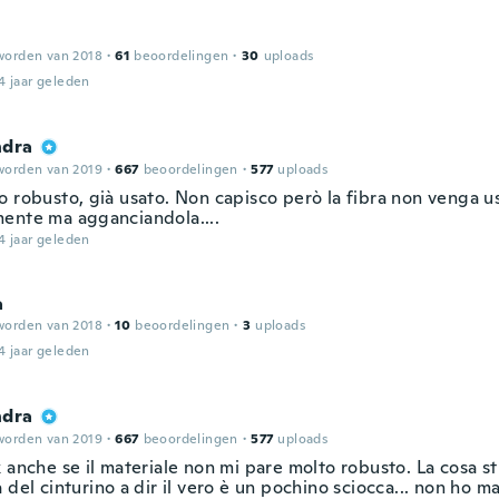
worden van 2018
·
61
beoordelingen
·
30
uploads
4 jaar geleden
ndra
worden van 2019
·
667
beoordelingen
·
577
uploads
o robusto, già usato. Non capisco però la fibra non venga u
ente ma agganciandola....
4 jaar geleden
a
worden van 2018
·
10
beoordelingen
·
3
uploads
4 jaar geleden
ndra
worden van 2019
·
667
beoordelingen
·
577
uploads
 anche se il materiale non mi pare molto robusto. La cosa st
 del cinturino a dir il vero è un pochino sciocca... non ho ma