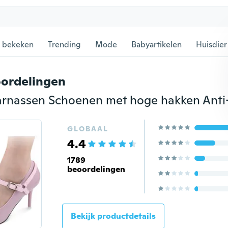
 bekeken
Trending
Mode
Babyartikelen
Huisdier
ordelingen
GLOBAAL
4.4
1789
beoordelingen
Bekijk productdetails