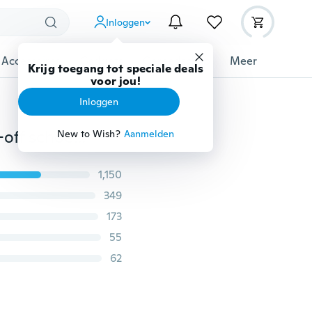
Inloggen
 Accessoires
Gadgets
Gereedschap
Meer
Krijg toegang tot speciale deals
voor jou!
Inloggen
Driehoeksharnassen Schoenen met hoge hakken Anti-off schoenen Schoengesp Schoenen Accessoires Schoenen Groot Niet met voetriemen
New to Wish?
Aanmelden
1,150
349
173
55
62