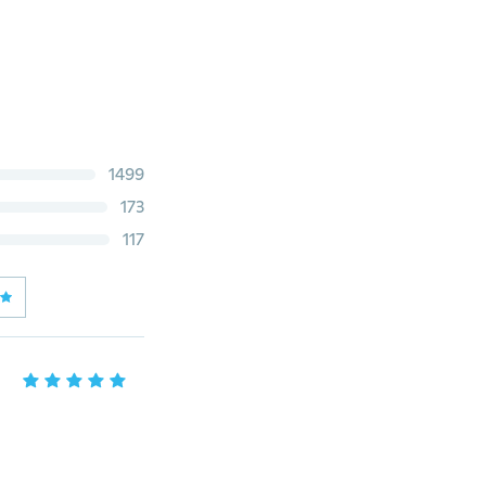
1499
173
117