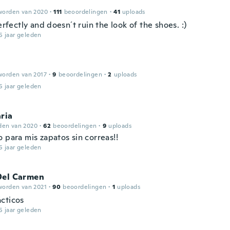
worden van 2020
·
111
beoordelingen
·
41
uploads
perfectly and doesn´t ruin the look of the shoes. :)
5 jaar geleden
worden van 2017
·
9
beoordelingen
·
2
uploads
5 jaar geleden
ria
den van 2020
·
62
beoordelingen
·
9
uploads
 para mis zapatos sin correas!!
5 jaar geleden
Del Carmen
worden van 2021
·
90
beoordelingen
·
1
uploads
cticos
5 jaar geleden