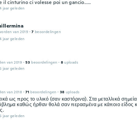
 il cinturino ci volesse poi un gancio.....
4 jaar geleden
illermina
worden van 2019
·
7
beoordelingen
4 jaar geleden
den van 2019
·
53
beoordelingen
·
8
uploads
5 jaar geleden
den van 2018
·
71
beoordelingen
·
38
uploads
ικά ως προς το υλικό (σαν καστόρινα). Στα μεταλλικά σημεί
όβλημα καθώς ήρθαν θολά σαν περασμένα με κάποιο είδος 
ς.
5 jaar geleden