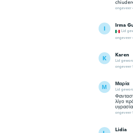
chiudere
ongeveer 
Irma Gu
I
Lid ge
ongeveer 
Karen
K
Lid gewor
ongeveer 
Μαρία
Μ
Lid gewor
Φανταστ
λίγο πρ
υγρασία
ongeveer 
Lidia