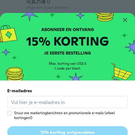
写真の通り
ongeveer 6 jaar geleden
승오
승
Lid geworden van 2019
·
25
beoordelingen
·
2
uploads
15% KORTING
ongeveer 6 jaar geleden
JE EERSTE BESTELLING
Catalin
C
Lid geworden van 2016
·
4
beoordelingen
Max. korting van US$ 5
Foarte smecheri...
1 code per klant.
ongeveer 6 jaar geleden
Fernando
E-mailadres
F
Lid geworden van 2019
·
5
beoordelingen
ongeveer 6 jaar geleden
Stuur me marketingberichten en promotionele e-mails (ofwel
kortingen!)
Caius
C
Lid geworden van 2019
·
1
beoordelingen
15% korting ontgrendelen
Qualidade ñ é boa