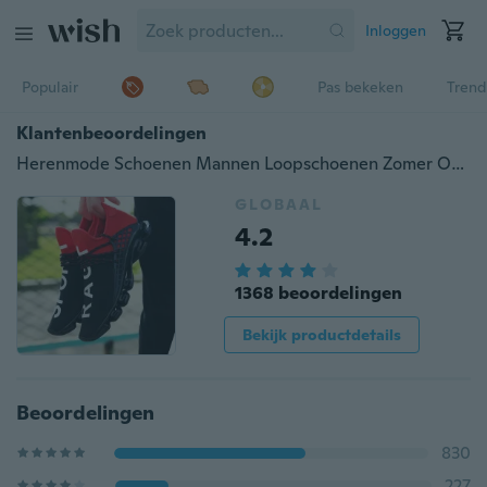
Inloggen
Populair
Pas bekeken
Trend
Klantenbeoordelingen
Herenmode Schoenen Mannen Loopschoenen Zomer Outdoor Vrouwen Schoenen Koppels Sportschoenen voor Mannen Sneakers (Maat36-44, 3 Kleur)
GLOBAAL
4.2
1368 beoordelingen
Bekijk productdetails
Beoordelingen
830
227