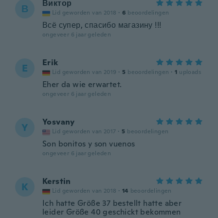
Виктор
В
Lid geworden van 2018
·
6
beoordelingen
Всё супер, спасибо магазину !!!
ongeveer 6 jaar geleden
Erik
E
Lid geworden van 2019
·
5
beoordelingen
·
1
uploads
Eher da wie erwartet.
ongeveer 6 jaar geleden
Yosvany
Y
Lid geworden van 2017
·
5
beoordelingen
Son bonitos y son vuenos
ongeveer 6 jaar geleden
Kerstin
K
Lid geworden van 2018
·
14
beoordelingen
Ich hatte Größe 37 bestellt hatte aber
leider Größe 40 geschickt bekommen