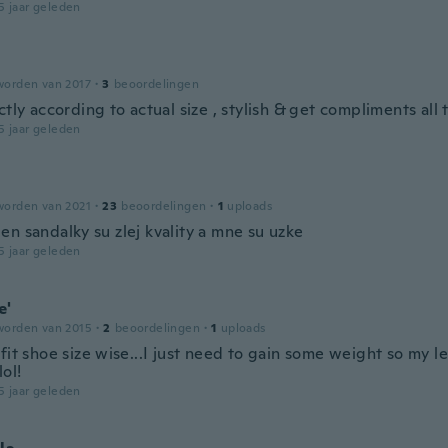
5 jaar geleden
worden van 2017
·
3
beoordelingen
ctly according to actual size , stylish & get compliments all 
5 jaar geleden
worden van 2021
·
23
beoordelingen
·
1
uploads
en sandalky su zlej kvality a mne su uzke
5 jaar geleden
e'
worden van 2015
·
2
beoordelingen
·
1
uploads
fit shoe size wise...I just need to gain some weight so my le
lol!
5 jaar geleden