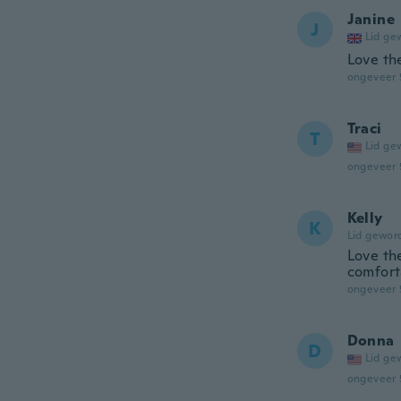
Janine
J
Lid ge
Love th
ongeveer 
Traci
T
Lid ge
ongeveer 
Kelly
K
Lid gewor
Love th
comfort
ongeveer 
Donna
D
Lid ge
ongeveer 