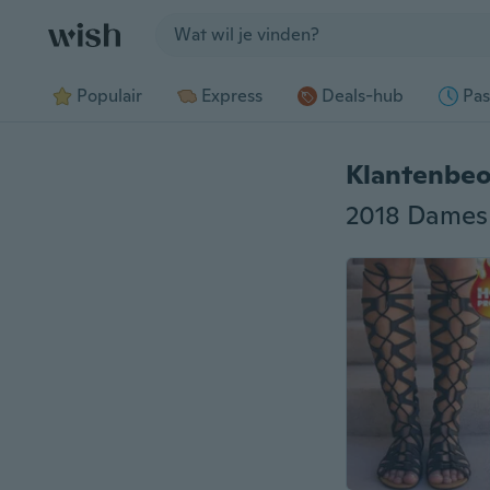
Jump to section
Populair
Express
Deals-hub
Pas
Klantenbeo