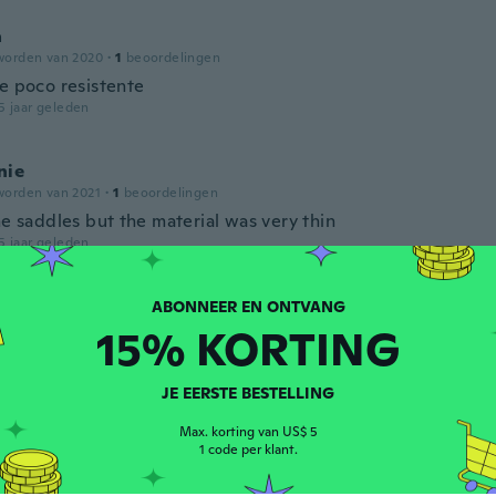
a
worden van 2020
·
1
beoordelingen
 e poco resistente
5 jaar geleden
nie
worden van 2021
·
1
beoordelingen
he saddles but the material was very thin
5 jaar geleden
worden van 2019
·
8
beoordelingen
·
4
uploads
15% KORTING
5 jaar geleden
JE EERSTE BESTELLING
Max. korting van US$ 5
worden van 2017
·
130
beoordelingen
·
87
uploads
1 code per klant.
at, strap broke first time i put it on left. 😞
5 jaar geleden