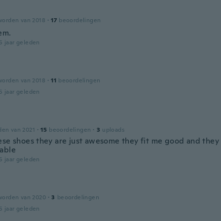
worden van 2018
·
17
beoordelingen
em.
5 jaar geleden
worden van 2018
·
11
beoordelingen
5 jaar geleden
den van 2021
·
15
beoordelingen
·
3
uploads
ese shoes they are just awesome they fit me good and they
able
5 jaar geleden
worden van 2020
·
3
beoordelingen
5 jaar geleden