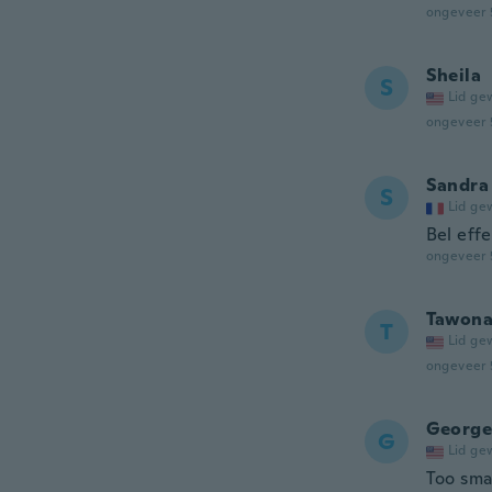
ongeveer 
Sheila
S
Lid ge
ongeveer 
Sandra
S
Lid ge
Bel effe
ongeveer 
Tawon
T
Lid ge
ongeveer 
George
G
Lid ge
Too sma