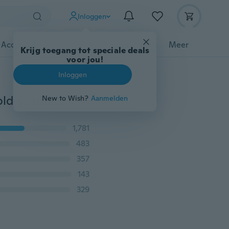
Inloggen
 Accessoires
Gadgets
Gereedschap
Meer
Krijg toegang tot speciale deals
voor jou!
Inloggen
2018 Dames Gladitor Kniehoge sandalen Sexy uitgehold sandalen Platte hak Hoge laarzen Open teen Jemma zomerschoenen
New to Wish?
Aanmelden
1,781
483
357
143
329