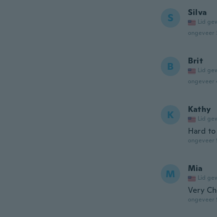
Silva
S
Lid ge
ongeveer 
Brit
B
Lid ge
ongeveer 
Kathy
K
Lid ge
Hard to 
ongeveer 
Mia
M
Lid ge
Very C
ongeveer 