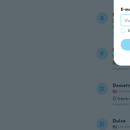
E-ma
Biljana
B
Lid ge
Super...
S
ongeveer 
Kathy
K
Lid ge
My shoe
ongeveer 
Demetr
D
Lid ge
O have 
ongeveer 
Dulce
D
Lid ge