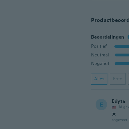
Productbeoord
Beoordelingen
Positief
Neutraal
Negatief
Alles
Foto
Edyta
E
Lid ge
💓
ongeveer 