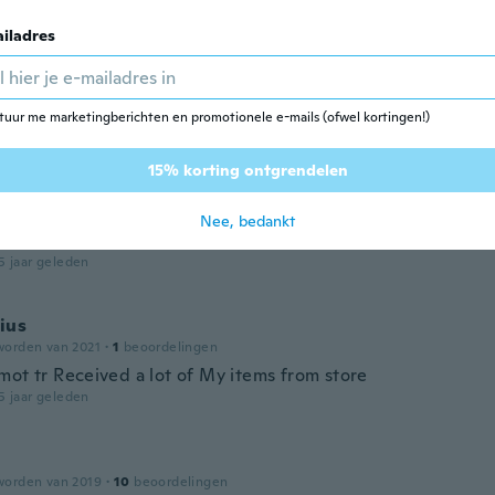
iladres
worden van 2019
·
6
beoordelingen
.
tuur me marketingberichten en promotionele e-mails (ofwel kortingen!)
5 jaar geleden
15% korting ontgrendelen
worden van 2019
·
8
beoordelingen
Nee, bedankt
s supposed to have been a size 10
5 jaar geleden
ius
worden van 2021
·
1
beoordelingen
mot tr Received a lot of My items from store
5 jaar geleden
worden van 2019
·
10
beoordelingen