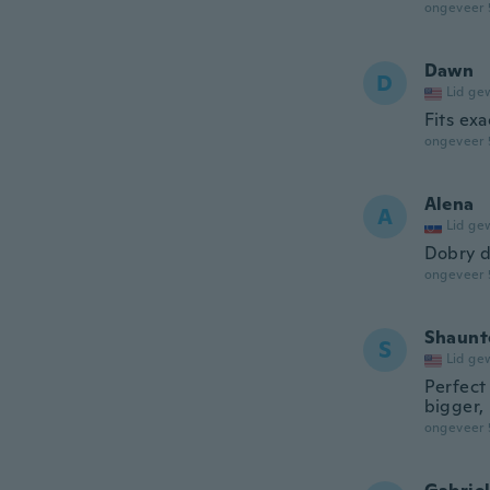
ongeveer 
Dawn
D
Lid ge
Fits exa
ongeveer 
Alena
A
Lid ge
Dobry d
ongeveer 
Shaunt
S
Lid ge
Perfect 
bigger, 
ongeveer 