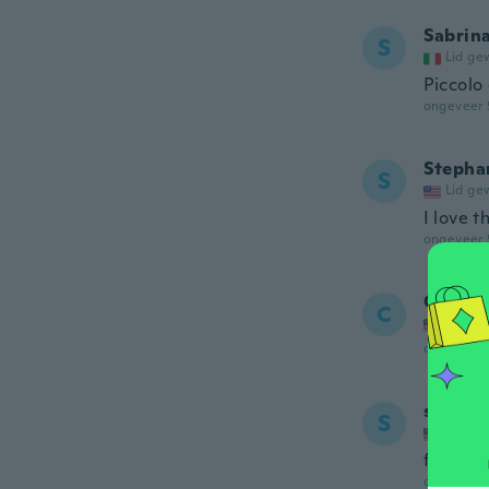
Sabrin
S
Lid ge
Piccolo
ongeveer 
Stepha
S
Lid ge
I love t
ongeveer 
Chira
C
Lid ge
ongeveer 
steve
S
Lid ge
feel gre
ongeveer 