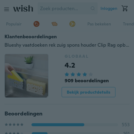
Inloggen
Populair
Pas bekeken
Trend
Klantenbeoordelingen
Blueshy vaatdoeken rek zuig spons houder Clip Rag opbergrek
GLOBAAL
4.2
909 beoordelingen
Bekijk productdetails
Beoordelingen
553
161