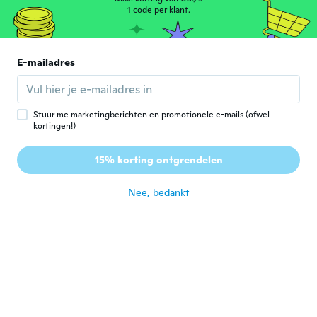
1 code per klant.
zoltán
Z
Lid geworden van
·
202
beoordelingen
·
7
uploads
2016
KB 50 szer próbáltam oda tapasztalni de
E-mailadres
nem sikerült.
ongeveer 7 jaar geleden
Stuur me marketingberichten en promotionele e-mails (ofwel
Vicky
kortingen!)
V
Lid geworden van
·
125
beoordelingen
·
1
uploads
2016
15% korting ontgrendelen
Igual que la foto
ongeveer 7 jaar geleden
Nee, bedankt
George
G
Lid geworden van
·
920
beoordelingen
·
15
uploads
2014
ongeveer 7 jaar geleden
Vinvin
V
Lid geworden van 2017
·
41
beoordelingen