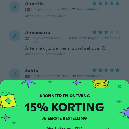
Annette
A
Lid geworden van 2017
·
72
beoordelingen
ongeveer 7 jaar geleden
Annamária
A
Lid geworden van
·
78
beoordelingen
·
32
uploads
2017
A termék jó, de nem tapad sehova :D
ongeveer 7 jaar geleden
Jolita
J
Lid geworden van 2016
·
31
beoordelingen
ongeveer 7 jaar geleden
Stefania
S
15% KORTING
Lid geworden van
·
15
beoordelingen
·
3
uploads
2018
Molto utile e bello
JE EERSTE BESTELLING
ongeveer 7 jaar geleden
Max. korting van US$ 5