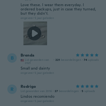
Love these. I wear them everyday. I
ordered backups, just in case they turned,
but they didn’t.
ongeveer 5 jaar geleden
Brenda
B
Lid geworden van
·
221
beoordelingen
·
74
uploads
2021
Small and dainty
ongeveer 5 jaar geleden
Rodrigo
R
Lid geworden van 2016
·
27
beoordelingen
·
5
uploads
Lindos recomiendo
ongeveer 5 jaar geleden