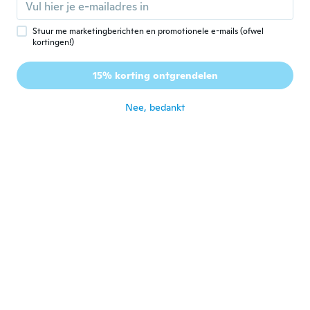
ongeveer 5 jaar geleden
Stuur me marketingberichten en promotionele e-mails (ofwel
kortingen!)
Mark
M
Lid geworden van 2016
·
28
beoordelingen
15% korting ontgrendelen
جيد
ongeveer 5 jaar geleden
Nee, bedankt
feyrene
F
Lid geworden van 2021
·
3
beoordelingen
·
4
uploads
Super fofinho e bonito, demorou pra
chegar mas pelo menos chegou em
perfeito estado :)
ongeveer 5 jaar geleden
Conny
C
Lid geworden van
·
55
beoordelingen
·
6
uploads
2018
Sind schön aber die Verschlüsse gefallen
mir nicht so
ongeveer 5 jaar geleden