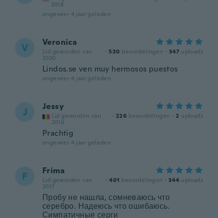
2018
ongeveer 4 jaar geleden
Veronica
V
Lid geworden van
·
530
beoordelingen
·
347
uploads
2020
Lindos.se ven muy hermosos puestos
ongeveer 4 jaar geleden
Jessy
J
Lid geworden van
·
226
beoordelingen
·
2
uploads
2016
Prachtig
ongeveer 4 jaar geleden
Frima
F
Lid geworden van
·
401
beoordelingen
·
344
uploads
2017
Пробу не нашла, сомневаюсь что
серебро. Надеюсь что ошибаюсь.
Симпатичные серги