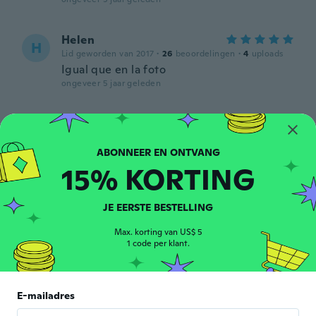
Helen
H
Lid geworden van 2017
·
26
beoordelingen
·
4
uploads
Igual que en la foto
ongeveer 5 jaar geleden
Carola
C
Lid geworden van 2017
·
60
beoordelingen
·
1
uploads
ongeveer 5 jaar geleden
15% KORTING
종진
종
Lid geworden van 2020
·
188
beoordelingen
·
1
uploads
JE EERSTE BESTELLING
ongeveer 5 jaar geleden
Max. korting van US$ 5
1 code per klant.
Teresa
T
Lid geworden van
·
29
beoordelingen
·
5
uploads
2017
E-mailadres
Was a little tangled up but got it working
ok. Very fine chain.