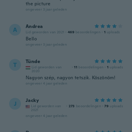
the picture
ongeveer 3 jaar geleden
Andrea
A
Lid geworden van 2021
·
469
beoordelingen
·
1
uploads
Bello
ongeveer 3 jaar geleden
Tünde
T
Lid geworden van
·
11
beoordelingen
·
1
uploads
2020
Nagyon szép, nagyon tetszik. Köszönöm!
ongeveer 4 jaar geleden
Jacky
J
Lid geworden van
·
273
beoordelingen
·
79
uploads
2021
ongeveer 4 jaar geleden