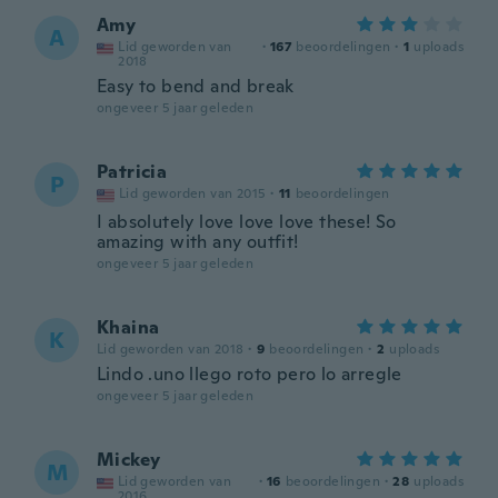
Amy
A
Lid geworden van
·
167
beoordelingen
·
1
uploads
2018
Easy to bend and break
ongeveer 5 jaar geleden
Patricia
P
Lid geworden van 2015
·
11
beoordelingen
I absolutely love love love these! So
amazing with any outfit!
ongeveer 5 jaar geleden
Khaina
K
Lid geworden van 2018
·
9
beoordelingen
·
2
uploads
Lindo .uno llego roto pero lo arregle
ongeveer 5 jaar geleden
Mickey
M
Lid geworden van
·
16
beoordelingen
·
28
uploads
2016