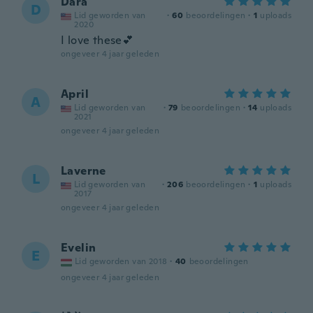
Dara
D
Lid geworden van
·
60
beoordelingen
·
1
uploads
2020
I love these💕
ongeveer 4 jaar geleden
April
A
Lid geworden van
·
79
beoordelingen
·
14
uploads
2021
ongeveer 4 jaar geleden
Laverne
L
Lid geworden van
·
206
beoordelingen
·
1
uploads
2017
ongeveer 4 jaar geleden
Evelin
E
Lid geworden van 2018
·
40
beoordelingen
ongeveer 4 jaar geleden