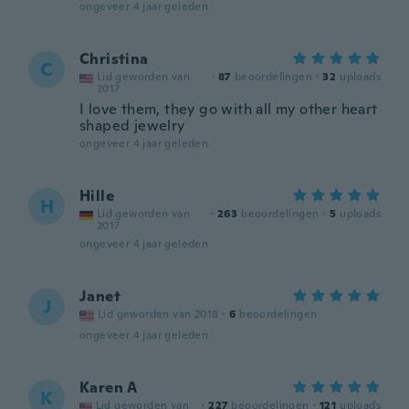
ongeveer 4 jaar geleden
Christina
C
Lid geworden van
·
87
beoordelingen
·
32
uploads
2017
I love them, they go with all my other heart
shaped jewelry
ongeveer 4 jaar geleden
Hille
H
Lid geworden van
·
263
beoordelingen
·
5
uploads
2017
ongeveer 4 jaar geleden
Janet
J
Lid geworden van 2018
·
6
beoordelingen
ongeveer 4 jaar geleden
Karen A
K
Lid geworden van
·
227
beoordelingen
·
121
uploads