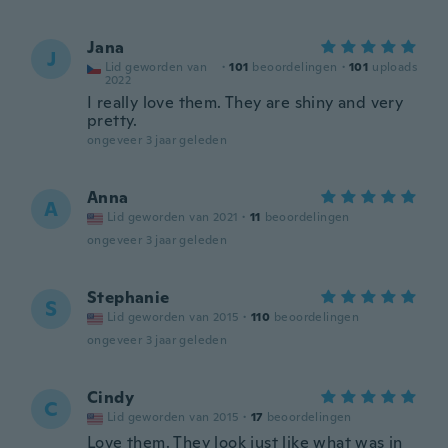
Jana
J
Lid geworden van
·
101
beoordelingen
·
101
uploads
2022
I really love them. They are shiny and very
pretty.
ongeveer 3 jaar geleden
Anna
A
Lid geworden van 2021
·
11
beoordelingen
ongeveer 3 jaar geleden
Stephanie
S
Lid geworden van 2015
·
110
beoordelingen
ongeveer 3 jaar geleden
Cindy
C
Lid geworden van 2015
·
17
beoordelingen
Love them. They look just like what was in