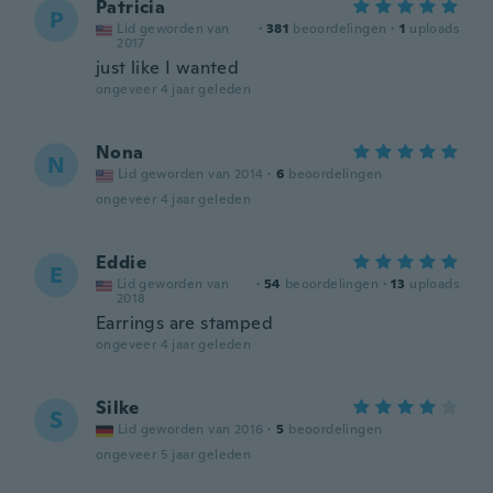
Patricia
P
Lid geworden van
·
381
beoordelingen
·
1
uploads
2017
just like I wanted
ongeveer 4 jaar geleden
Nona
N
Lid geworden van 2014
·
6
beoordelingen
ongeveer 4 jaar geleden
Eddie
E
Lid geworden van
·
54
beoordelingen
·
13
uploads
2018
Earrings are stamped
ongeveer 4 jaar geleden
Silke
S
Lid geworden van 2016
·
5
beoordelingen
ongeveer 5 jaar geleden