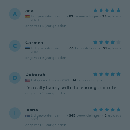
ana
A
Lid geworden van
·
82
beoordelingen
·
23
uploads
2020
ongeveer 5 jaar geleden
Carmen
C
Lid geworden van
·
60
beoordelingen
·
51
uploads
2018
ongeveer 5 jaar geleden
Deborah
D
Lid geworden van 2021
·
41
beoordelingen
I'm really happy with the earring...so cute
ongeveer 5 jaar geleden
Ivana
I
Lid geworden van
·
345
beoordelingen
·
2
uploads
2021
ongeveer 5 jaar geleden