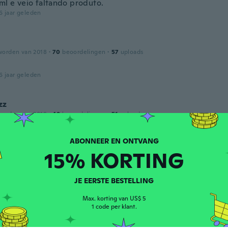
ml e veio faltando produto.
6 jaar geleden
worden van 2018
·
70
beoordelingen
·
57
uploads
6 jaar geleden
zz
worden van 2019
·
49
beoordelingen
·
51
uploads
ien. Hace falta probarlo haber que tal funciona
6 jaar geleden
15% KORTING
worden van 2018
·
144
beoordelingen
·
107
uploads
JE EERSTE BESTELLING
rfecto llego antes de tiempo y ahora me toca probarlo much
perfectas condiciones muchísima gracia
Max. korting van US$ 5
1 code per klant.
6 jaar geleden