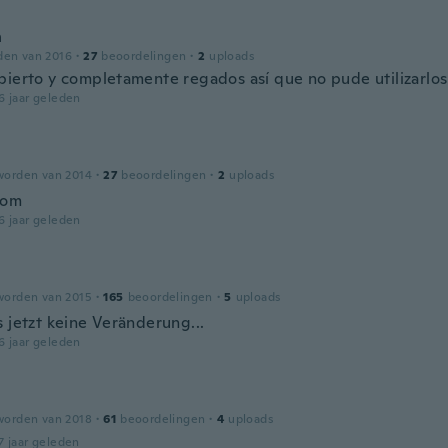
n
den van 2016
·
27
beoordelingen
·
2
uploads
bierto y completamente regados así que no pude utilizarlos
6 jaar geleden
worden van 2014
·
27
beoordelingen
·
2
uploads
bom
6 jaar geleden
worden van 2015
·
165
beoordelingen
·
5
uploads
s jetzt keine Veränderung...
6 jaar geleden
worden van 2018
·
61
beoordelingen
·
4
uploads
7 jaar geleden