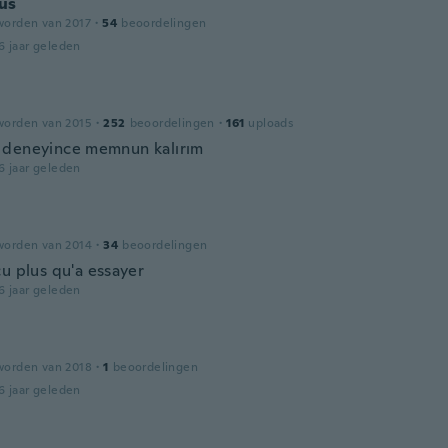
us
worden van 2017
·
54
beoordelingen
6 jaar geleden
worden van 2015
·
252
beoordelingen
·
161
uploads
deneyince memnun kalırım
6 jaar geleden
worden van 2014
·
34
beoordelingen
çu plus qu'a essayer
6 jaar geleden
worden van 2018
·
1
beoordelingen
6 jaar geleden