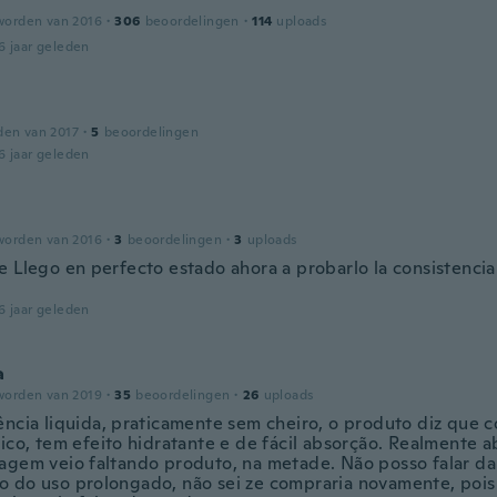
worden van 2016
·
306
beoordelingen
·
114
uploads
6 jaar geleden
den van 2017
·
5
beoordelingen
6 jaar geleden
worden van 2016
·
3
beoordelingen
·
3
uploads
e Llego en perfecto estado ahora a probarlo la consistencia
6 jaar geleden
a
worden van 2019
·
35
beoordelingen
·
26
uploads
ência liquida, praticamente sem cheiro, o produto diz que 
nico, tem efeito hidratante e de fácil absorção. Realmente a
agem veio faltando produto, na metade. Não posso falar da 
 do uso prolongado, não sei ze compraria novamente, poi