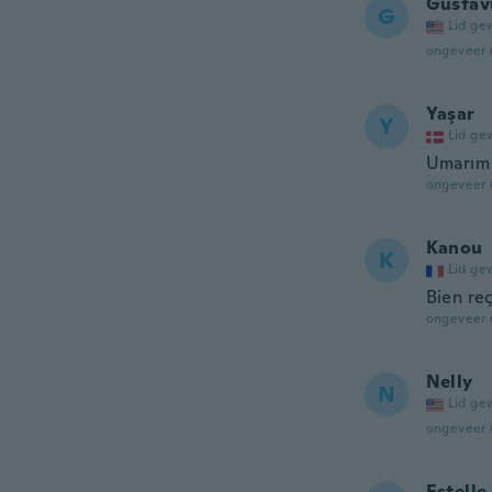
Gustav
G
Lid ge
ongeveer 
Yaşar
Y
Lid ge
Umarım 
ongeveer 
Kanou
K
Lid ge
Bien re
ongeveer 
Nelly
N
Lid ge
ongeveer 
Estelle