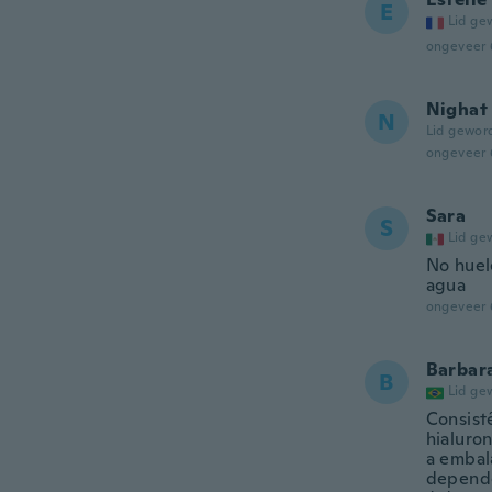
E
Lid ge
ongeveer 
Nighat
N
Lid gewor
ongeveer 
Sara
S
Lid ge
No huel
agua
ongeveer 
Barbar
B
Lid ge
Consist
hialuro
a embal
dependo