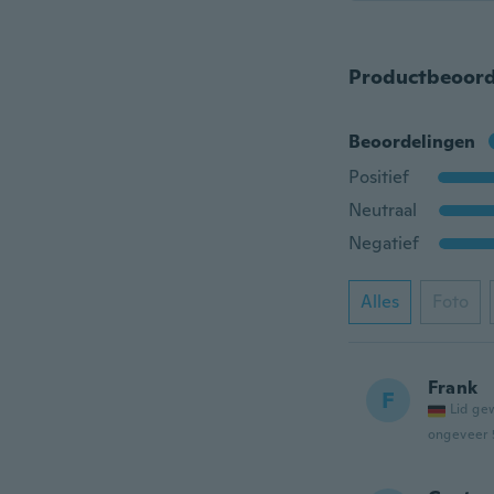
Productbeoord
Beoordelingen
Positief
Neutraal
Negatief
Alles
Foto
Frank
F
Lid ge
ongeveer 