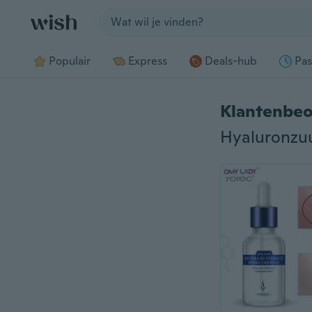
Jump to section
Populair
Express
Deals-hub
Pas
Klantenbeo