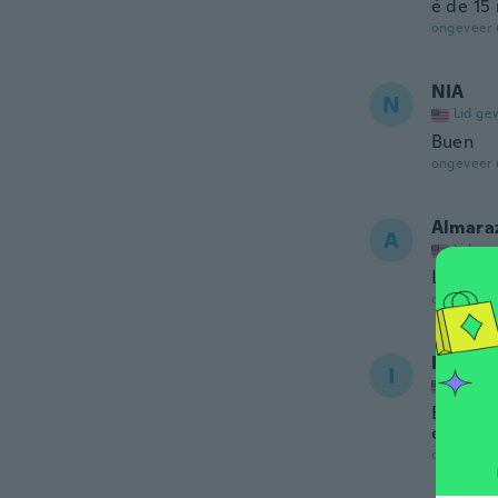
é de 15 
ongeveer 
NIA
N
Lid ge
Buen
ongeveer 
Almara
A
Lid ge
Llego b
ongeveer 
Ingrid
I
Lid ge
Esta pe
en muy 
ongeveer 