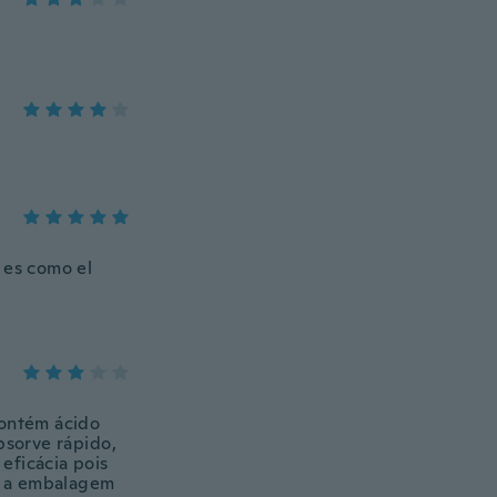
 es como el
contém ácido
bsorve rápido,
eficácia pois
s a embalagem