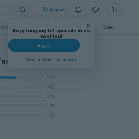
Inloggen
 Accessoires
Gadgets
Gereedschap
Meer
Krijg toegang tot speciale deals
voor jou!
Inloggen
Hyaluronzuur Essentie Serum Huidverzorging Diepe Facial Anti Aging Intensieve Gezicht Lifting Verstevigende Anti Rimpel
New to Wish?
Aanmelden
991
303
223
73
91