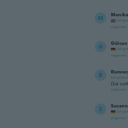
Monik
M
Lid ge
ongeveer 
Gülcan
G
Lid ge
ongeveer 
Romne
R
Lid gewor
Did not
ongeveer 
Susann
S
Lid ge
ongeveer 