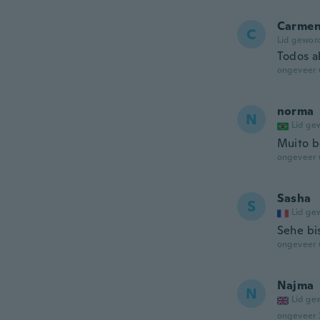
Carme
C
Lid gewor
Todos a
ongeveer 
norma
N
Lid ge
Muito 
ongeveer 
Sasha
S
Lid ge
Sehe bi
ongeveer 
Najma
N
Lid ge
ongeveer 