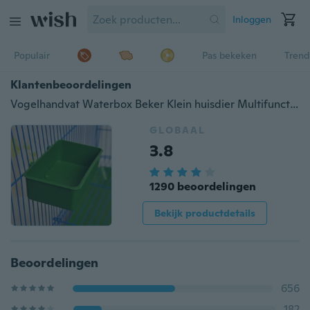
Inloggen
Populair
Pas bekeken
Trend
Klantenbeoordelingen
Vogelhandvat Waterbox Beker Klein huisdier Multifunctioneel Papegaai Bad Voedselschaal benodigdheden
GLOBAAL
3.8
1290 beoordelingen
Bekijk productdetails
Beoordelingen
656
182