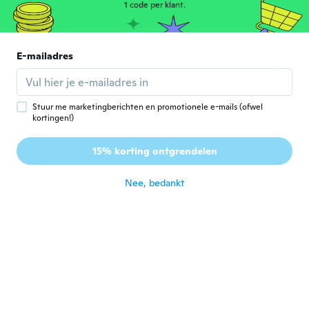
Lucia
1 code per klant.
L
Lid geworden van 2018
·
11
beoordelingen
ongeveer 5 jaar geleden
E-mailadres
Loredana
L
Lid geworden van 2021
·
7
beoordelingen
ongeveer 5 jaar geleden
Stuur me marketingberichten en promotionele e-mails (ofwel
kortingen!)
Éva
É
15% korting ontgrendelen
Lid geworden van 2020
·
26
beoordelingen
ongeveer 5 jaar geleden
Nee, bedankt
Delphine
D
Lid geworden van 2017
·
28
beoordelingen
ongeveer 5 jaar geleden
Francisco
F
Lid geworden van 2017
·
43
beoordelingen