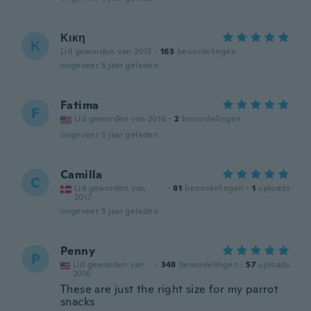
Κικη
Κ
Lid geworden van 2015
·
163
beoordelingen
ongeveer 5 jaar geleden
Fatima
F
Lid geworden van 2016
·
2
beoordelingen
ongeveer 5 jaar geleden
Camilla
C
Lid geworden van
·
81
beoordelingen
·
1
uploads
2017
ongeveer 5 jaar geleden
Penny
P
Lid geworden van
·
348
beoordelingen
·
57
uploads
2016
These are just the right size for my parrot
snacks