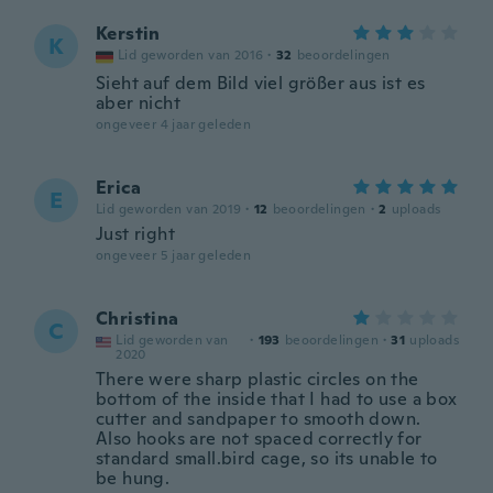
Kerstin
K
Lid geworden van 2016
·
32
beoordelingen
Sieht auf dem Bild viel größer aus ist es
aber nicht
ongeveer 4 jaar geleden
Erica
E
Lid geworden van 2019
·
12
beoordelingen
·
2
uploads
Just right
ongeveer 5 jaar geleden
Christina
C
Lid geworden van
·
193
beoordelingen
·
31
uploads
2020
There were sharp plastic circles on the
bottom of the inside that I had to use a box
cutter and sandpaper to smooth down.
Also hooks are not spaced correctly for
standard small.bird cage, so its unable to
be hung.