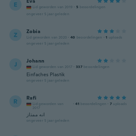
Eva
E
Lid geworden van 2019
·
5
beoordelingen
ongeveer 5 jaar geleden
Zobia
Z
Lid geworden van 2020
·
40
beoordelingen
·
1
uploads
ongeveer 5 jaar geleden
Johann
J
Lid geworden van 2017
·
337
beoordelingen
Einfaches Plastik
ongeveer 5 jaar geleden
Rafi
R
Lid geworden van
·
41
beoordelingen
·
7
uploads
2017
انه ممتاز
ongeveer 5 jaar geleden