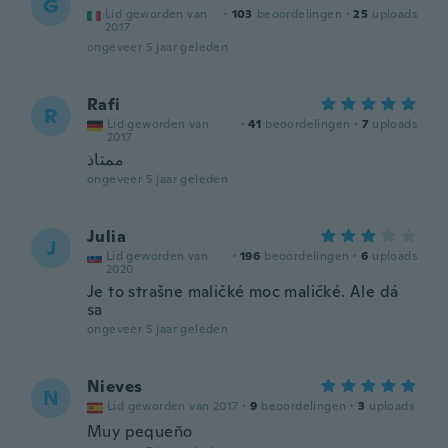
G
Lid geworden van
·
103
beoordelingen
·
25
uploads
2017
ongeveer 5 jaar geleden
Rafi
R
Lid geworden van
·
41
beoordelingen
·
7
uploads
2017
ممتاذ
ongeveer 5 jaar geleden
Julia
J
Lid geworden van
·
196
beoordelingen
·
6
uploads
2020
Je to strašne maličké moc maličké. Ale dá
sa
ongeveer 5 jaar geleden
Nieves
N
Lid geworden van 2017
·
9
beoordelingen
·
3
uploads
Muy pequeño