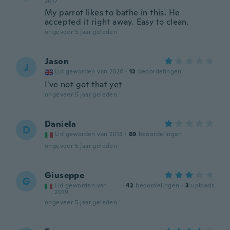
2017
My parrot likes to bathe in this. He
accepted it right away. Easy to clean.
ongeveer 5 jaar geleden
Jason
J
Lid geworden van 2020
·
12
beoordelingen
I've not got that yet
ongeveer 5 jaar geleden
Daniela
D
Lid geworden van 2018
·
89
beoordelingen
ongeveer 5 jaar geleden
Giuseppe
G
Lid geworden van
·
42
beoordelingen
·
3
uploads
2019
ongeveer 5 jaar geleden