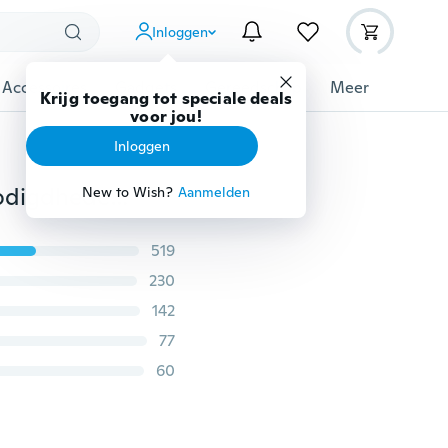
Inloggen
 Accessoires
Gadgets
Gereedschap
Meer
Krijg toegang tot speciale deals
voor jou!
Inloggen
3 kleuren siliconen afwas spons scrubber keukenbenodigdheden schoonmaken antibacterieel hulpmiddel wasborstel
New to Wish?
Aanmelden
519
230
142
77
60