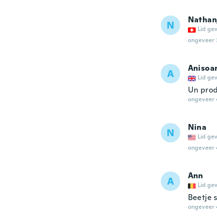
Nathan
N
Lid ge
ongeveer 
Anisoa
A
Lid ge
Un prod
ongeveer 
Nina
N
Lid ge
ongeveer 
Ann
A
Lid ge
Beetje 
ongeveer 