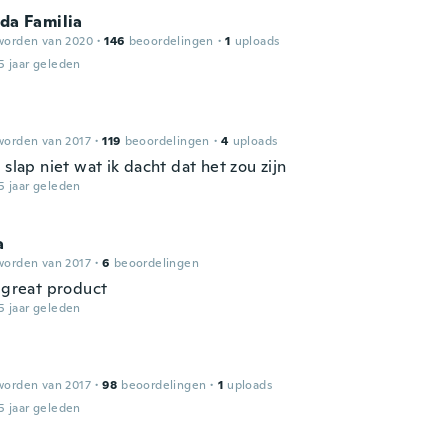
 da Familia
worden van 2020
·
146
beoordelingen
·
1
uploads
5 jaar geleden
worden van 2017
·
119
beoordelingen
·
4
uploads
 slap niet wat ik dacht dat het zou zijn
5 jaar geleden
a
worden van 2017
·
6
beoordelingen
y great product
5 jaar geleden
worden van 2017
·
98
beoordelingen
·
1
uploads
5 jaar geleden