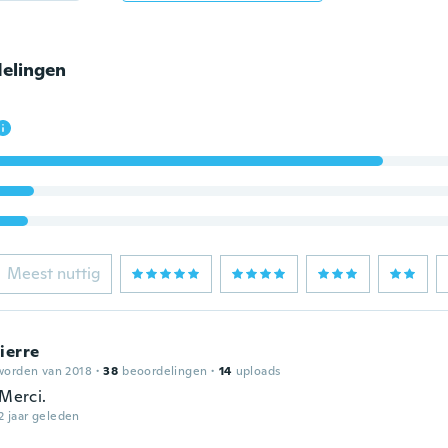
elingen
Meest nuttig
ierre
worden van 2018
·
38
beoordelingen
·
14
uploads
 Merci.
2 jaar geleden