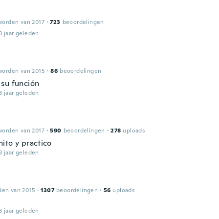
worden van 2017
·
723
beoordelingen
3 jaar geleden
worden van 2015
·
86
beoordelingen
su función
3 jaar geleden
worden van 2017
·
590
beoordelingen
·
278
uploads
ito y practico
3 jaar geleden
den van 2015
·
1307
beoordelingen
·
56
uploads
3 jaar geleden