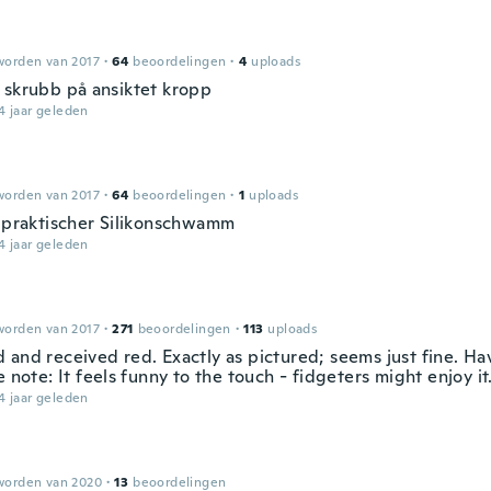
worden van 2017
·
64
beoordelingen
·
4
uploads
 skrubb på ansiktet kropp
4 jaar geleden
worden van 2017
·
64
beoordelingen
·
1
uploads
, praktischer Silikonschwamm
4 jaar geleden
worden van 2017
·
271
beoordelingen
·
113
uploads
 and received red. Exactly as pictured; seems just fine. Hav
e note: It feels funny to the touch - fidgeters might enjoy it
4 jaar geleden
worden van 2020
·
13
beoordelingen