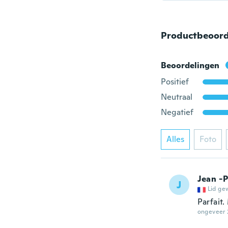
Productbeoord
Beoordelingen
Positief
Neutraal
Negatief
Alles
Foto
Jean -P
J
Lid ge
Parfait.
ongeveer 