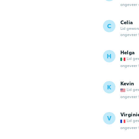
ongeveer 
Celia
C
Lid gewor
ongeveer 
Helga
H
Lid ge
ongeveer 
Kevin
K
Lid ge
ongeveer 
Virgini
V
Lid ge
ongeveer 