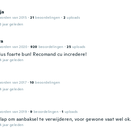
ja
worden van 2015
·
21
beoordelingen
·
2
uploads
3 jaar geleden
ra
worden van 2020
·
920
beoordelingen
·
25
uploads
us foarte bun! Recomand cu incredere!
4 jaar geleden
worden van 2017
·
10
beoordelingen
4 jaar geleden
worden van 2019
·
9
beoordelingen
·
1
uploads
slap om aanbaksel te verwijderen, voor gewone vaat wel ok
4 jaar geleden