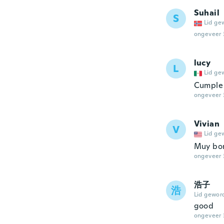
Suhail
S
Lid ge
ongeveer 
lucy
L
Lid ge
Cumple 
ongeveer 
Vivian
V
Lid ge
Muy bon
ongeveer 
浩子
浩
Lid gewor
good
ongeveer 