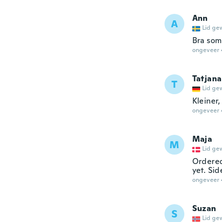
Ann
A
Lid ge
Bra som
ongeveer 
Tatjana
T
Lid ge
Kleiner
ongeveer 
Maja
M
Lid ge
Ordered
yet. Sid
ongeveer 
Suzan
S
Lid ge