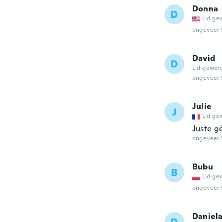
Donna
D
Lid ge
ongeveer 
David
D
Lid gewor
ongeveer 
Julie
J
Lid ge
Juste g
ongeveer 
Bubu
B
Lid ge
ongeveer 
Daniel