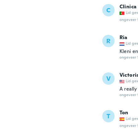
Clinica
C
Lid ge
ongeveer 
Ria
R
Lid ge
Kleni en
ongeveer 
Victori
V
Lid ge
A reall
ongeveer 
Ton
T
Lid ge
ongeveer 