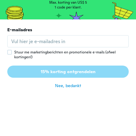
ongeveer 4 jaar geleden
Max. korting van US$ 5
1 code per klant.
Janice
J
Lid geworden van
·
245
beoordelingen
·
1
uploads
2017
E-mailadres
ongeveer 4 jaar geleden
Richard
Stuur me marketingberichten en promotionele e-mails (ofwel
R
kortingen!)
Lid geworden van
·
53
beoordelingen
·
12
uploads
2019
Does not look as good in listing
15% korting ontgrendelen
description.
ongeveer 4 jaar geleden
Nee, bedankt
Rhonda
R
Lid geworden van 2020
·
2
beoordelingen
ongeveer 4 jaar geleden
Margaret
M
Lid geworden van 2018
·
15
beoordelingen