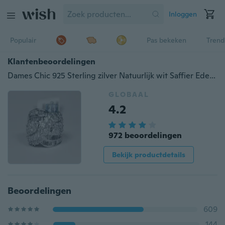
Inloggen
Populair
Pas bekeken
Trend
Klantenbeoordelingen
Dames Chic 925 Sterling zilver Natuurlijk wit Saffier Edelsteen Criss Cross Trouwring Maat5-10
GLOBAAL
4.2
972 beoordelingen
Bekijk productdetails
Beoordelingen
609
144