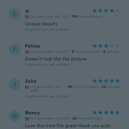
cj
C
Lid geworden van 2021
·
154
beoordelingen
Unique beauty
ongeveer een jaar geleden
Felicia
F
Lid geworden van 2021
·
8
beoordelingen
·
4
uploads
Doesn’t look like the picture
ongeveer een jaar geleden
Julie
J
Lid geworden van
·
191
beoordelingen
·
22
uploads
2018
ongeveer een jaar geleden
Nancy
N
Lid geworden van 2024
·
28
beoordelingen
Love this item fits great thank you wish