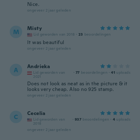
Nice.
ongeveer 2 jaar geleden
Misty
M
Lid geworden van 2018
·
23
beoordelingen
It was beautiful
ongeveer 2 jaar geleden
Andrieka
A
Lid geworden van
·
77
beoordelingen
·
41
uploads
2021
Does not look as neat as in the picture & it
looks very cheap. Also no 925 stamp.
ongeveer 2 jaar geleden
Cecelia
C
Lid geworden van
·
937
beoordelingen
·
4
uploads
2018
ongeveer 2 jaar geleden