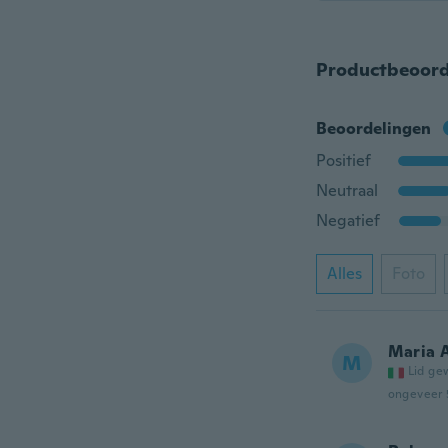
Productbeoord
Beoordelingen
Positief
Neutraal
Negatief
Alles
Foto
Maria A
M
Lid ge
ongeveer 