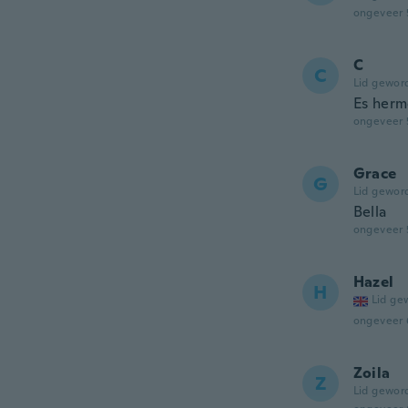
ongeveer 
C
C
Lid gewor
Es herm
ongeveer 
Grace
G
Lid gewor
Bella
ongeveer 
Hazel
H
Lid ge
ongeveer 
Zoila
Z
Lid gewor