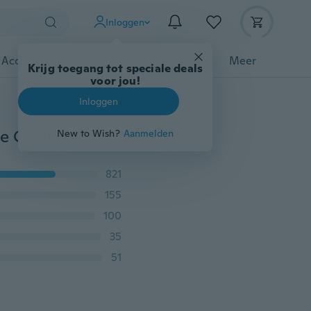
Inloggen
 Accessoires
Gadgets
Gereedschap
Meer
Krijg toegang tot speciale deals
voor jou!
Inloggen
925 Sterling zilver Forever Love Hearts White Sapphire Circle Round Finger Rings for Women Wedding Engagement Jewelry maat 6-10
New to Wish?
Aanmelden
821
155
100
35
51