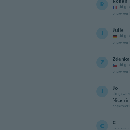
Rohan
R
Lid ge
ongeveer 
Julia
J
Lid ge
ongeveer 
Zdenka
Z
Lid ge
ongeveer 
Jo
J
Lid gewor
Nice ri
ongeveer 
C
C
Lid gewor