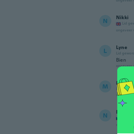
ongeveer 
Nikki
N
Lid ge
ongeveer 
Lyne
L
Lid gewor
Bien
ongeveer 
Marsh
M
Lid gewor
ongeveer 
N
N
Lid ge
ongeveer 