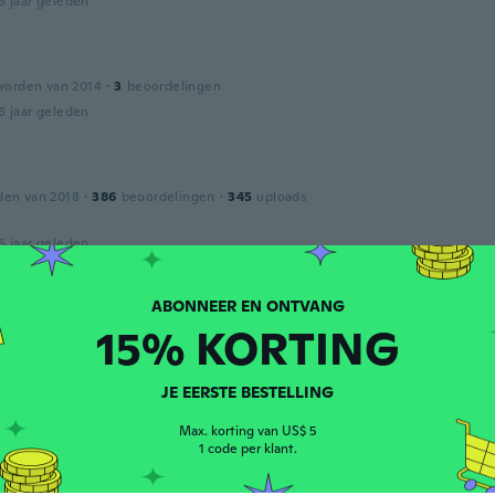
6 jaar geleden
worden van 2014
·
3
beoordelingen
6 jaar geleden
den van 2018
·
386
beoordelingen
·
345
uploads
6 jaar geleden
a
den van 2016
·
173
15% KORTING
beoordelingen
6 jaar geleden
JE EERSTE BESTELLING
Max. korting van US$ 5
worden van 2016
·
69
beoordelingen
·
4
uploads
1 code per klant.
6 jaar geleden