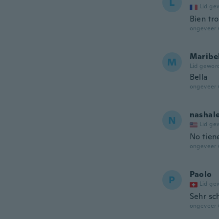
L
Lid ge
Bien t
ongeveer 
Maribe
M
Lid gewor
Bella
ongeveer 
nashal
N
Lid ge
No tien
ongeveer 
Paolo
P
Lid ge
Sehr sc
ongeveer 