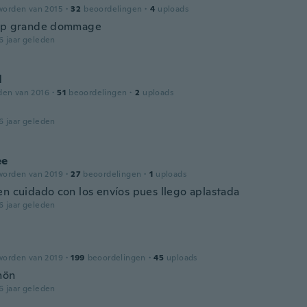
worden van 2015
·
32
beoordelingen
·
4
uploads
rop grande dommage
6 jaar geleden
l
den van 2016
·
51
beoordelingen
·
2
uploads
6 jaar geleden
ee
worden van 2019
·
27
beoordelingen
·
1
uploads
en cuidado con los envíos pues llego aplastada
6 jaar geleden
worden van 2019
·
199
beoordelingen
·
45
uploads
hön
6 jaar geleden