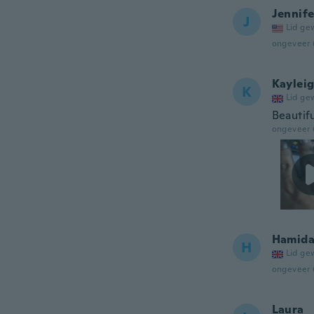
Jennife
J
Lid ge
ongeveer 
Kaylei
K
Lid ge
Beautif
ongeveer 
Hamid
H
Lid ge
ongeveer 
Laura