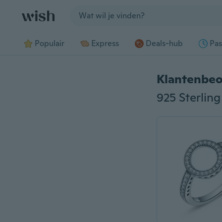
Jump to section
Populair
Express
Deals-hub
Pas
Klantenbeo