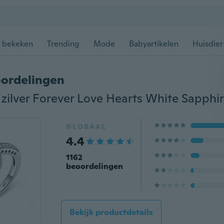
 bekeken
Trending
Mode
Babyartikelen
Huisdier
ordelingen
GLOBAAL
4.4
1162
beoordelingen
Bekijk productdetails