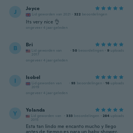
Joyce
J
Lid geworden van 2021
·
322
beoordelingen
Its very nice 👌
ongeveer 4 jaar geleden
Bri
B
Lid geworden van
·
50
beoordelingen
·
9
uploads
2017
ongeveer 4 jaar geleden
Isobel
I
Lid geworden van
·
93
beoordelingen
·
16
uploads
2019
ongeveer 4 jaar geleden
Yolanda
Y
Lid geworden van
·
333
beoordelingen
·
284
uploads
2015
Esta tan lindo me encanto mucho y llego
antes de tiempo es para un baby shower.