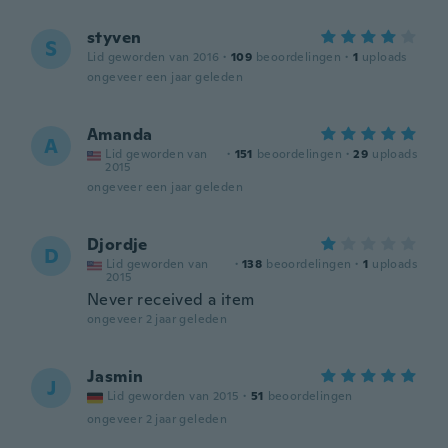
styven
S
Lid geworden van 2016
·
109
beoordelingen
·
1
uploads
ongeveer een jaar geleden
Amanda
A
Lid geworden van
·
151
beoordelingen
·
29
uploads
2015
ongeveer een jaar geleden
Djordje
D
Lid geworden van
·
138
beoordelingen
·
1
uploads
2015
Never received a item
ongeveer 2 jaar geleden
Jasmin
J
Lid geworden van 2015
·
51
beoordelingen
ongeveer 2 jaar geleden