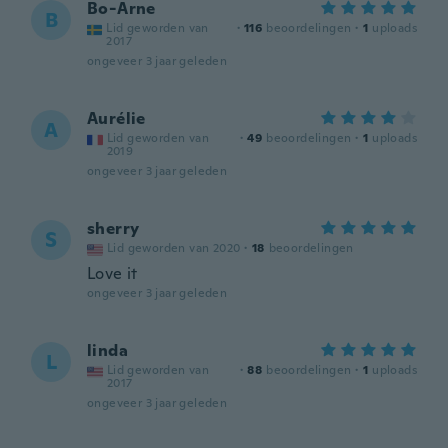
Bo-Arne
B
Lid geworden van
·
116
beoordelingen
·
1
uploads
2017
ongeveer 3 jaar geleden
Aurélie
A
Lid geworden van
·
49
beoordelingen
·
1
uploads
2019
ongeveer 3 jaar geleden
sherry
S
Lid geworden van 2020
·
18
beoordelingen
Love it
ongeveer 3 jaar geleden
linda
L
Lid geworden van
·
88
beoordelingen
·
1
uploads
2017
ongeveer 3 jaar geleden