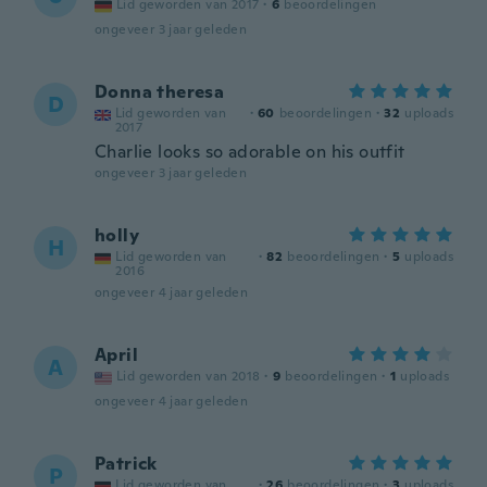
Lid geworden van 2017
·
6
beoordelingen
ongeveer 3 jaar geleden
Donna theresa
D
Lid geworden van
·
60
beoordelingen
·
32
uploads
2017
Charlie looks so adorable on his outfit
ongeveer 3 jaar geleden
holly
H
Lid geworden van
·
82
beoordelingen
·
5
uploads
2016
ongeveer 4 jaar geleden
April
A
Lid geworden van 2018
·
9
beoordelingen
·
1
uploads
ongeveer 4 jaar geleden
Patrick
P
Lid geworden van
·
26
beoordelingen
·
3
uploads