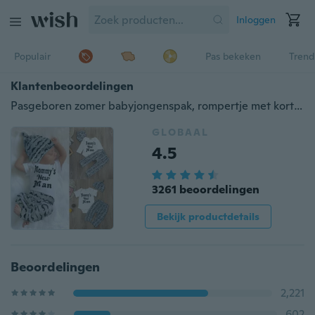
Inloggen
Populair
Pas bekeken
Trend
Klantenbeoordelingen
Pasgeboren zomer babyjongenspak, rompertje met korte mouwen en letterprint + lange broek + hoed met cartoonsnorprint
GLOBAAL
4.5
3261 beoordelingen
Bekijk productdetails
Beoordelingen
2,221
602