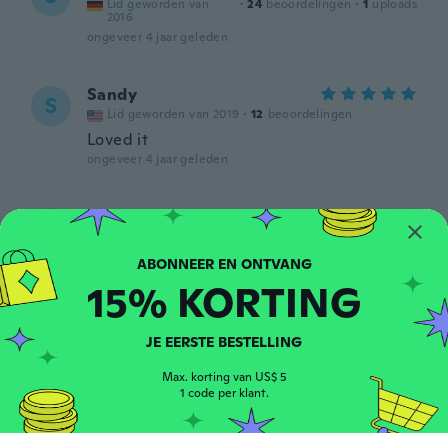
Lid geworden van
·
24
beoordelingen
·
1
uploads
2016
ongeveer 4 jaar geleden
Sandy
S
Lid geworden van 2019
·
12
beoordelingen
Loved it
ongeveer 4 jaar geleden
Krisztina
K
Lid geworden van 2016
·
5
beoordelingen
Cuki mint a képen
ongeveer 4 jaar geleden
15% KORTING
Tammy
JE EERSTE BESTELLING
T
Lid geworden van 2015
·
227
beoordelingen
·
16
uploads
Max. korting van US$ 5
So cute, a little late but love it
1 code per klant.
ongeveer 4 jaar geleden