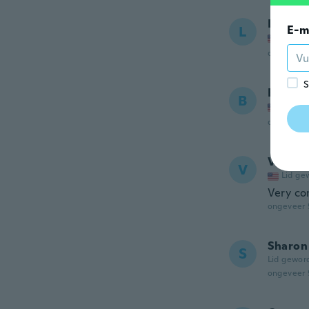
Linda
L
E-m
Lid ge
ongeveer 
S
Ben
B
Lid ge
ongeveer 
Val
V
Lid ge
Very co
ongeveer 
Sharon
S
Lid gewor
ongeveer 