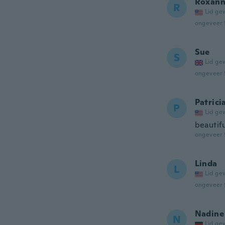
Roxan
R
Lid ge
ongeveer 
Sue
S
Lid ge
ongeveer 
Patrici
P
Lid ge
beautifu
ongeveer 
Linda
L
Lid ge
ongeveer 
Nadine
N
Lid ge