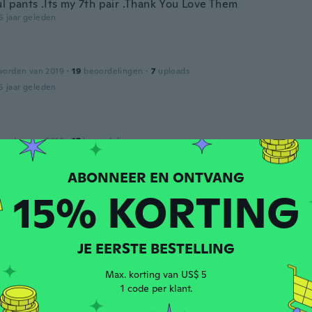
ul pants .Its my 7th pair .Thank You Love Them
5 jaar geleden
worden van 2019
·
19
beoordelingen
·
7
uploads
5 jaar geleden
worden van 2016
·
17
beoordelingen
5 jaar geleden
15% KORTING
worden van 2019
·
15
beoordelingen
5 jaar geleden
JE EERSTE BESTELLING
Max. korting van US$ 5
worden van 2018
·
3
beoordelingen
1 code per klant.
5 jaar geleden