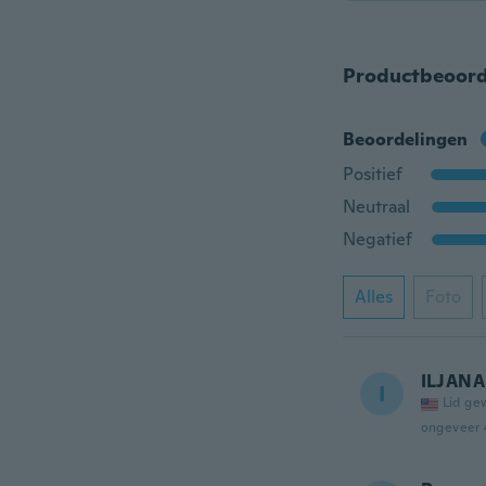
Productbeoord
Beoordelingen
Positief
Neutraal
Negatief
Alles
Foto
ILJANA
I
Lid ge
ongeveer 