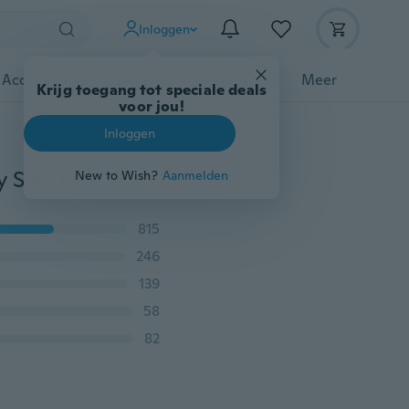
Inloggen
 Accessoires
Gadgets
Gereedschap
Meer
Krijg toegang tot speciale deals
voor jou!
Inloggen
2018 Zomer Nieuwe Dames Casual Candy Kleur Skinny Slim Pencil Broek Broeken Capri Knielengte Broek Leggings
New to Wish?
Aanmelden
815
246
139
58
82