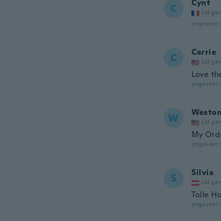
Cynt
C
Lid ge
ongeveer 
Carrie
C
Lid ge
Love th
ongeveer 
Westo
W
Lid ge
My Orde
ongeveer 
Silvia
S
Lid ge
Tolle H
ongeveer 