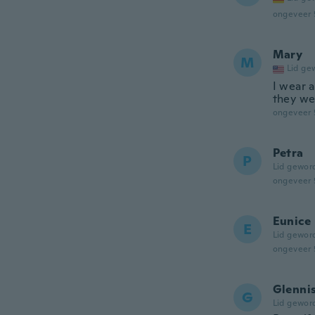
ongeveer 
Mary
M
Lid ge
I wear a
they wer
ongeveer 
Petra
P
Lid gewor
ongeveer 
Eunice
E
Lid gewor
ongeveer 
Glenni
G
Lid gewor