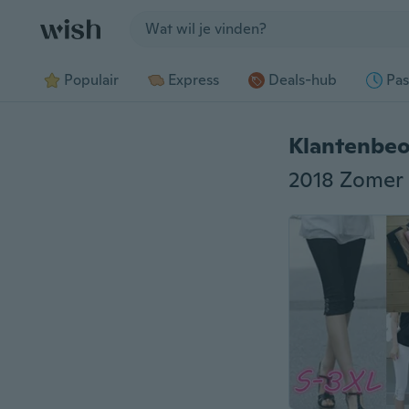
Jump to section
Populair
Express
Deals-hub
Pas
Klantenbeo