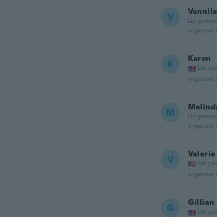
Vennil
V
Lid gewor
ongeveer 
Karen
K
Lid ge
ongeveer 
Melind
M
Lid gewor
ongeveer 
Valerie
V
Lid ge
ongeveer 
Gillian
G
Lid ge