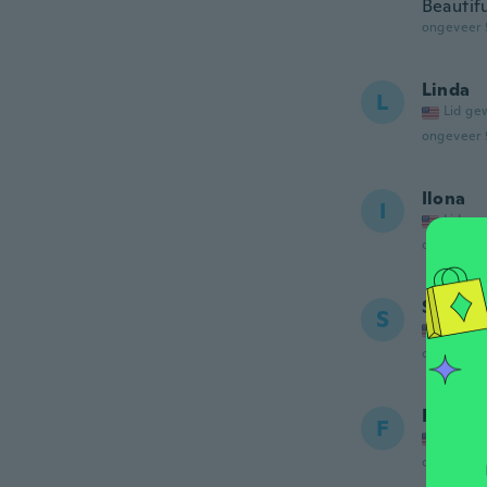
Beautif
ongeveer 
Linda
L
Lid ge
ongeveer 
Ilona
I
Lid ge
ongeveer 
Sheila
S
Lid ge
ongeveer 
Faye
F
Lid ge
ongeveer 