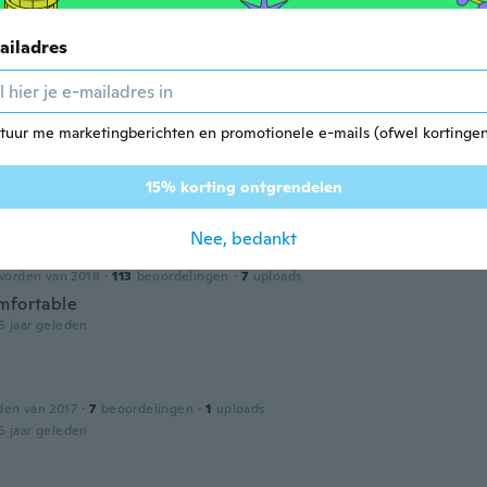
ailadres
worden van 2017
·
3
beoordelingen
5 jaar geleden
tuur me marketingberichten en promotionele e-mails (ofwel kortingen
worden van 2019
·
66
beoordelingen
15% korting ontgrendelen
5 jaar geleden
Nee, bedankt
worden van 2018
·
113
beoordelingen
·
7
uploads
mfortable
5 jaar geleden
den van 2017
·
7
beoordelingen
·
1
uploads
5 jaar geleden