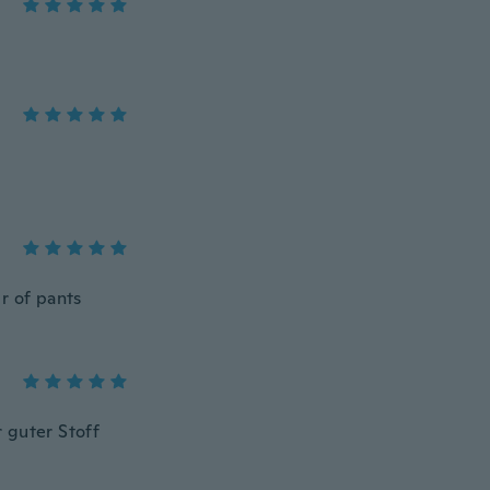
r of pants
 guter Stoff