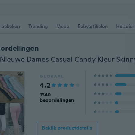
 bekeken
Trending
Mode
Babyartikelen
Huisdier
ordelingen
GLOBAAL
4.2
1340
beoordelingen
Bekijk productdetails