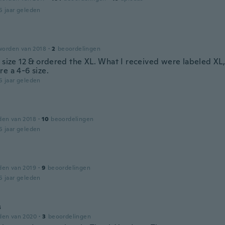
5 jaar geleden
worden van 2018
·
2
beoordelingen
 size 12 & ordered the XL. What I received were labeled XL, 
e a 4-6 size.
5 jaar geleden
den van 2018
·
10
beoordelingen
5 jaar geleden
den van 2019
·
9
beoordelingen
5 jaar geleden
s
den van 2020
·
3
beoordelingen