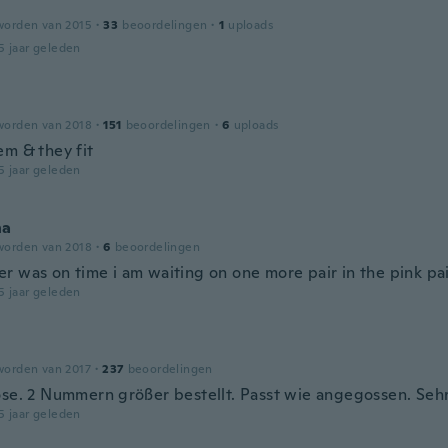
worden van 2015
·
33
beoordelingen
·
1
uploads
5 jaar geleden
worden van 2018
·
151
beoordelingen
·
6
uploads
em & they fit
5 jaar geleden
na
worden van 2018
·
6
beoordelingen
r was on time i am waiting on one more pair in the pink pai
5 jaar geleden
worden van 2017
·
237
beoordelingen
ose. 2 Nummern größer bestellt. Passt wie angegossen. Sehr
5 jaar geleden