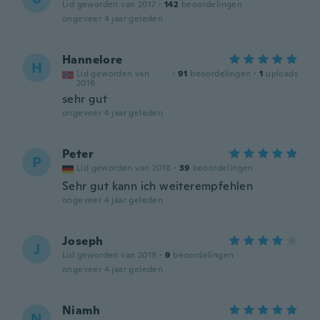
Lid geworden van 2017
·
142
beoordelingen
ongeveer 4 jaar geleden
Hannelore
H
Lid geworden van
·
91
beoordelingen
·
1
uploads
2016
sehr gut
ongeveer 4 jaar geleden
Peter
P
Lid geworden van 2018
·
39
beoordelingen
Sehr gut kann ich weiterempfehlen
ongeveer 4 jaar geleden
Joseph
J
Lid geworden van 2019
·
9
beoordelingen
ongeveer 4 jaar geleden
Niamh
N