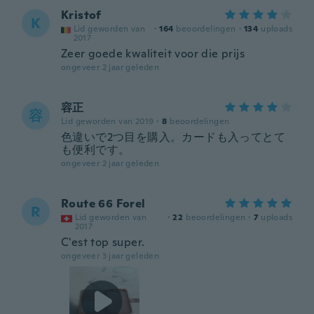
Kristof
K
Lid geworden van
·
164
beoordelingen
·
134
uploads
2017
Zeer goede kwaliteit voor die prijs
ongeveer 2 jaar geleden
容正
容
Lid geworden van 2019
·
8
beoordelingen
色違いで2つ目を購入。カードも入ってとて
も便利です。
ongeveer 2 jaar geleden
Route 66 Forel
R
Lid geworden van
·
22
beoordelingen
·
7
uploads
2017
C'est top super.
ongeveer 3 jaar geleden