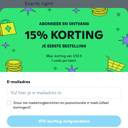
Exactly right!
ongeveer 4 jaar geleden
Robert
R
15% KORTING
Lid geworden van 2017
·
22
beoordelingen
Great cover.
ongeveer 4 jaar geleden
JE EERSTE BESTELLING
Max. korting van US$ 5
順二
1 code per klant.
順
Lid geworden van 2020
·
12
beoordelingen
ongeveer 4 jaar geleden
E-mailadres
TUONG KHAM
T
Lid geworden van 2019
·
40
beoordelingen
ongeveer 4 jaar geleden
Stuur me marketingberichten en promotionele e-mails (ofwel
kortingen!)
Adrian
A
15% korting ontgrendelen
Lid geworden van 2015
·
372
beoordelingen