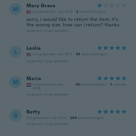
Mary Grace
M
Lid geworden van 2022
·
2
beoordelingen
sorry, i would like to return the item. it's
the wrong size. how can i return? thanks
ongeveer 3 jaar geleden
Leslie
L
Lid geworden van 2017
·
33
beoordelingen
ongeveer 3 jaar geleden
Maria
M
Lid geworden van
·
16
beoordelingen
·
1
uploads
2016
ongeveer 4 jaar geleden
Betty
B
Lid geworden van 2016
·
264
beoordelingen
ongeveer 4 jaar geleden