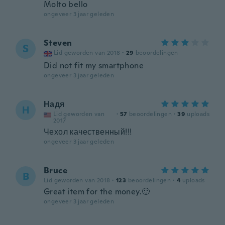
Molto bello
ongeveer 3 jaar geleden
Steven
S
Lid geworden van 2018
·
29
beoordelingen
Did not fit my smartphone
ongeveer 3 jaar geleden
Надя
Н
Lid geworden van
·
57
beoordelingen
·
39
uploads
2017
Чехол качественный!!!
ongeveer 3 jaar geleden
Bruce
B
Lid geworden van 2018
·
123
beoordelingen
·
4
uploads
Great item for the money.🙂
ongeveer 3 jaar geleden