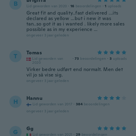
Brigitta
B
Lid geworden van 2020
·
16
beoordelingen
·
1
uploads
Great fit and quality..fast delivered ...its
declared as yellow ...but i new it was
tan..so got it as i wanted . likely more sales
possible as in my experience ...
ongeveer 3 jaar geleden
Tomas
T
Lid geworden van
·
73
beoordelingen
·
3
uploads
2020
Virker bedre udført end normalt. Men det
vil jo så vise sig.
ongeveer 3 jaar geleden
Hannu
H
Lid geworden van 2017
·
384
beoordelingen
ongeveer 3 jaar geleden
Gg
G
Lid geworden van 2021
·
29
beoordelingen