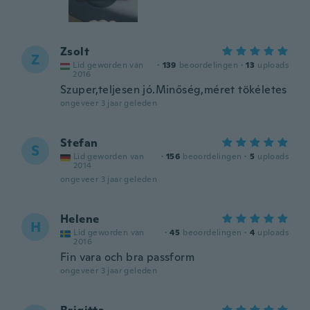
Zsolt
Z
Lid geworden van
·
139
beoordelingen
·
13
uploads
2016
Szuper,teljesen jó.Minőség,méret tökéletes
ongeveer 3 jaar geleden
Stefan
S
Lid geworden van
·
156
beoordelingen
·
5
uploads
2014
ongeveer 3 jaar geleden
Helene
H
Lid geworden van
·
45
beoordelingen
·
4
uploads
2016
Fin vara och bra passform
ongeveer 3 jaar geleden