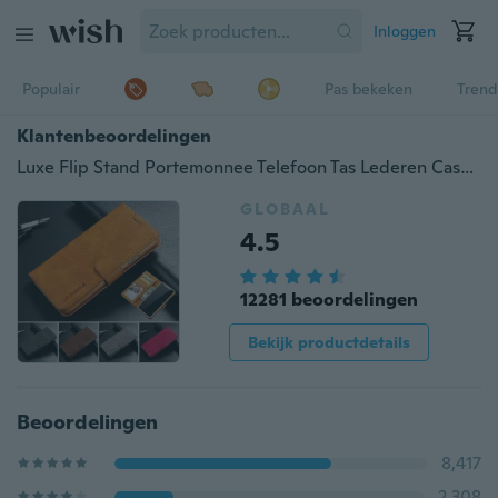
Inloggen
Populair
Pas bekeken
Trend
Klantenbeoordelingen
Luxe Flip Stand Portemonnee Telefoon Tas Lederen Case met Card Solts voor iPhone 14ProMax 14Pro 14Plus 14 13ProMax 13Pro 13 12ProMax 12Pro 12 11ProMax 11Pro 11 8Plus 7Plus 7 8 SE2022/SamsungGalaxyS9/S9Plus/S8/S8Plus/Note8/S7/S7Edge/S6/S6Edge
GLOBAAL
4.5
12281 beoordelingen
Bekijk productdetails
Beoordelingen
8,417
2,308