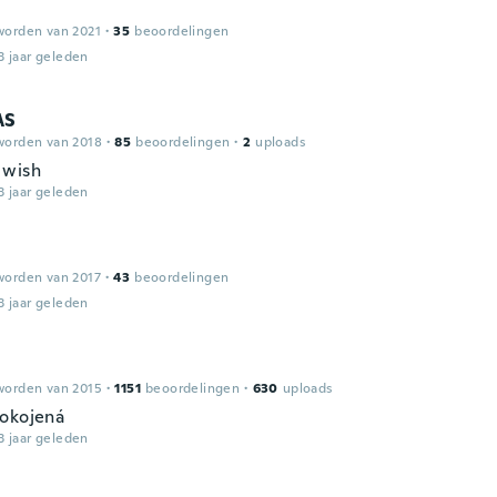
worden van 2021
·
35
beoordelingen
3 jaar geleden
AS
worden van 2018
·
85
beoordelingen
·
2
uploads
 wish
3 jaar geleden
worden van 2017
·
43
beoordelingen
3 jaar geleden
worden van 2015
·
1151
beoordelingen
·
630
uploads
okojená
3 jaar geleden