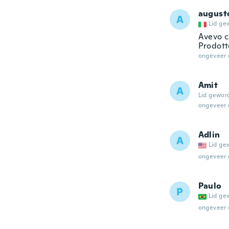
august
A
Lid ge
Avevo c
Prodotto
ongeveer 
Amit
A
Lid gewor
ongeveer 
Adlin
A
Lid ge
ongeveer 
Paulo
P
Lid ge
ongeveer 