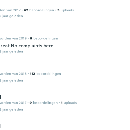
den van 2017
·
42
beoordelingen
·
3
uploads
2 jaar geleden
worden van 2019
·
6
beoordelingen
reat No complaints here
2 jaar geleden
worden van 2018
·
112
beoordelingen
2 jaar geleden
l
worden van 2017
·
9
beoordelingen
·
1
uploads
2 jaar geleden
d