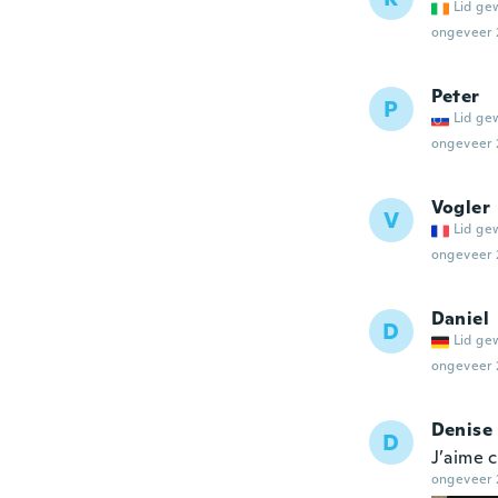
Lid ge
ongeveer 
Peter
P
Lid ge
ongeveer 
Vogler
V
Lid ge
ongeveer 
Daniel
D
Lid ge
ongeveer 
Denise
D
J’aime 
ongeveer 