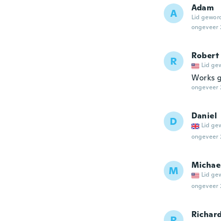
Adam
A
Lid gewor
ongeveer 
Robert
R
Lid ge
Works g
ongeveer 
Daniel
D
Lid ge
ongeveer 
Michae
M
Lid ge
ongeveer 
Richar
R