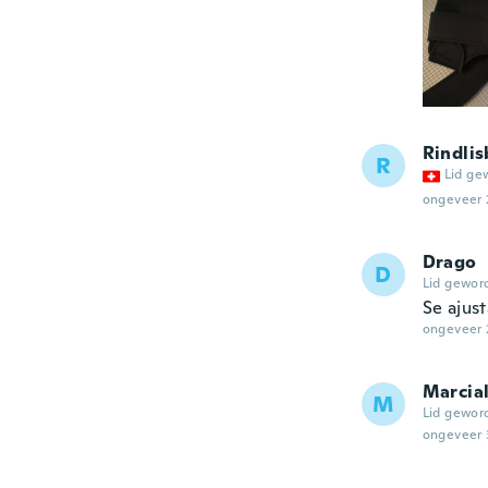
Rindlis
R
Lid ge
ongeveer 
Drago
D
Lid gewor
Se ajus
ongeveer 
Marcia
M
Lid gewor
ongeveer 