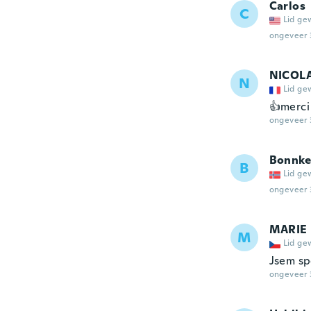
Carlos
C
Lid ge
ongeveer 
NICOL
N
Lid ge
👍merci
ongeveer 
Bonnke
B
Lid ge
ongeveer 
MARIE
M
Lid ge
Jsem sp
ongeveer 