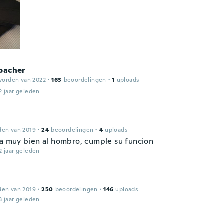
bacher
worden van 2022
·
163
beoordelingen
·
1
uploads
2 jaar geleden
den van 2019
·
24
beoordelingen
·
4
uploads
ta muy bien al hombro, cumple su funcion
2 jaar geleden
l
den van 2019
·
250
beoordelingen
·
146
uploads
3 jaar geleden