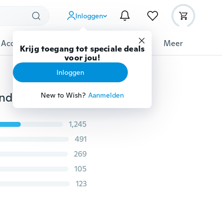
Inloggen
 Accessoires
Gadgets
Gereedschap
Meer
Krijg toegang tot speciale deals
voor jou!
Inloggen
Thermische bescherming van dubbele verstelbare banden Sport Mannen en vrouwen Een schouderbanden Basketbal Badminton
New to Wish?
Aanmelden
1,245
491
269
105
123