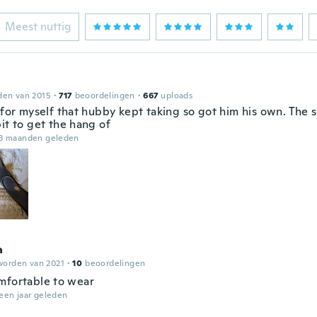
Meest nuttig
den van 2015
·
717
beoordelingen
·
667
uploads
 for myself that hubby kept taking so got him his own. The 
it to get the hang of
3 maanden geleden
a
worden van 2021
·
10
beoordelingen
mfortable to wear
een jaar geleden