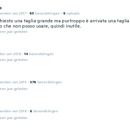
o
worden van 2017
·
85
beoordelingen
·
9
uploads
hiesto una taglia grande ma purtroppo è arrivata una taglia 
 che non posso usare, quindi inutile.
een jaar geleden
den van 2019
·
14
beoordelingen
een jaar geleden
worden van 2015
·
378
beoordelingen
een jaar geleden
worden van 2018
·
6
beoordelingen
een jaar geleden