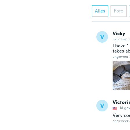
Alles
Foto
Vicky
V
Lid gewor
I have 1
takes ab
ongeveer 
Victori
V
Lid ge
Very co
ongeveer 