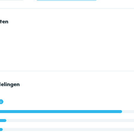
nten
elingen