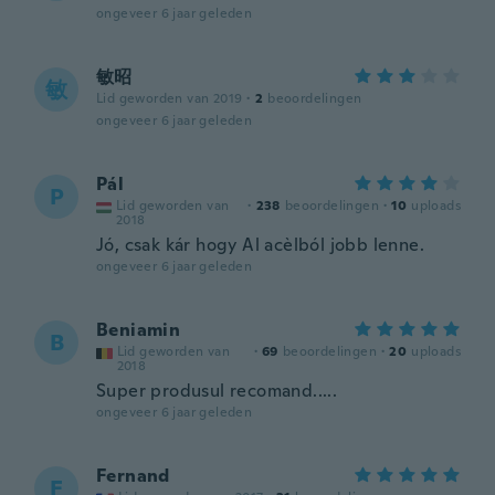
ongeveer 6 jaar geleden
敏昭
敏
Lid geworden van 2019
·
2
beoordelingen
ongeveer 6 jaar geleden
Pál
P
Lid geworden van
·
238
beoordelingen
·
10
uploads
2018
Jó, csak kár hogy Al acèlból jobb lenne.
ongeveer 6 jaar geleden
Beniamin
B
Lid geworden van
·
69
beoordelingen
·
20
uploads
2018
Super produsul recomand.....
ongeveer 6 jaar geleden
Fernand
F