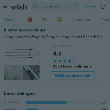
Inloggen
Populair
Pas bekeken
Trend
Klantenbeoordelingen
Hengelhouder Visgerei Beugel Hengelsport Paalrek Visuitrusting (Y-stijl)
GLOBAAL
4.2
2533 beoordelingen
Bekijk productdetails
Beoordelingen
1,521
465