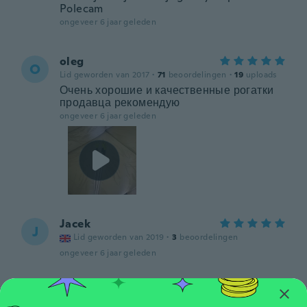
Polecam
ongeveer 6 jaar geleden
oleg
O
Lid geworden van 2017
·
71
beoordelingen
·
19
uploads
Очень хорошие и качественные рогатки
продавца рекомендую
ongeveer 6 jaar geleden
Jacek
J
Lid geworden van 2019
·
3
beoordelingen
ongeveer 6 jaar geleden
Mario
M
Lid geworden van 2016
·
11
beoordelingen
·
1
uploads