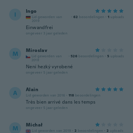
Ingo
I
Lid geworden van
·
62
beoordelingen
·
1
uploads
2019
Einwandfrei
ongeveer 3 jaar geleden
Miroslav
M
Lid geworden van
·
526
beoordelingen
·
5
uploads
2018
Není hezký vyrobené
ongeveer 5 jaar geleden
Alain
A
Lid geworden van 2016
·
118
beoordelingen
Très bien arrivé dans les temps
ongeveer 5 jaar geleden
Michał
M
Lid geworden van 2019
·
2
beoordelingen
·
2
uploads