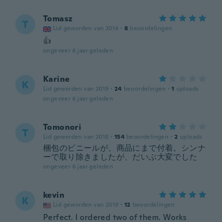
Tomasz
T
Lid geworden van 2014
·
8
beoordelingen
👍
ongeveer 6 jaar geleden
Karine
K
Lid geworden van 2019
·
24
beoordelingen
·
1
uploads
ongeveer 6 jaar geleden
Tomonori
T
Lid geworden van 2018
·
154
beoordelingen
·
2
uploads
梱包のビニールが、商品にまで付着。シンナ
ーで取り除きましたが、だいぶ大変でした
ongeveer 6 jaar geleden
kevin
K
Lid geworden van 2019
·
12
beoordelingen
Perfect. I ordered two of them. Works