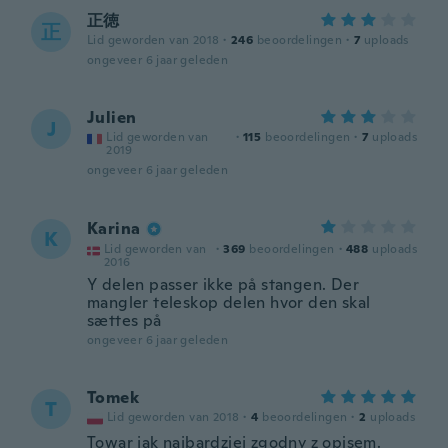
正徳
正
Lid geworden van 2018
·
246
beoordelingen
·
7
uploads
ongeveer 6 jaar geleden
Julien
J
Lid geworden van
·
115
beoordelingen
·
7
uploads
2019
ongeveer 6 jaar geleden
Karina
K
Lid geworden van
·
369
beoordelingen
·
488
uploads
2016
Y delen passer ikke på stangen. Der
mangler teleskop delen hvor den skal
sættes på
ongeveer 6 jaar geleden
Tomek
T
Lid geworden van 2018
·
4
beoordelingen
·
2
uploads
Towar jak najbardziej zgodny z opisem.