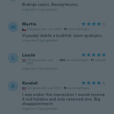
Brakuje części. Bezużyteczny.
ongeveer 5 jaar geleden
Martin
M
Lid geworden van 2015
·
12
beoordelingen
Vypadají dobře a kvalitně. Jsem spokojen.
ongeveer 5 jaar geleden
László
L
Lid geworden van
·
302
beoordelingen
·
11
uploads
2017
ongeveer 5 jaar geleden
Randall
R
Lid geworden van 2021
·
15
beoordelingen
I was under the impression I would receive
4 rod holders and only received one. Big
disappointment.
ongeveer 5 jaar geleden