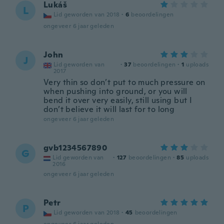
Lukáš
L
Lid geworden van 2018
·
6
beoordelingen
ongeveer 6 jaar geleden
John
J
Lid geworden van
·
37
beoordelingen
·
1
uploads
2017
Very thin so don’t put to much pressure on
when pushing into ground, or you will
bend it over very easily, still using but I
don’t believe it will last for to long
ongeveer 6 jaar geleden
gvb1234567890
G
Lid geworden van
·
127
beoordelingen
·
85
uploads
2016
ongeveer 6 jaar geleden
Petr
P
Lid geworden van 2018
·
45
beoordelingen