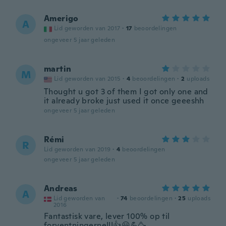
Amerigo
A
Lid geworden van 2017
·
17
beoordelingen
ongeveer 5 jaar geleden
martin
M
Lid geworden van 2015
·
4
beoordelingen
·
2
uploads
Thought u got 3 of them I got only one and
it already broke just used it once geeeshh
ongeveer 5 jaar geleden
Rémi
R
Lid geworden van 2019
·
4
beoordelingen
ongeveer 5 jaar geleden
Andreas
A
Lid geworden van
·
74
beoordelingen
·
25
uploads
2016
Fantastisk vare, lever 100% op til
forventningerne!!!👍😃💪🥳