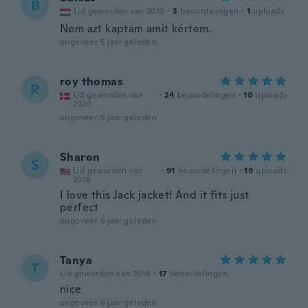
B
Lid geworden van 2016
·
3
beoordelingen
·
1
uploads
Nem azt kaptam amit kértem.
ongeveer 5 jaar geleden
roy thomas
R
Lid geworden van
·
24
beoordelingen
·
10
uploads
2020
ongeveer 5 jaar geleden
Sharon
S
Lid geworden van
·
91
beoordelingen
·
19
uploads
2018
I love this Jack jacket! And it fits just
perfect
ongeveer 6 jaar geleden
Tanya
T
Lid geworden van 2018
·
17
beoordelingen
nice
ongeveer 6 jaar geleden