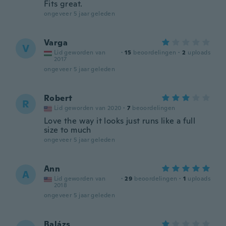
Fits great.
ongeveer 5 jaar geleden
Varga
V
Lid geworden van
·
15
beoordelingen
·
2
uploads
2017
ongeveer 5 jaar geleden
Robert
R
Lid geworden van 2020
·
7
beoordelingen
Love the way it looks just runs like a full
size to much
ongeveer 5 jaar geleden
Ann
A
Lid geworden van
·
29
beoordelingen
·
1
uploads
2018
ongeveer 5 jaar geleden
Balázs