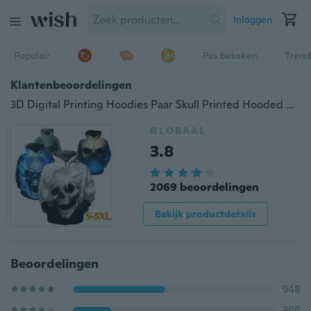
Inloggen
Populair
Pas bekeken
Trend
Klantenbeoordelingen
3D Digital Printing Hoodies Paar Skull Printed Hooded Hoodies Unisex Cool Sweatshirt Hoody Pullovers
GLOBAAL
3.8
2069 beoordelingen
Bekijk productdetails
Beoordelingen
948
398