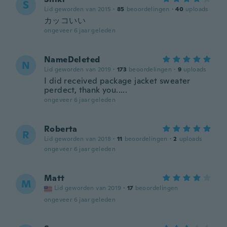
S
Lid geworden van 2015
·
85
beoordelingen
·
40
uploads
カッコいい
ongeveer 6 jaar geleden
NameDeleted
N
Lid geworden van 2019
·
173
beoordelingen
·
9
uploads
I did received package jacket sweater
perdect, thank you.....
ongeveer 6 jaar geleden
Roberta
R
Lid geworden van 2018
·
11
beoordelingen
·
2
uploads
ongeveer 6 jaar geleden
Matt
M
Lid geworden van 2019
·
17
beoordelingen
ongeveer 6 jaar geleden