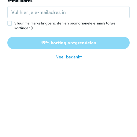
E-mailadres
Lid geworden van 2017
·
38
beoordelingen
Looks awesome. But definitely not the size
it says.
ongeveer 6 jaar geleden
Stuur me marketingberichten en promotionele e-mails (ofwel
kortingen!)
Mike
M
15% korting ontgrendelen
Lid geworden van 2019
·
47
beoordelingen
ongeveer 6 jaar geleden
Nee, bedankt
Cindy
C
Lid geworden van 2015
·
15
beoordelingen
Wished it was a little thicker
ongeveer 6 jaar geleden
Ragnar
R
Lid geworden van 2018
·
15
beoordelingen
Was voor mij te klein maar mijn zoon
pasten hem prima
ongeveer 6 jaar geleden