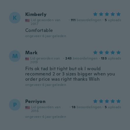
Kimberly
K
Lid geworden van
·
111
beoordelingen
·
5
uploads
2017
Comfortable
ongeveer 6 jaar geleden
Mark
M
Lid geworden van
·
243
beoordelingen
·
133
uploads
2019
Fits ok tad bit tight but ok I would
recommend 2 or 3 sizes bigger when you
order price was right thanks Wish
ongeveer 6 jaar geleden
Perriyon
P
Lid geworden van
·
18
beoordelingen
·
5
uploads
2016
ongeveer 6 jaar geleden