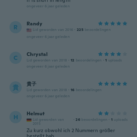
It is short in length
ongeveer 6 jaar geleden
Randy
R
Lid geworden van 2016
·
225
beoordelingen
ongeveer 6 jaar geleden
Chrystal
C
Lid geworden van 2018
·
12
beoordelingen
·
1
uploads
ongeveer 6 jaar geleden
貴子
貴
Lid geworden van 2018
·
16
beoordelingen
ongeveer 6 jaar geleden
Helmut
H
Lid geworden van
·
26
beoordelingen
·
1
uploads
2015
Zu kurz obwohl ich 2 Nummern größer
bestellt hab