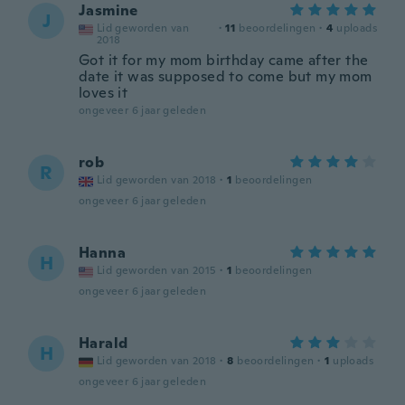
Jasmine
J
Lid geworden van
·
11
beoordelingen
·
4
uploads
2018
Got it for my mom birthday came after the
date it was supposed to come but my mom
loves it
ongeveer 6 jaar geleden
rob
R
Lid geworden van 2018
·
1
beoordelingen
ongeveer 6 jaar geleden
Hanna
H
Lid geworden van 2015
·
1
beoordelingen
ongeveer 6 jaar geleden
Harald
H
Lid geworden van 2018
·
8
beoordelingen
·
1
uploads
ongeveer 6 jaar geleden