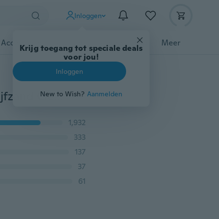
Inloggen
 Accessoires
Gadgets
Gereedschap
Meer
Krijg toegang tot speciale deals
voor jou!
Inloggen
Voor Sony Phone Case Fashion Cute Glitter Liquid drijfzand Clear Soft TPU beschermhoes
New to Wish?
Aanmelden
1,932
333
137
37
61