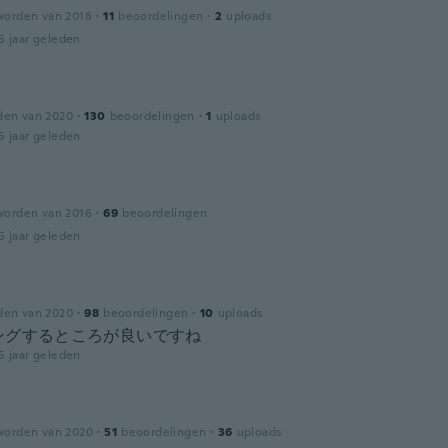
worden van 2018
·
11
beoordelingen
·
2
uploads
5 jaar geleden
den van 2020
·
130
beoordelingen
·
1
uploads
5 jaar geleden
worden van 2016
·
69
beoordelingen
5 jaar geleden
den van 2020
·
98
beoordelingen
·
10
uploads
ングするところが良いですね
5 jaar geleden
worden van 2020
·
51
beoordelingen
·
36
uploads