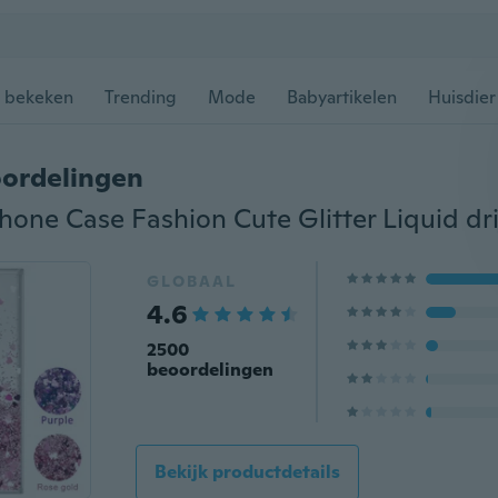
 bekeken
Trending
Mode
Babyartikelen
Huisdier
ordelingen
GLOBAAL
4.6
2500
beoordelingen
Bekijk productdetails