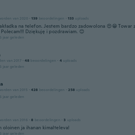
a
worden van 2020
·
139
beoordelingen
·
133
uploads
akładka na telefon. Jestem bardzo zadowolona 😍😁 Towar 
 Polecam!!! Dziękuję i pozdrawiam. 😊
6 jaar geleden
a
den van 2017
·
48
beoordelingen
·
4
uploads
6 jaar geleden
ka
worden van 2015
·
428
beoordelingen
·
258
uploads
6 jaar geleden
worden van 2016
·
8
beoordelingen
·
3
uploads
 oloinen ja ihanan kimalteleva!
6 jaar geleden