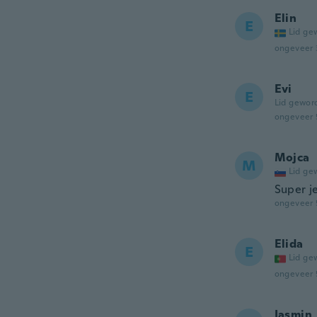
Elin
E
Lid ge
ongeveer 
Evi
E
Lid gewor
ongeveer 
Mojca
M
Lid ge
Super j
ongeveer 
Elida
E
Lid ge
ongeveer 
Iasmin