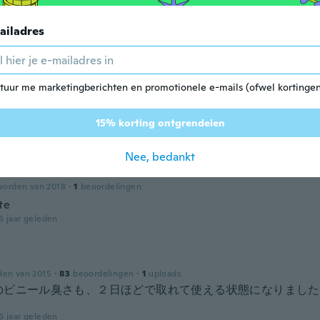
r
worden van 2017
·
43
beoordelingen
ailadres
als erwartet
5 jaar geleden
tuur me marketingberichten en promotionele e-mails (ofwel kortingen
den van 2015
·
48
beoordelingen
·
24
uploads
o
15% korting ontgrendelen
5 jaar geleden
Nee, bedankt
worden van 2018
·
1
beoordelingen
te
6 jaar geleden
den van 2015
·
83
beoordelingen
·
1
uploads
のビニール臭さも、２日ほどで取れて使える状態になりました
。
6 jaar geleden