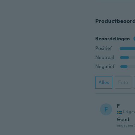
Productbeoord
Beoordelingen
Positief
Neutraal
Negatief
Alles
Foto
F
F
Lid ge
Good
ongeveer 