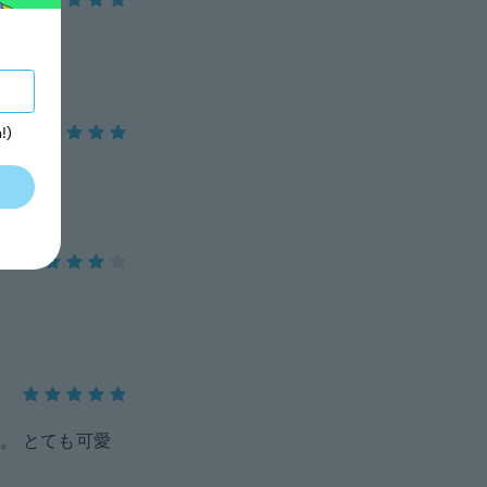
!)
。 とても可愛