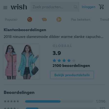
Inloggen
Populair
Pas bekeken
Trend
Klantenbeoordelingen
2018 nieuwe damesmode dikker warme slanke capuchon gewatteerde jas
GLOBAAL
3.9
2100 beoordelingen
Bekijk productdetails
Beoordelingen
1,096
372