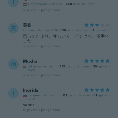
I
Lid geworden van 2017
·
260
beoordelingen
ongeveer 5 jaar geleden
美香
美
Lid geworden van 2020
·
119
beoordelingen
·
1
uploads
思ってたより、すっごく、ピンクで、派手で
した。
ongeveer 5 jaar geleden
Mucha
M
Lid geworden van
·
353
beoordelingen
·
113
uploads
2020
ongeveer 5 jaar geleden
Ingrida
I
Lid geworden van
·
132
beoordelingen
·
11
uploads
2018
super
ongeveer 5 jaar geleden