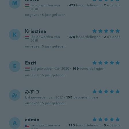
M
Lid geworden van
·
421
beoordelingen
·
2
uploads
2018
ongeveer 5 jaar geleden
Krisztina
K
Lid geworden van
·
378
beoordelingen
·
2
uploads
2015
ongeveer 5 jaar geleden
Eszti
E
Lid geworden van 2020
·
109
beoordelingen
ongeveer 5 jaar geleden
みすづ
み
Lid geworden van 2017
·
108
beoordelingen
ongeveer 5 jaar geleden
admin
A
Lid geworden van
·
225
beoordelingen
·
3
uploads