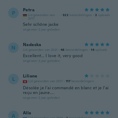
Petra
P
Lid geworden van
·
322
beoordelingen
·
2
uploads
2017
Sehr schöne jacke
ongeveer 2 jaar geleden
Nadeska
N
Lid geworden van 2021
·
48
beoordelingen
·
14
uploads
Excellent... I love it, very good
ongeveer 2 jaar geleden
Liliane
L
Lid geworden van 2017
·
117
beoordelingen
Désolée je l’ai commandé en blanc et je l’ai
reçu en jaune….
ongeveer 2 jaar geleden
Alla
A