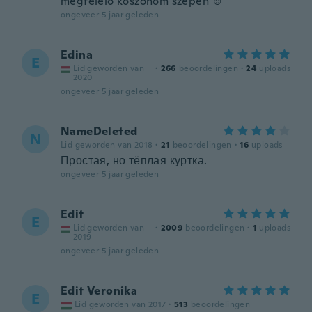
megfelelő köszönöm szépen ☺️
ongeveer 5 jaar geleden
Edina
E
Lid geworden van
·
266
beoordelingen
·
24
uploads
2020
ongeveer 5 jaar geleden
NameDeleted
N
Lid geworden van 2018
·
21
beoordelingen
·
16
uploads
Простая, но тёплая куртка.
ongeveer 5 jaar geleden
Edit
E
Lid geworden van
·
2009
beoordelingen
·
1
uploads
2019
ongeveer 5 jaar geleden
Edit Veronika
E
Lid geworden van 2017
·
513
beoordelingen