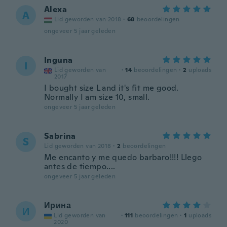
Alexa
A
Lid geworden van 2018
·
68
beoordelingen
ongeveer 5 jaar geleden
Inguna
I
Lid geworden van
·
14
beoordelingen
·
2
uploads
2017
I bought size L and it's fit me good.
Normally I am size 10, small.
ongeveer 5 jaar geleden
Sabrina
S
Lid geworden van 2018
·
2
beoordelingen
Me encanto y me quedo barbaro!!!! Llego
antes de tiempo....
ongeveer 5 jaar geleden
Ирина
И
Lid geworden van
·
111
beoordelingen
·
1
uploads
2020