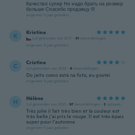
Качество супер Но надо брать на розмер
больше Спасибо продавцу !!!
ongeveer 5 jaar geleden
Kristína
K
Lid geworden van 2017
·
31
beoordelingen
ongeveer 5 jaar geleden
Cristina
C
Lid geworden van 2020
·
9
beoordelingen
Do jeito como está na foto, eu gostei
ongeveer 5 jaar geleden
Hélène
H
Lid geworden van 2021
·
97
beoordelingen
·
2
uploads
Très jolie il fait très bien et la couleur est
très belle j’ai pris le rouge. Il est très épais
super pour l’automne
ongeveer 5 jaar geleden