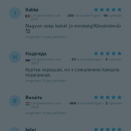
Ildikó
I
Lid geworden van
·
203
beoordelingen
·
10
uploads
2017
Nagyon szép kabát jó minöség!Köszönöm👍
🥰
ongeveer 5 jaar geleden
Надежда
Н
Lid geworden van
·
53
beoordelingen
·
5
uploads
2017
Куртка хорошая, но к сожалению пришла
порванная.
ongeveer 5 jaar geleden
Renáta
R
Lid geworden van
·
668
beoordelingen
·
2
uploads
2019
ongeveer 5 jaar geleden
Iglai