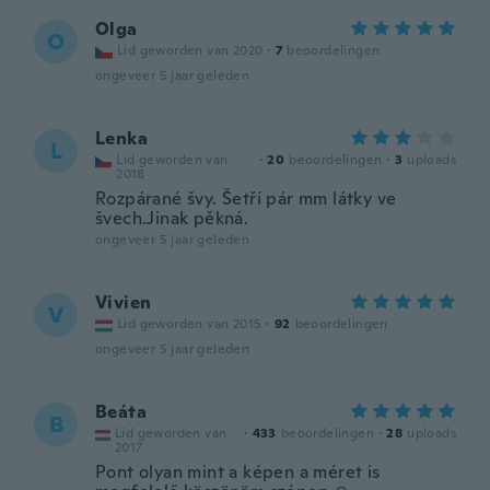
Olga
O
Lid geworden van 2020
·
7
beoordelingen
ongeveer 5 jaar geleden
Lenka
L
Lid geworden van
·
20
beoordelingen
·
3
uploads
2018
Rozpárané švy. Šetří pár mm látky ve
švech.Jinak pěkná.
ongeveer 5 jaar geleden
Vivien
V
Lid geworden van 2015
·
92
beoordelingen
ongeveer 5 jaar geleden
Beáta
B
Lid geworden van
·
433
beoordelingen
·
28
uploads
2017
Pont olyan mint a képen a méret is