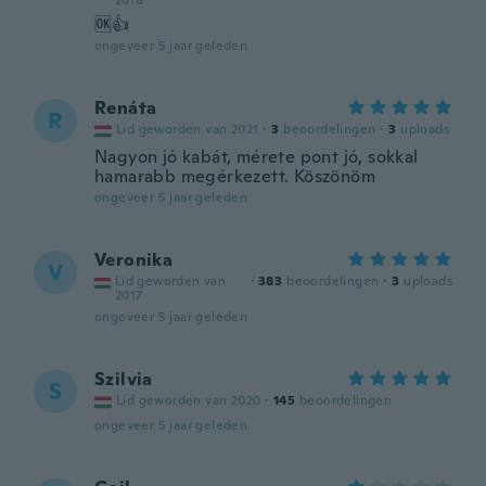
2018
🆗👍
ongeveer 5 jaar geleden
Renáta
R
Lid geworden van 2021
·
3
beoordelingen
·
3
uploads
Nagyon jó kabát, mérete pont jó, sokkal
hamarabb megérkezett. Köszönöm
ongeveer 5 jaar geleden
Veronika
V
Lid geworden van
·
383
beoordelingen
·
3
uploads
2017
ongeveer 5 jaar geleden
Szilvia
S
Lid geworden van 2020
·
145
beoordelingen
ongeveer 5 jaar geleden