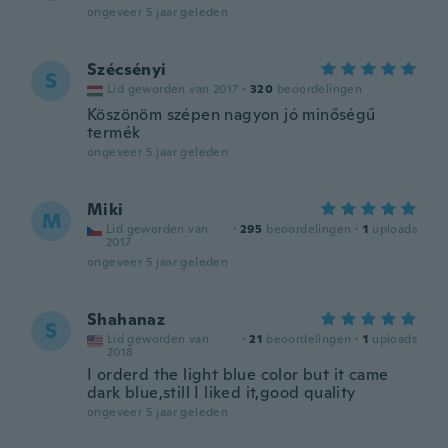
ongeveer 5 jaar geleden
Szécsényi
S
Lid geworden van 2017
·
320
beoordelingen
Köszönöm szépen nagyon jó minőségű
termék
ongeveer 5 jaar geleden
Miki
M
Lid geworden van
·
295
beoordelingen
·
1
uploads
2017
ongeveer 5 jaar geleden
Shahanaz
S
Lid geworden van
·
21
beoordelingen
·
1
uploads
2018
I orderd the light blue color but it came
dark blue,still I liked it,good quality
ongeveer 5 jaar geleden