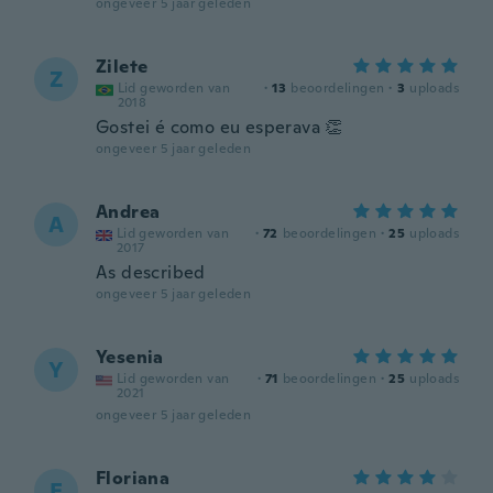
ongeveer 5 jaar geleden
Zilete
Z
Lid geworden van
·
13
beoordelingen
·
3
uploads
2018
Gostei é como eu esperava 👏
ongeveer 5 jaar geleden
Andrea
A
Lid geworden van
·
72
beoordelingen
·
25
uploads
2017
As described
ongeveer 5 jaar geleden
Yesenia
Y
Lid geworden van
·
71
beoordelingen
·
25
uploads
2021
ongeveer 5 jaar geleden
Floriana
F