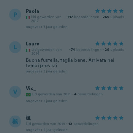
Paola
P
Lid geworden van
·
717
beoordelingen
·
269
uploads
2017
ongeveer 3 jaar geleden
Laura
L
Lid geworden van
·
74
beoordelingen
·
29
uploads
2014
Buona fustella, taglia bene. Arrivata nei
tempi previsti
ongeveer 3 jaar geleden
Vic_
V
Lid geworden van 2021
·
4
beoordelingen
ongeveer 3 jaar geleden
楓
楓
Lid geworden van 2019
·
12
beoordelingen
ongeveer 4 jaar geleden