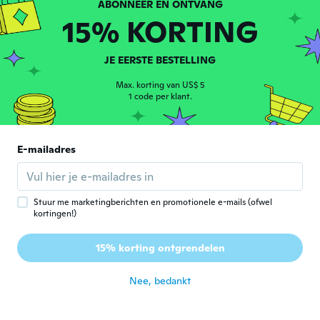
15% KORTING
直子
直
Lid geworden van 2021
·
25
beoordelingen
JE EERSTE BESTELLING
ほとんど綺麗に型が抜けましたがちよっと綺
麗に抜けないものもありました。
Max. korting van US$ 5
ongeveer 5 jaar geleden
1 code per klant.
Mieke
M
E-mailadres
Lid geworden van
·
11
beoordelingen
·
2
uploads
2016
ongeveer 5 jaar geleden
Stuur me marketingberichten en promotionele e-mails (ofwel
Petra
kortingen!)
P
Lid geworden van
·
244
beoordelingen
·
52
uploads
2015
15% korting ontgrendelen
Nog niet gebruikt
ongeveer 5 jaar geleden
Nee, bedankt
danila
D