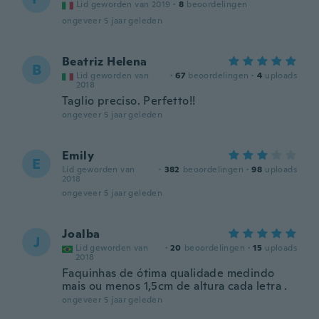
Lid geworden van 2019
·
8
beoordelingen
ongeveer 5 jaar geleden
Beatriz Helena
B
Lid geworden van
·
67
beoordelingen
·
4
uploads
2018
Taglio preciso. Perfetto!!
ongeveer 5 jaar geleden
Emily
E
Lid geworden van
·
382
beoordelingen
·
98
uploads
2018
ongeveer 5 jaar geleden
Joalba
J
Lid geworden van
·
20
beoordelingen
·
15
uploads
2018
Faquinhas de ótima qualidade medindo
mais ou menos 1,5cm de altura cada letra .
ongeveer 5 jaar geleden