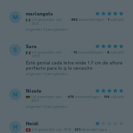
mariangela
M
Lid geworden van
·
892
beoordelingen
·
1
uploads
2021
ongeveer 4 jaar geleden
Sara
S
Lid geworden van
·
15
beoordelingen
·
6
uploads
2019
Está genial cada letra mide 1.7 cm de altura
perfecto para lo q lo necesito
ongeveer 4 jaar geleden
Nicole
N
Lid geworden van
·
475
beoordelingen
·
119
uploads
2017
ongeveer 4 jaar geleden
Heidi
H
Lid geworden van 2019
·
221
beoordelingen