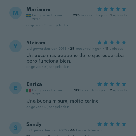
Marianne
M
Lid geworden van
·
735
beoordelingen
·
1
uploads
2017
ongeveer 5 jaar geleden
Yleiram
Y
Lid geworden van 2018
·
25
beoordelingen
·
11
uploads
Un poco más pequeño de lo que esperaba
pero funciona bien.
ongeveer 5 jaar geleden
Enrica
E
Lid geworden van
·
117
beoordelingen
·
7
uploads
2012
Una buona misura, molto carine
ongeveer 5 jaar geleden
Sandy
S
Lid geworden van 2020
·
44
beoordelingen