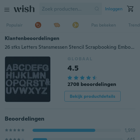
Inloggen
Populair
Pas bekeken
Trend
Klantenbeoordelingen
26 stks Letters Stansmessen Stencil Scrapbooking Embossing Album Kaart Craft
GLOBAAL
4.5
2708 beoordelingen
Bekijk productdetails
Beoordelingen
1,919
445