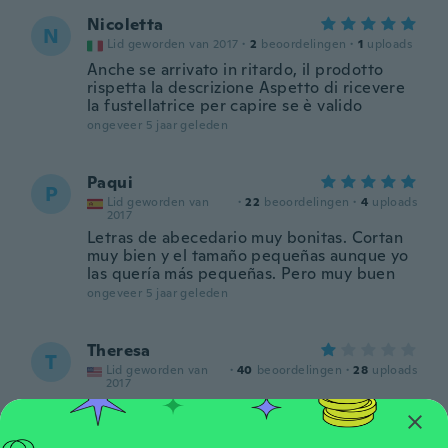
Nicoletta
N
Lid geworden van 2017
·
2
beoordelingen
·
1
uploads
Anche se arrivato in ritardo, il prodotto
rispetta la descrizione Aspetto di ricevere
la fustellatrice per capire se è valido
ongeveer 5 jaar geleden
Paqui
P
Lid geworden van
·
22
beoordelingen
·
4
uploads
2017
Letras de abecedario muy bonitas. Cortan
muy bien y el tamaño pequeñas aunque yo
las quería más pequeñas. Pero muy buen
ongeveer 5 jaar geleden
Theresa
T
Lid geworden van
·
40
beoordelingen
·
28
uploads
2017
Never got it! Yet another item you screwed
me out of!!!
ongeveer 5 jaar geleden