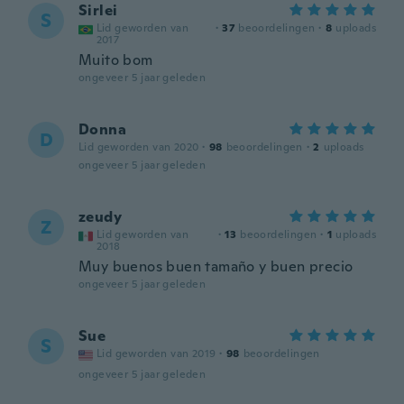
Sirlei
S
Lid geworden van
·
37
beoordelingen
·
8
uploads
2017
Muito bom
ongeveer 5 jaar geleden
Donna
D
Lid geworden van 2020
·
98
beoordelingen
·
2
uploads
ongeveer 5 jaar geleden
zeudy
Z
Lid geworden van
·
13
beoordelingen
·
1
uploads
2018
Muy buenos buen tamaño y buen precio
ongeveer 5 jaar geleden
Sue
S
Lid geworden van 2019
·
98
beoordelingen
ongeveer 5 jaar geleden