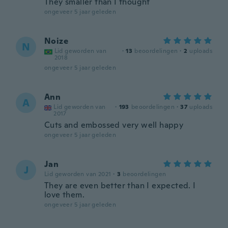
They smaller than I thought
ongeveer 5 jaar geleden
Noize
N
Lid geworden van
·
13
beoordelingen
·
2
uploads
2018
ongeveer 5 jaar geleden
Ann
A
Lid geworden van
·
193
beoordelingen
·
37
uploads
2017
Cuts and embossed very well happy
ongeveer 5 jaar geleden
Jan
J
Lid geworden van 2021
·
3
beoordelingen
They are even better than I expected. I
love them.
ongeveer 5 jaar geleden