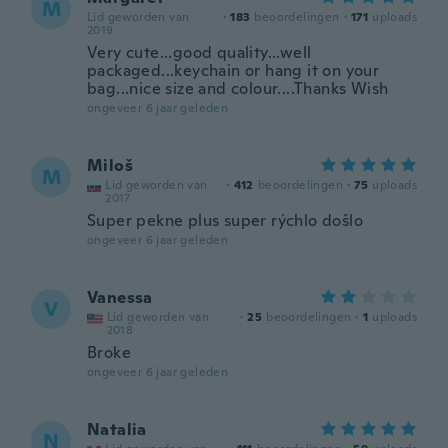
M
Lid geworden van
·
183
beoordelingen
·
171
uploads
2019
Very cute...good quality...well
packaged...keychain or hang it on your
bag...nice size and colour....Thanks Wish
ongeveer 6 jaar geleden
Miloš
M
Lid geworden van
·
412
beoordelingen
·
75
uploads
2017
Super pekne plus super rýchlo došlo
ongeveer 6 jaar geleden
Vanessa
V
Lid geworden van
·
25
beoordelingen
·
1
uploads
2018
Broke
ongeveer 6 jaar geleden
Natalia
N