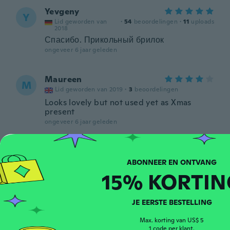
Yevgeny
Y
Lid geworden van
·
54
beoordelingen
·
11
uploads
2018
Спасибо. Прикольный брилок
ongeveer 6 jaar geleden
Maureen
M
Lid geworden van 2019
·
3
beoordelingen
Looks lovely but not used yet as Xmas
present
ongeveer 6 jaar geleden
Analyn
A
Lid geworden van 2016
·
5
beoordelingen
15% KORTIN
ongeveer 6 jaar geleden
Sekret
JE EERSTE BESTELLING
S
Lid geworden van
·
230
beoordelingen
·
11
uploads
2015
Max. korting van US$ 5
1 code per klant.