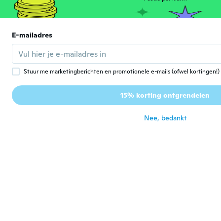
Super!!!
ongeveer 6 jaar geleden
E-mailadres
Traci
T
Lid geworden van
·
81
beoordelingen
·
39
uploads
2016
Looks just like the picture
Stuur me marketingberichten en promotionele e-mails (ofwel kortingen!)
ongeveer 6 jaar geleden
15% korting ontgrendelen
Marcsi
M
Lid geworden van
·
44
beoordelingen
·
1
uploads
Nee, bedankt
2019
ongeveer 6 jaar geleden
Annie
A
Lid geworden van 2018
·
4
beoordelingen
Exactement comme sur l image, top
ongeveer 6 jaar geleden
Petra