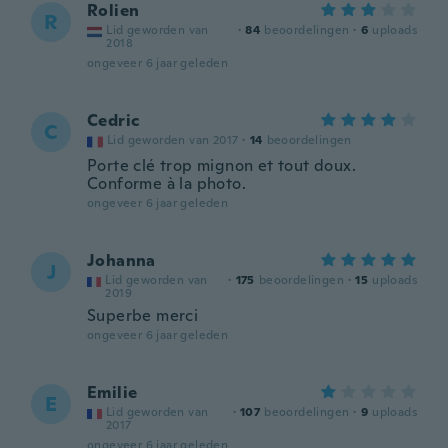
Rolien
R
Lid geworden van
·
84
beoordelingen
·
6
uploads
2018
ongeveer 6 jaar geleden
Cedric
C
Lid geworden van 2017
·
14
beoordelingen
Porte clé trop mignon et tout doux.
Conforme à la photo.
ongeveer 6 jaar geleden
Johanna
J
Lid geworden van
·
175
beoordelingen
·
15
uploads
2019
Superbe merci
ongeveer 6 jaar geleden
Emilie
E
Lid geworden van
·
107
beoordelingen
·
9
uploads
2017
ongeveer 6 jaar geleden