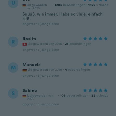
U
Lid geworden
·
1208
beoordelingen
·
1459
uploads
van 2020
Süüüß, wie immer. Habe so viele, einfach
süß.
ongeveer 5 jaar geleden
Rosita
R
Lid geworden van 2016
·
21
beoordelingen
ongeveer 5 jaar geleden
Manuela
M
Lid geworden van 2016
·
4
beoordelingen
ongeveer 5 jaar geleden
Sabine
S
Lid geworden van
·
106
beoordelingen
·
22
uploads
2020
ongeveer 5 jaar geleden