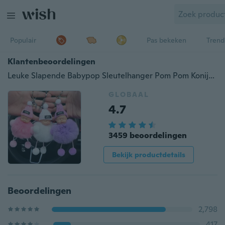
Populair
Pas bekeken
Trend
Klantenbeoordelingen
Leuke Slapende Babypop Sleutelhanger Pom Pom Konijnenbont Bal Sleutelhangers Autosleutelring Vrouwen Sleutelhouder Tas Hanger Charm Accessoires
GLOBAAL
4.7
3459 beoordelingen
Bekijk productdetails
Beoordelingen
2,798
417