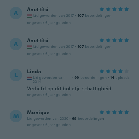
Anettító
A
Lid geworden van 2017
·
107
beoordelingen
ongeveer 6 jaar geleden
Anettító
A
Lid geworden van 2017
·
107
beoordelingen
ongeveer 6 jaar geleden
Linda
L
Lid geworden van
·
99
beoordelingen
·
14
uploads
2014
Verliefd op dit bolletje schattigheid
ongeveer 6 jaar geleden
Monique
M
Lid geworden van 2020
·
69
beoordelingen
ongeveer 6 jaar geleden