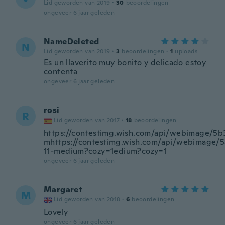
Lid geworden van 2019
·
30
beoordelingen
ongeveer 6 jaar geleden
NameDeleted
N
Lid geworden van 2019
·
3
beoordelingen
·
1
uploads
Es un llaverito muy bonito y delicado estoy
contenta
ongeveer 6 jaar geleden
rosi
R
Lid geworden van 2017
·
18
beoordelingen
https://contestimg.wish.com/api/webimage/5
mhttps://contestimg.wish.com/api/webimage
11-medium?cozy=1edium?cozy=1
ongeveer 6 jaar geleden
Margaret
M
Lid geworden van 2018
·
6
beoordelingen
Lovely
ongeveer 6 jaar geleden