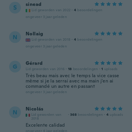
sinead
S
Lid geworden van 2022
·
4
beoordelingen
ongeveer 3 jaar geleden
Nollaig
N
Lid geworden van 2018
·
4
beoordelingen
ongeveer 3 jaar geleden
Gérard
G
Lid geworden van 2016
·
18
beoordelingen
·
1
uploads
Très beau mais avec le temps la vice casse
même si je la serrai avec ma main j'en ai
commandé un autre en passant
ongeveer 3 jaar geleden
Nicolás
N
Lid geworden van
·
368
beoordelingen
·
4
uploads
2018
Excelente calidad
ongeveer 4 jaar geleden