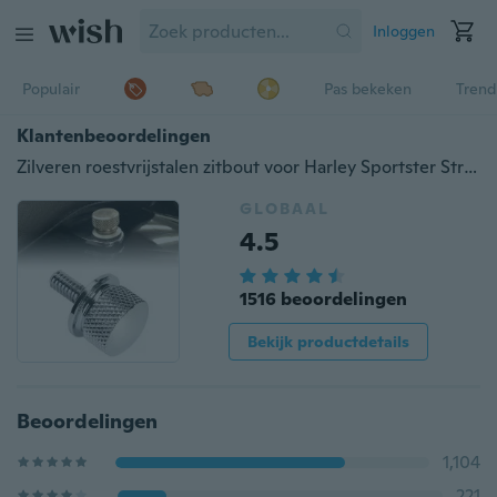
Inloggen
Populair
Pas bekeken
Trend
Klantenbeoordelingen
Zilveren roestvrijstalen zitbout voor Harley Sportster Street Glide
GLOBAAL
4.5
1516 beoordelingen
Bekijk productdetails
Beoordelingen
1,104
221