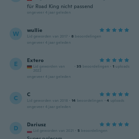
für Road King nicht passend
ongeveer 4 jaar geleden
wullie
W
Lid geworden van 2017
·
8
beoordelingen
ongeveer 4 jaar geleden
Extero
E
Lid geworden van
·
35
beoordelingen
·
1
uploads
2022
ongeveer 4 jaar geleden
C
C
Lid geworden van 2018
·
14
beoordelingen
·
4
uploads
ongeveer 4 jaar geleden
Dariusz
D
Lid geworden van 2021
·
5
beoordelingen
Super polecam