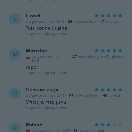
Lionel
L
Lid geworden van 2018
·
26
beoordelingen
·
7
uploads
Très bonne qualité
ongeveer 4 jaar geleden
Miroslav
M
Lid geworden van
·
27
beoordelingen
·
9
uploads
2018
super
ongeveer 4 jaar geleden
Όσπρια-ρυζια
Ό
Lid geworden van 2019
·
177
beoordelingen
·
46
uploads
Όπως το περίμενα
ongeveer 4 jaar geleden
Roland
R
Lid geworden van 2017
·
38
beoordelingen