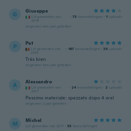
Giuseppe
G
Lid geworden van
·
75
beoordelingen
·
1
uploads
2018
ongeveer een jaar geleden
Pat
P
Lid geworden van
·
187
beoordelingen
·
29
uploads
2015
Très bien
ongeveer een jaar geleden
Alessandro
A
Lid geworden van
·
24
beoordelingen
·
2
uploads
2017
Pessimo materiale: spezzato dopo 4 ore!
ongeveer 2 jaar geleden
Michel
M
Lid geworden van 2017
·
55
beoordelingen