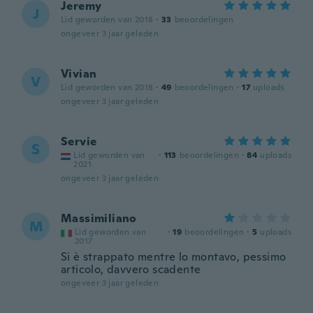
Jeremy
J
Lid geworden van 2018
·
33
beoordelingen
ongeveer 3 jaar geleden
Vivian
V
Lid geworden van 2018
·
49
beoordelingen
·
17
uploads
ongeveer 3 jaar geleden
Servie
S
Lid geworden van
·
113
beoordelingen
·
84
uploads
2021
ongeveer 3 jaar geleden
Massimiliano
M
Lid geworden van
·
19
beoordelingen
·
5
uploads
2017
Si è strappato mentre lo montavo, pessimo
articolo, davvero scadente
ongeveer 3 jaar geleden