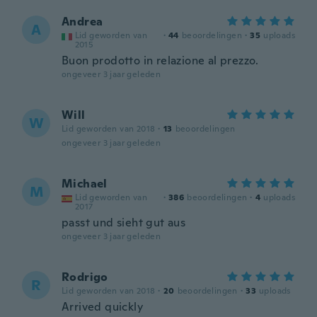
Andrea
A
Lid geworden van
·
44
beoordelingen
·
35
uploads
2015
Buon prodotto in relazione al prezzo.
ongeveer 3 jaar geleden
Will
W
Lid geworden van 2018
·
13
beoordelingen
ongeveer 3 jaar geleden
Michael
M
Lid geworden van
·
386
beoordelingen
·
4
uploads
2017
passt und sieht gut aus
ongeveer 3 jaar geleden
Rodrigo
R
Lid geworden van 2018
·
20
beoordelingen
·
33
uploads
Arrived quickly