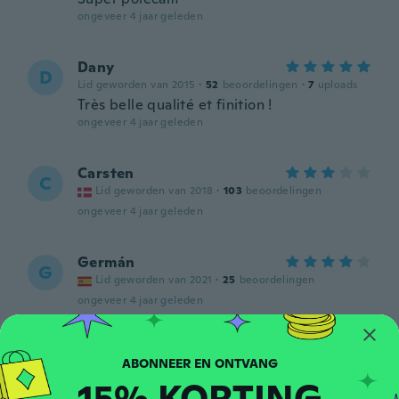
ongeveer 4 jaar geleden
Dany
D
Lid geworden van 2015
·
52
beoordelingen
·
7
uploads
Très belle qualité et finition !
ongeveer 4 jaar geleden
Carsten
C
Lid geworden van 2018
·
103
beoordelingen
ongeveer 4 jaar geleden
Germán
G
Lid geworden van 2021
·
25
beoordelingen
ongeveer 4 jaar geleden
千明
千
Lid geworden van 2018
·
157
beoordelingen
·
111
uploads
15% KORTING
ongeveer 4 jaar geleden