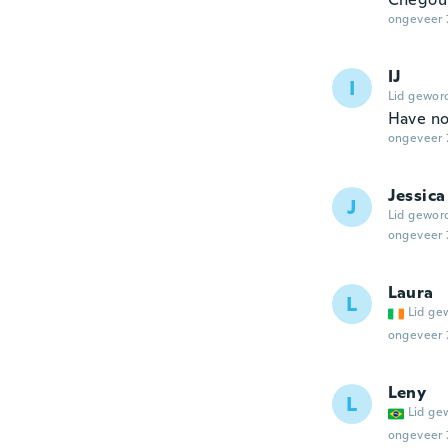
ongeveer 
IJ
I
Lid gewor
Have not
ongeveer 
Jessica
J
Lid gewor
ongeveer 
Laura
L
Lid ge
ongeveer 
Leny
L
Lid ge
ongeveer 