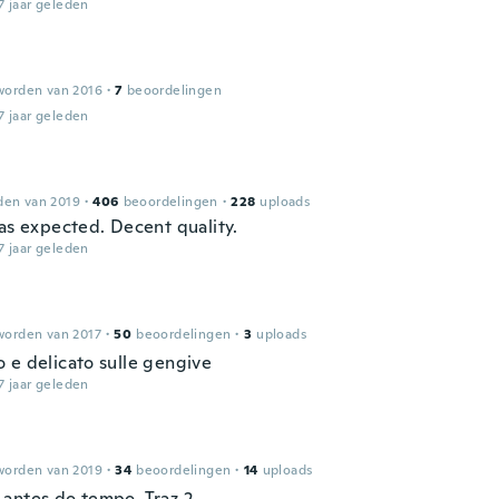
7 jaar geleden
worden van 2016
·
7
beoordelingen
7 jaar geleden
den van 2019
·
406
beoordelingen
·
228
uploads
 as expected. Decent quality.
7 jaar geleden
worden van 2017
·
50
beoordelingen
·
3
uploads
 e delicato sulle gengive
7 jaar geleden
worden van 2019
·
34
beoordelingen
·
14
uploads
antes do tempo. Traz 2