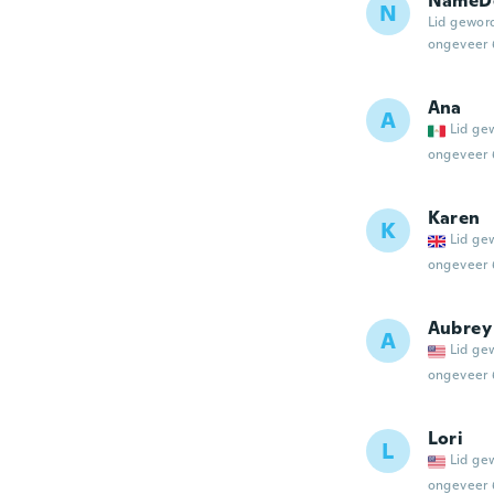
NameDe
N
Lid gewor
ongeveer 
Ana
A
Lid ge
ongeveer 
Karen
K
Lid ge
ongeveer 
Aubrey
A
Lid ge
ongeveer 
Lori
L
Lid ge
ongeveer 