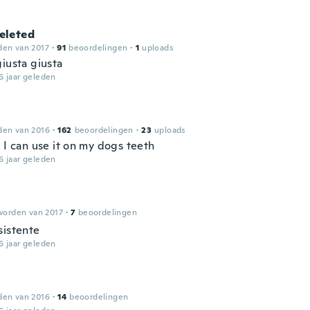
leted
den van 2017
·
91
beoordelingen
·
1
uploads
iusta giusta
6 jaar geleden
den van 2016
·
162
beoordelingen
·
23
uploads
 I can use it on my dogs teeth
6 jaar geleden
worden van 2017
·
7
beoordelingen
sistente
6 jaar geleden
den van 2016
·
14
beoordelingen