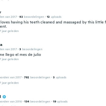
r
den van 2017
·
92
beoordelingen
·
12
uploads
loves having his teeth cleaned and massaged by this little 
ent.
7 jaar geleden
ca
den van 2017
·
3
beoordelingen
e llego el mes de julio
7 jaar geleden
worden van 2017
·
792
beoordelingen
·
3
uploads
7 jaar geleden
l
worden van 2016
·
134
beoordelingen
·
19
uploads