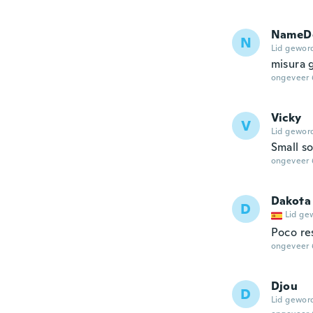
NameDe
N
Lid gewor
misura g
ongeveer 
Vicky
V
Lid gewor
Small so
ongeveer 
Dakota
D
Lid ge
Poco re
ongeveer 
Djou
D
Lid gewor