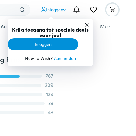
Inloggen
 Accessoires
Gadgets
Gereedschap
Meer
Krijg toegang tot speciale deals
voor jou!
Inloggen
2 stuks Super Soft Pet Finger Tandenborstel Teddy Dog Brush Addition Bad Breath Tartar Teeth Care Dog Cat Schoonmaakproducten
New to Wish?
Aanmelden
767
209
129
33
43