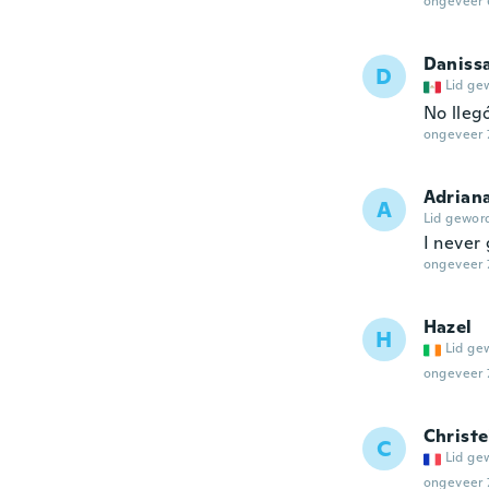
ongeveer 
Daniss
D
Lid ge
No lleg
ongeveer 
Adrian
A
Lid gewor
I never 
ongeveer 
Hazel
H
Lid ge
ongeveer 
Christe
C
Lid ge
ongeveer 