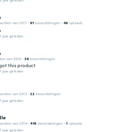
6 jaar geleden
a
worden van 2017
·
91
beoordelingen
·
46
uploads
ó
7 jaar geleden
a
den van 2016
·
36
beoordelingen
got this product
7 jaar geleden
worden van 2013
·
22
beoordelingen
7 jaar geleden
lle
worden van 2014
·
418
beoordelingen
·
1
uploads
7 jaar geleden