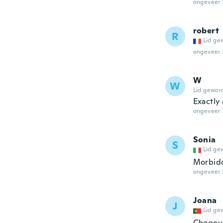
ongeveer 
robert
R
Lid ge
ongeveer 
W
W
Lid gewor
Exactly
ongeveer 
Sonia
S
Lid ge
Morbido
ongeveer 
Joana
J
Lid ge
Chegou 