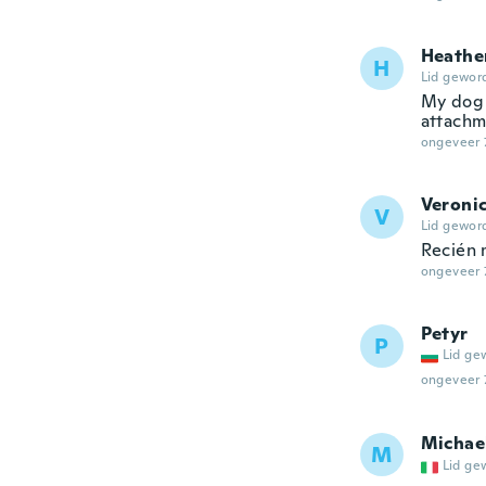
Heathe
H
Lid gewor
My dog 
attachm
ongeveer 
Veroni
V
Lid gewor
Recién m
ongeveer 
Petyr
P
Lid ge
ongeveer 
Michae
M
Lid ge