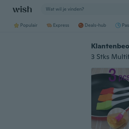
Jump to section
Populair
Express
Deals-hub
Pas
Klantenbeo