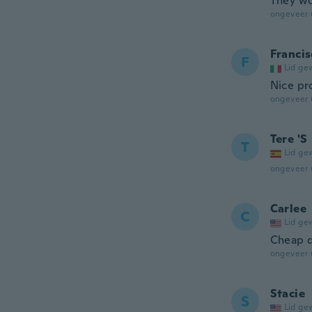
They wo
ongeveer 
Francis
F
Lid ge
Nice pr
ongeveer 
Tere 'S
T
Lid ge
ongeveer 
Carlee
C
Lid ge
Cheap q
ongeveer 
Stacie
S
Lid ge