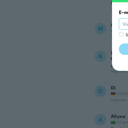
It’s loo
ongeveer 
E-m
Merced
M
Lid gewor
S
ongeveer 
Birgit
B
Lid ge
Alles gu
ongeveer 
Di
D
Lid ge
ongeveer 
Allyne
A
Lid ge