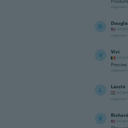
Produto
ongeveer 
Dougla
D
Lid ge
ongeveer 
Vivi
V
Lid ge
Precies 
ongeveer 
László
L
Lid ge
ongeveer 
Richar
R
Lid ge