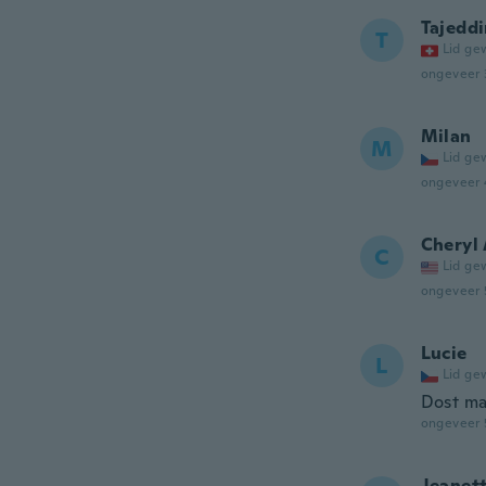
Tajedd
T
Lid ge
ongeveer 
Milan
M
Lid ge
ongeveer 
Cheryl
C
Lid ge
ongeveer 
Lucie
L
Lid ge
Dost ma
ongeveer 
Jeanet