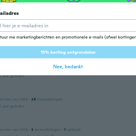
king great But it doesn’t work properly
5 jaar geleden
ailadres
es
den van 2016
·
221
beoordelingen
·
26
uploads
tuur me marketingberichten en promotionele e-mails (ofwel kortingen
5 jaar geleden
15% korting ontgrendelen
worden van 2017
·
76
beoordelingen
Nee, bedankt
t, bestens gelaufen!!
5 jaar geleden
worden van 2016
·
28
beoordelingen
5 jaar geleden
worden van 2018
·
3
beoordelingen
·
1
uploads