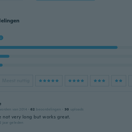
elingen
Meest nuttig
e
worden van 2014
·
62
beoordelingen
·
30
uploads
e not very long but works great.
2 jaar geleden