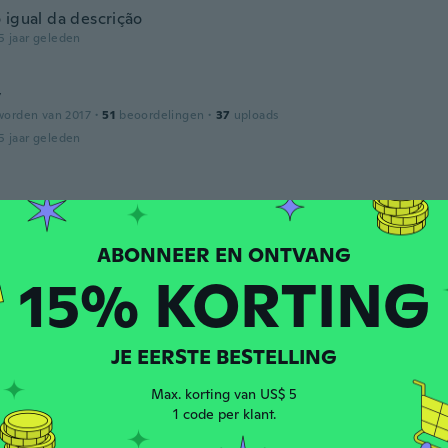
 igual da descrição
5 jaar geleden
y
worden van 2017
·
51
beoordelingen
·
37
uploads
5 jaar geleden
worden van 2017
·
22
beoordelingen
·
10
uploads
5 jaar geleden
15% KORTING
ia
worden van 2018
·
125
beoordelingen
·
75
uploads
!
JE EERSTE BESTELLING
5 jaar geleden
Max. korting van US$ 5
1 code per klant.
den van 2018
·
15
beoordelingen