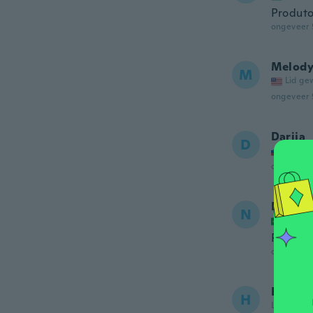
Produto
ongeveer 
Melod
M
Lid ge
ongeveer 
Darija
D
Lid ge
ongeveer 
Nathal
N
Lid ge
Perfeito
ongeveer 
Hoda
H
Lid gewor