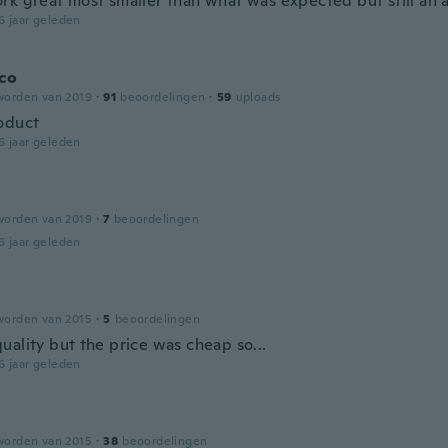
rk great most smaller than what was expected but still a
6 jaar geleden
co
worden van 2019
·
91
beoordelingen
·
59
uploads
oduct
6 jaar geleden
worden van 2019
·
7
beoordelingen
6 jaar geleden
worden van 2015
·
5
beoordelingen
uality but the price was cheap so...
6 jaar geleden
worden van 2015
·
38
beoordelingen