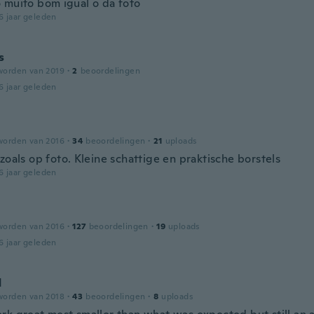
 muito bom igual o da foto
6 jaar geleden
s
worden van 2019
·
2
beoordelingen
6 jaar geleden
worden van 2016
·
34
beoordelingen
·
21
uploads
zoals op foto. Kleine schattige en praktische borstels
6 jaar geleden
worden van 2016
·
127
beoordelingen
·
19
uploads
6 jaar geleden
d
worden van 2018
·
43
beoordelingen
·
8
uploads