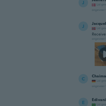
J
Lid ge
ongeveer 
Jacque
J
Lid ge
Receive
ongeveer 
Chaima
C
Lid ge
ongeveer 
Edivan
E
Lid ge