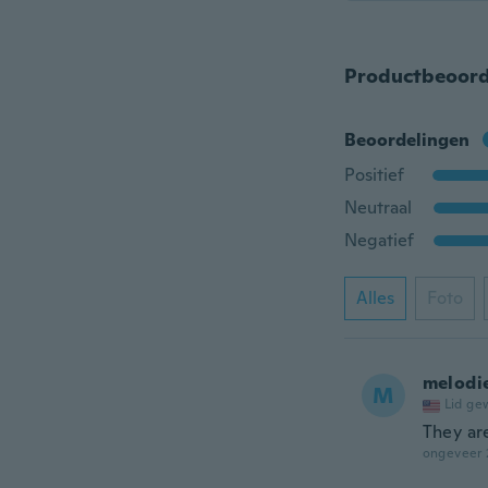
Productbeoord
Beoordelingen
Positief
Neutraal
Negatief
Alles
Foto
melodi
M
Lid ge
They ar
ongeveer 