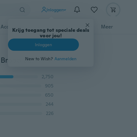
Inloggen
 Accessoires
Gadgets
Gereedschap
Meer
Krijg toegang tot speciale deals
voor jou!
Inloggen
3 Stks Multifunctionele Siliconen Bakken Cake Gebak Brood Bakvormen Olie Gebraden Room Gebruiksvoorwerp Borstel Keuken Koken Gereedschap (Kleur: Willekeurige Kleur)
New to Wish?
Aanmelden
2,750
905
650
244
226