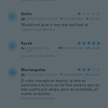
ongeveer 5 jaar geleden
Anita
A
Lid geworden van 2018
·
5
beoordelingen
·
2
uploads
Would not give it any star but had to
ongeveer 5 jaar geleden
Sarah
S
Lid geworden van
·
151
beoordelingen
·
4
uploads
2019
ongeveer 5 jaar geleden
Mariangeles
M
Lid geworden van 2021
·
7
beoordelingen
·
1
uploads
El color morado es bonito, la tela es
parecida a la licra, en la foto parece que es
más suelto por abajo, pero es entallada, el
cuello es bonito.
ongeveer 5 jaar geleden