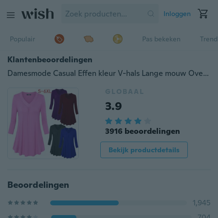
Inloggen
Populair
Pas bekeken
Trend
Klantenbeoordelingen
Damesmode Casual Effen kleur V-hals Lange mouw Overhemd Geplooide zoom Katoenen T-shirt Tops Blouse Plus maat S - 6XL
GLOBAAL
3.9
3916 beoordelingen
Bekijk productdetails
Beoordelingen
1,945
704