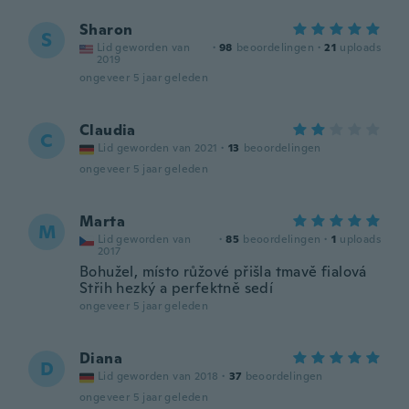
Sharon
S
Lid geworden van
·
98
beoordelingen
·
21
uploads
2019
ongeveer 5 jaar geleden
Claudia
C
Lid geworden van 2021
·
13
beoordelingen
ongeveer 5 jaar geleden
Marta
M
Lid geworden van
·
85
beoordelingen
·
1
uploads
2017
Bohužel, místo růžové přišla tmavě fialová
Střih hezký a perfektně sedí
ongeveer 5 jaar geleden
Diana
D
Lid geworden van 2018
·
37
beoordelingen
ongeveer 5 jaar geleden