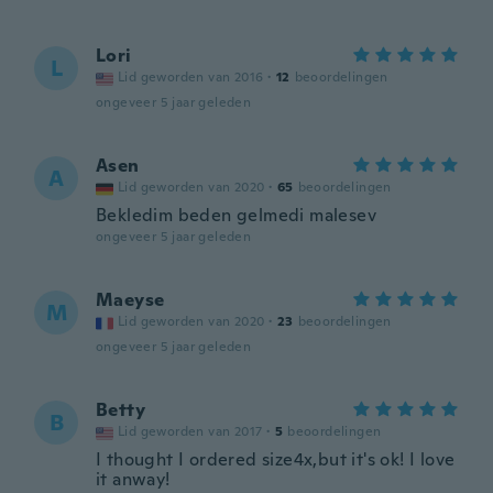
Lori
L
Lid geworden van 2016
·
12
beoordelingen
ongeveer 5 jaar geleden
Asen
A
Lid geworden van 2020
·
65
beoordelingen
Bekledim beden gelmedi malesev
ongeveer 5 jaar geleden
Maeyse
M
Lid geworden van 2020
·
23
beoordelingen
ongeveer 5 jaar geleden
Betty
B
Lid geworden van 2017
·
5
beoordelingen
I thought I ordered size4x,but it's ok! I love
it anway!