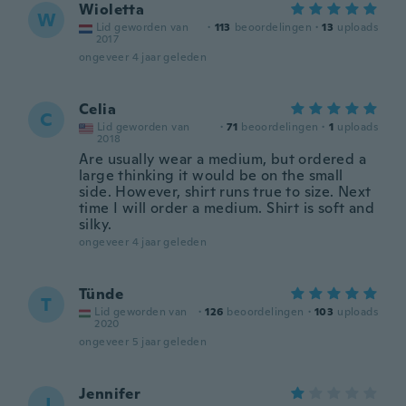
Wioletta
W
Lid geworden van
·
113
beoordelingen
·
13
uploads
2017
ongeveer 4 jaar geleden
Celia
C
Lid geworden van
·
71
beoordelingen
·
1
uploads
2018
Are usually wear a medium, but ordered a
large thinking it would be on the small
side. However, shirt runs true to size. Next
time I will order a medium. Shirt is soft and
silky.
ongeveer 4 jaar geleden
Tünde
T
Lid geworden van
·
126
beoordelingen
·
103
uploads
2020
ongeveer 5 jaar geleden
Jennifer
J