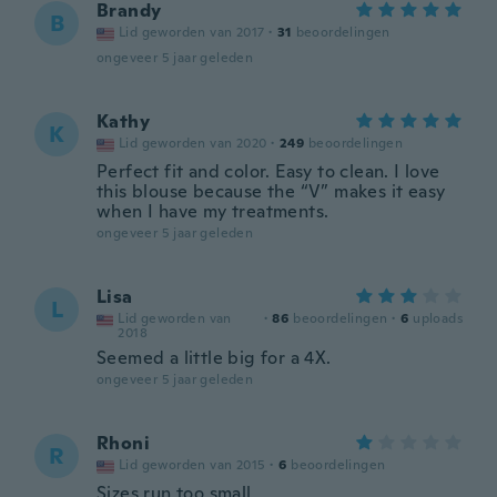
Brandy
B
Lid geworden van 2017
·
31
beoordelingen
ongeveer 5 jaar geleden
Kathy
K
Lid geworden van 2020
·
249
beoordelingen
Perfect fit and color. Easy to clean. I love
this blouse because the “V” makes it easy
when I have my treatments.
ongeveer 5 jaar geleden
Lisa
L
Lid geworden van
·
86
beoordelingen
·
6
uploads
2018
Seemed a little big for a 4X.
ongeveer 5 jaar geleden
Rhoni
R
Lid geworden van 2015
·
6
beoordelingen
Sizes run too small