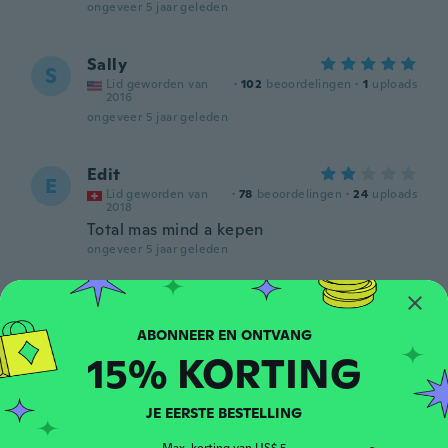
ongeveer 5 jaar geleden
Sally
S
Lid geworden van
·
102
beoordelingen
·
1
uploads
2016
ongeveer 5 jaar geleden
Edit
E
Lid geworden van
·
78
beoordelingen
·
24
uploads
2018
Total mas mind a kepen
ongeveer 5 jaar geleden
Selena
S
Lid geworden van
·
319
beoordelingen
·
6
uploads
2020
15% KORTING
ongeveer 5 jaar geleden
JE EERSTE BESTELLING
Melissa
M
Lid geworden van
·
21
beoordelingen
·
1
uploads