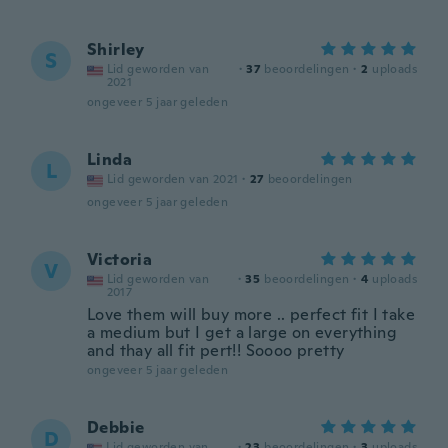
Shirley
S
Lid geworden van
·
37
beoordelingen
·
2
uploads
2021
ongeveer 5 jaar geleden
Linda
L
Lid geworden van 2021
·
27
beoordelingen
ongeveer 5 jaar geleden
Victoria
V
Lid geworden van
·
35
beoordelingen
·
4
uploads
2017
Love them will buy more .. perfect fit I take
a medium but I get a large on everything
and thay all fit pert!! Soooo pretty
ongeveer 5 jaar geleden
Debbie
D
Lid geworden van
·
23
beoordelingen
·
3
uploads