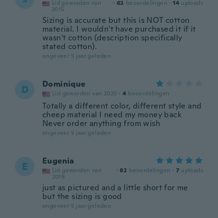
Lid geworden van
·
62
beoordelingen
·
14
uploads
2015
Sizing is accurate but this is NOT cotton
material. I wouldn't have purchased it if it
wasn't cotton (description specifically
stated cotton).
ongeveer 5 jaar geleden
Dominique
D
Lid geworden van 2020
·
4
beoordelingen
Totally a different color, different style and
cheep material I need my money back
Never order anything from wish
ongeveer 5 jaar geleden
Eugenia
E
Lid geworden van
·
82
beoordelingen
·
7
uploads
2019
just as pictured and a little short for me
but the sizing is good
ongeveer 5 jaar geleden