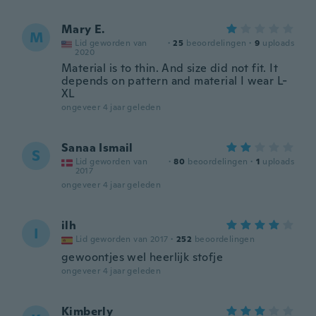
Mary E.
M
Lid geworden van
·
25
beoordelingen
·
9
uploads
2020
Material is to thin. And size did not fit. It
depends on pattern and material I wear L-
XL
ongeveer 4 jaar geleden
Sanaa Ismail
S
Lid geworden van
·
80
beoordelingen
·
1
uploads
2017
ongeveer 4 jaar geleden
ilh
I
Lid geworden van 2017
·
252
beoordelingen
gewoontjes wel heerlijk stofje
ongeveer 4 jaar geleden
Kimberly