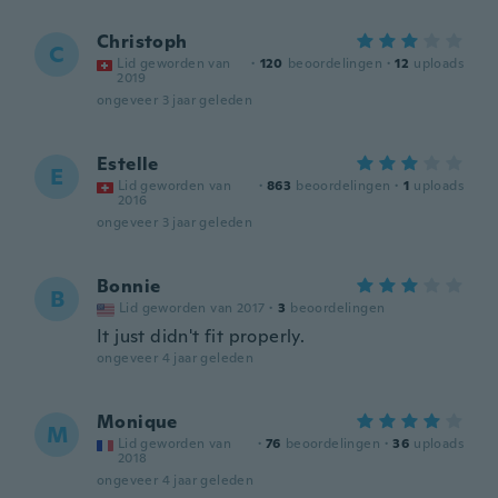
Christoph
C
Lid geworden van
·
120
beoordelingen
·
12
uploads
2019
ongeveer 3 jaar geleden
Estelle
E
Lid geworden van
·
863
beoordelingen
·
1
uploads
2016
ongeveer 3 jaar geleden
Bonnie
B
Lid geworden van 2017
·
3
beoordelingen
It just didn't fit properly.
ongeveer 4 jaar geleden
Monique
M
Lid geworden van
·
76
beoordelingen
·
36
uploads
2018
ongeveer 4 jaar geleden