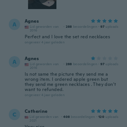
Agnes
A
Lid geworden van
·
288
beoordelingen
·
97
uploads
2016
Perfect and I love the set red necklaces
ongeveer 4 jaar geleden
Agnes
A
Lid geworden van
·
288
beoordelingen
·
97
uploads
2016
Is not same the picture they send me a
wrong item. I ordered apple green but
they send me green necklaces . They don’t
want to refunded.
ongeveer 4 jaar geleden
Catherine
C
Lid geworden van
·
408
beoordelingen
·
120
uploads
2021
Very nice