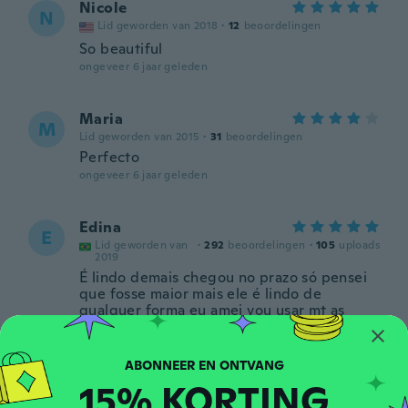
Nicole
N
Lid geworden van 2018
·
12
beoordelingen
So beautiful
ongeveer 6 jaar geleden
Maria
M
Lid geworden van 2015
·
31
beoordelingen
Perfecto
ongeveer 6 jaar geleden
Edina
E
Lid geworden van
·
292
beoordelingen
·
105
uploads
2019
É lindo demais chegou no prazo só pensei
que fosse maior mais ele é lindo de
qualquer forma eu amei vou usar mt as
pedras dele são brilhantes e coloridas
chegou na da prevista obrigada wisch
ongeveer 6 jaar geleden
15% KORTING