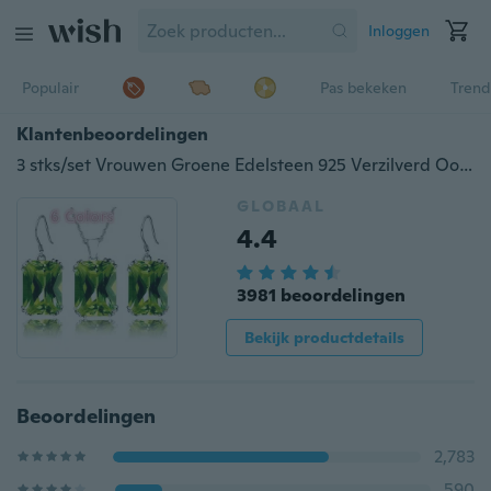
Inloggen
Populair
Pas bekeken
Trend
Klantenbeoordelingen
3 stks/set Vrouwen Groene Edelsteen 925 Verzilverd Oorbellen Hangers Ketting Sieraden Sets Gift (Keuze Kleur)
GLOBAAL
4.4
3981 beoordelingen
Bekijk productdetails
Beoordelingen
2,783
590