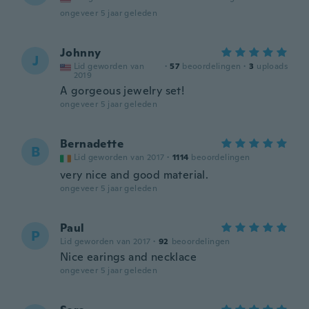
ongeveer 5 jaar geleden
Johnny
J
Lid geworden van
·
57
beoordelingen
·
3
uploads
2019
A gorgeous jewelry set!
ongeveer 5 jaar geleden
Bernadette
B
Lid geworden van 2017
·
1114
beoordelingen
very nice and good material.
ongeveer 5 jaar geleden
Paul
P
Lid geworden van 2017
·
92
beoordelingen
Nice earings and necklace
ongeveer 5 jaar geleden