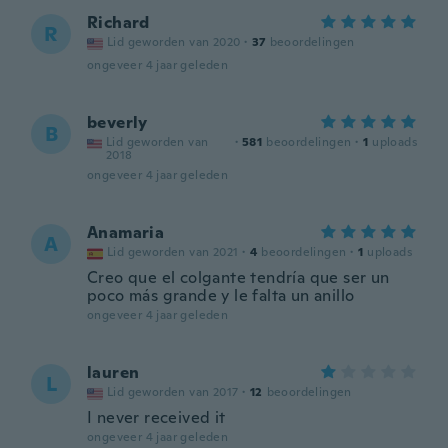
Richard
R
Lid geworden van 2020
·
37
beoordelingen
ongeveer 4 jaar geleden
beverly
B
Lid geworden van
·
581
beoordelingen
·
1
uploads
2018
ongeveer 4 jaar geleden
Anamaria
A
Lid geworden van 2021
·
4
beoordelingen
·
1
uploads
Creo que el colgante tendría que ser un
poco más grande y le falta un anillo
ongeveer 4 jaar geleden
lauren
L
Lid geworden van 2017
·
12
beoordelingen
I never received it
ongeveer 4 jaar geleden