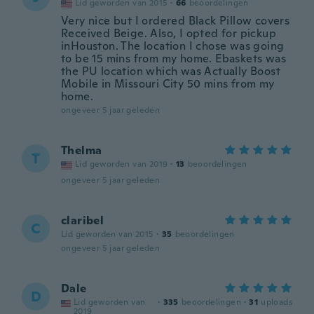
Lid geworden van 2015
·
66
beoordelingen
Very nice but I ordered Black Pillow covers
Received Beige. Also, I opted for pickup
inHouston. The location I chose was going
to be 15 mins from my home. Ebaskets was
the PU location which was Actually Boost
Mobile in Missouri City 50 mins from my
home.
ongeveer 5 jaar geleden
Thelma
T
Lid geworden van 2019
·
13
beoordelingen
ongeveer 5 jaar geleden
claribel
C
Lid geworden van 2015
·
35
beoordelingen
ongeveer 5 jaar geleden
Dale
D
Lid geworden van
·
335
beoordelingen
·
31
uploads
2019