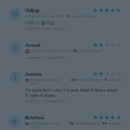
여희승
여
Lid geworden van 2020
·
5
beoordelingen
너무나 좋아요
ongeveer 5 jaar geleden
Juncal
J
Lid geworden van 2015
·
28
beoordelingen
ongeveer 5 jaar geleden
Jessica
J
Lid geworden van
·
28
beoordelingen
·
4
uploads
2015
Its cute but i don't know that it does what
it says it does
ongeveer 5 jaar geleden
Kristina
K
Lid geworden van
·
76
beoordelingen
·
54
uploads
2020