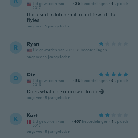
A
Lid geworden van
·
20
beoordelingen
·
4
uploads
2017
It is used in kitchen it killed few of the
flyies
ongeveer 5 jaar geleden
Ryan
R
Lid geworden van 2019
·
8
beoordelingen
ongeveer 5 jaar geleden
Oie
O
Lid geworden van
·
53
beoordelingen
·
9
uploads
2016
Does what it's supposed to do 😂
ongeveer 5 jaar geleden
Kurt
K
Lid geworden van
·
467
beoordelingen
·
1
uploads
2018
ongeveer 5 jaar geleden