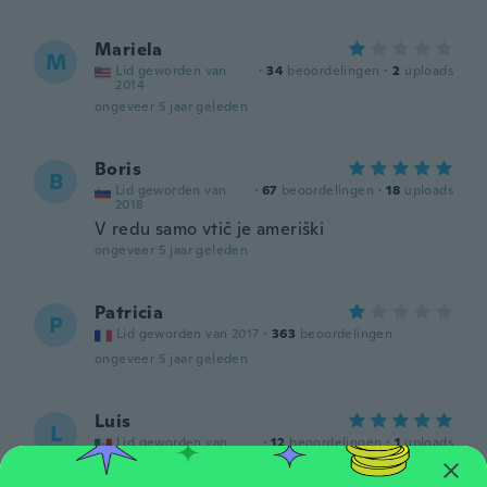
Mariela
M
Lid geworden van
·
34
beoordelingen
·
2
uploads
2014
ongeveer 5 jaar geleden
Boris
B
Lid geworden van
·
67
beoordelingen
·
18
uploads
2018
V redu samo vtič je ameriški
ongeveer 5 jaar geleden
Patricia
P
Lid geworden van 2017
·
363
beoordelingen
ongeveer 5 jaar geleden
Luis
L
Lid geworden van
·
12
beoordelingen
·
1
uploads
2012
ongeveer 5 jaar geleden