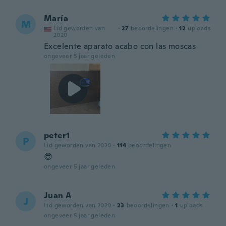
María
M
Lid geworden van
·
27
beoordelingen
·
12
uploads
2020
Excelente aparato acabo con las moscas
ongeveer 5 jaar geleden
peter1
P
Lid geworden van 2020
·
114
beoordelingen
😎
ongeveer 5 jaar geleden
Juan A
J
Lid geworden van 2020
·
23
beoordelingen
·
1
uploads
ongeveer 5 jaar geleden