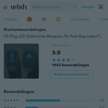
Inloggen
Populair
Pas bekeken
Trend
Klantenbeoordelingen
US Plug LED Elektrische Mosquito Fly Pest Bug Insect Trap Zapper Killer Lamp AU
GLOBAAL
3.9
1463 beoordelingen
Bekijk productdetails
Beoordelingen
736
269