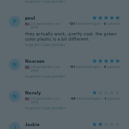
ongeveer 5 jaar geleden
paul
P
Lid geworden van
·
121
beoordelingen
·
5
uploads
2018
they actually work.. pretty cool. the green
color plastic is a bit different.
ongeveer 5 jaar geleden
Nusreen
N
Lid geworden van
·
111
beoordelingen
·
4
uploads
2014
ongeveer 5 jaar geleden
Noraly
N
Lid geworden van
·
68
beoordelingen
·
1
uploads
2019
ongeveer 5 jaar geleden
Jackie
J