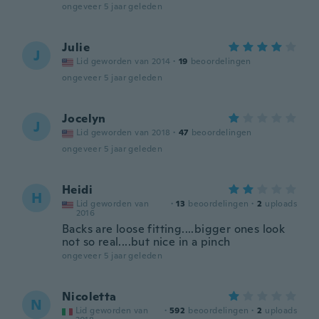
ongeveer 5 jaar geleden
Julie
J
Lid geworden van 2014
·
19
beoordelingen
ongeveer 5 jaar geleden
Jocelyn
J
Lid geworden van 2018
·
47
beoordelingen
ongeveer 5 jaar geleden
Heidi
H
Lid geworden van
·
13
beoordelingen
·
2
uploads
2016
Backs are loose fitting....bigger ones look
not so real....but nice in a pinch
ongeveer 5 jaar geleden
Nicoletta
N
Lid geworden van
·
592
beoordelingen
·
2
uploads