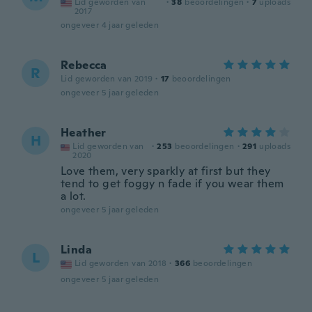
Lid geworden van
·
38
beoordelingen
·
7
uploads
2017
ongeveer 4 jaar geleden
Rebecca
R
Lid geworden van 2019
·
17
beoordelingen
ongeveer 5 jaar geleden
Heather
H
Lid geworden van
·
253
beoordelingen
·
291
uploads
2020
Love them, very sparkly at first but they
tend to get foggy n fade if you wear them
a lot.
ongeveer 5 jaar geleden
Linda
L
Lid geworden van 2018
·
366
beoordelingen
ongeveer 5 jaar geleden