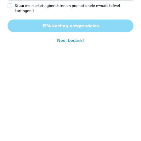
ongeveer 6 jaar geleden
Stuur me marketingberichten en promotionele e-mails (ofwel
kortingen!)
Brady
B
15% korting ontgrendelen
Lid geworden van 2016
·
11
beoordelingen
ongeveer 6 jaar geleden
Nee, bedankt
Geraldine
G
Lid geworden van 2014
·
9
beoordelingen
ongeveer 6 jaar geleden
Ilona
I
Lid geworden van 2018
·
120
beoordelingen
ongeveer 6 jaar geleden
Stéphanie
S
Lid geworden van
·
238
beoordelingen
·
59
uploads
2017
ongeveer 6 jaar geleden