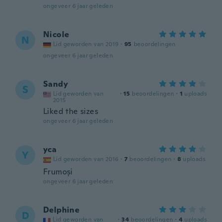
ongeveer 6 jaar geleden
Nicole
N
Lid geworden van 2019
·
95
beoordelingen
ongeveer 6 jaar geleden
Sandy
S
Lid geworden van
·
15
beoordelingen
·
1
uploads
2015
Liked the sizes
ongeveer 6 jaar geleden
yca
Y
Lid geworden van 2016
·
7
beoordelingen
·
8
uploads
Frumoși
ongeveer 6 jaar geleden
Delphine
D
Lid geworden van
·
34
beoordelingen
·
4
uploads