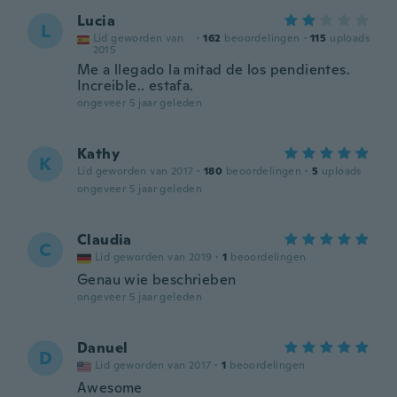
Lucia
L
Lid geworden van
·
162
beoordelingen
·
115
uploads
2015
Me a llegado la mitad de los pendientes.
Increible.. estafa.
ongeveer 5 jaar geleden
Kathy
K
Lid geworden van 2017
·
180
beoordelingen
·
5
uploads
ongeveer 5 jaar geleden
Claudia
C
Lid geworden van 2019
·
1
beoordelingen
Genau wie beschrieben
ongeveer 5 jaar geleden
Danuel
D
Lid geworden van 2017
·
1
beoordelingen
Awesome