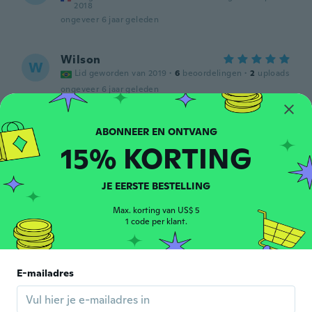
2018
ongeveer 6 jaar geleden
Wilson
W
Lid geworden van 2019
·
6
beoordelingen
·
2
uploads
ongeveer 6 jaar geleden
Patricia
P
Lid geworden van 2019
·
89
beoordelingen
15% KORTING
ongeveer 6 jaar geleden
JE EERSTE BESTELLING
Bernadette
B
Lid geworden van
Max. korting van US$ 5
·
158
beoordelingen
·
101
uploads
2017
1 code per klant.
Belle boucle d'oreille
ongeveer 6 jaar geleden
E-mailadres
Domenico
D
Lid geworden van 2018
·
4
beoordelingen