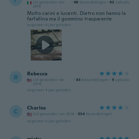
Lid geworden van
·
98
beoordelingen
·
92
uploads
2018
Molto carini e lucenti. Dietro non hanno la
farfallina ma il gommino trasparente
ongeveer 4 jaar geleden
Rebecca
R
Lid geworden van
·
83
beoordelingen
·
5
uploads
2016
ongeveer 4 jaar geleden
Charles
C
Lid geworden van 2018
·
534
beoordelingen
ongeveer 4 jaar geleden
misty