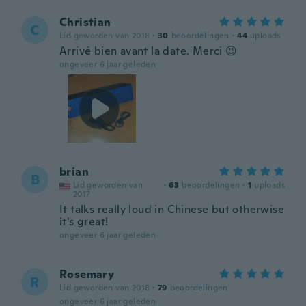
Christian
C
Lid geworden van 2018
·
30
beoordelingen
·
44
uploads
Arrivé bien avant la date. Merci 😉
ongeveer 6 jaar geleden
brian
B
Lid geworden van
·
63
beoordelingen
·
1
uploads
2017
It talks really loud in Chinese but otherwise
it's great!
ongeveer 6 jaar geleden
Rosemary
R
Lid geworden van 2018
·
79
beoordelingen
ongeveer 6 jaar geleden