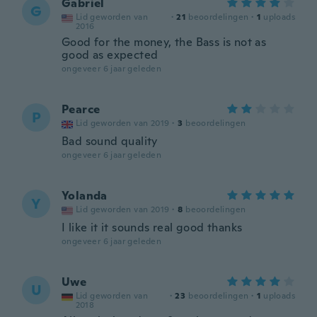
Gabriel
G
Lid geworden van
·
21
beoordelingen
·
1
uploads
2016
Good for the money, the Bass is not as
good as expected
ongeveer 6 jaar geleden
Pearce
P
Lid geworden van 2019
·
3
beoordelingen
Bad sound quality
ongeveer 6 jaar geleden
Yolanda
Y
Lid geworden van 2019
·
8
beoordelingen
I like it it sounds real good thanks
ongeveer 6 jaar geleden
Uwe
U
Lid geworden van
·
23
beoordelingen
·
1
uploads
2018