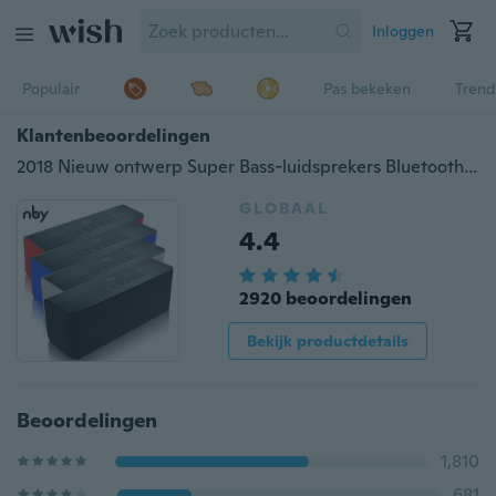
Inloggen
Populair
Pas bekeken
Trend
Klantenbeoordelingen
2018 Nieuw ontwerp Super Bass-luidsprekers Bluetooth-luidspreker met FM-radio Ondersteuning Handsfree bellen
GLOBAAL
4.4
2920 beoordelingen
Bekijk productdetails
Beoordelingen
1,810
681