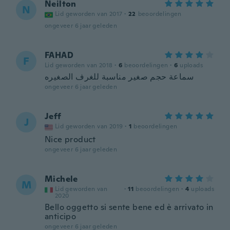
Neilton
N
Lid geworden van 2017
·
22
beoordelingen
ongeveer 6 jaar geleden
FAHAD
F
Lid geworden van 2018
·
6
beoordelingen
·
6
uploads
سماعة حجم صغير مناسبة للغرف الصغيره
ongeveer 6 jaar geleden
Jeff
J
Lid geworden van 2019
·
1
beoordelingen
Nice product
ongeveer 6 jaar geleden
Michele
M
Lid geworden van
·
11
beoordelingen
·
4
uploads
2020
Bello oggetto si sente bene ed è arrivato in
anticipo
ongeveer 6 jaar geleden