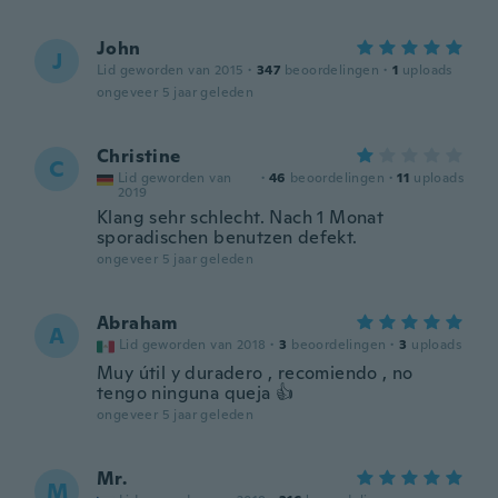
John
J
Lid geworden van 2015
·
347
beoordelingen
·
1
uploads
ongeveer 5 jaar geleden
Christine
C
Lid geworden van
·
46
beoordelingen
·
11
uploads
2019
Klang sehr schlecht. Nach 1 Monat
sporadischen benutzen defekt.
ongeveer 5 jaar geleden
Abraham
A
Lid geworden van 2018
·
3
beoordelingen
·
3
uploads
Muy útil y duradero , recomiendo , no
tengo ninguna queja 👍
ongeveer 5 jaar geleden
Mr.
M