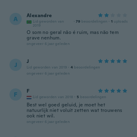
Alexandre
A
Lid geworden van
·
79
beoordelingen
·
1
uploads
2019
O som no geral não é ruim, mas não tem
grave nenhum.
ongeveer 6 jaar geleden
J
J
Lid geworden van 2019
·
4
beoordelingen
ongeveer 6 jaar geleden
F
F
Lid geworden van 2018
·
5
beoordelingen
Best wel goed geluid, je moet het
natuurlijk niet voluit zetten wat trouwens
ook niet wil.
ongeveer 6 jaar geleden