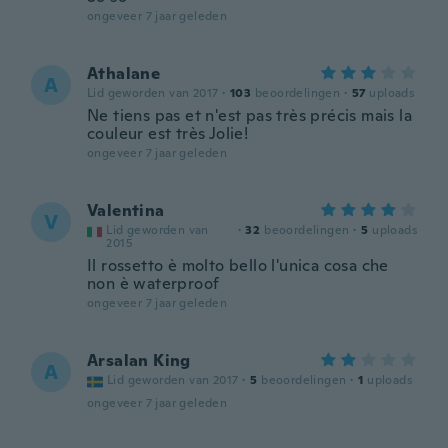
ongeveer 7 jaar geleden
Athalane
A
Lid geworden van 2017
·
103
beoordelingen
·
57
uploads
Ne tiens pas et n'est pas très précis mais la
couleur est très Jolie!
ongeveer 7 jaar geleden
Valentina
V
Lid geworden van
·
32
beoordelingen
·
5
uploads
2015
Il rossetto è molto bello l'unica cosa che
non è waterproof
ongeveer 7 jaar geleden
Arsalan King
A
Lid geworden van 2017
·
5
beoordelingen
·
1
uploads
ongeveer 7 jaar geleden