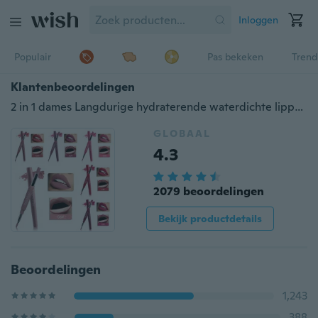
Inloggen
Populair
Pas bekeken
Trend
Klantenbeoordelingen
2 in 1 dames Langdurige hydraterende waterdichte lippenstiften Lip Liner Pen
GLOBAAL
4.3
2079 beoordelingen
Bekijk productdetails
Beoordelingen
1,243
388