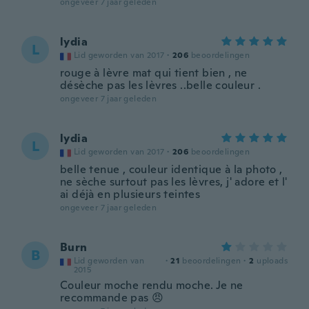
ongeveer 7 jaar geleden
lydia
L
Lid geworden van 2017
·
206
beoordelingen
rouge à lèvre mat qui tient bien , ne
désèche pas les lèvres ..belle couleur .
ongeveer 7 jaar geleden
lydia
L
Lid geworden van 2017
·
206
beoordelingen
belle tenue , couleur identique à la photo ,
ne sèche surtout pas les lèvres, j' adore et l'
ai déjà en plusieurs teintes
ongeveer 7 jaar geleden
Burn
B
Lid geworden van
·
21
beoordelingen
·
2
uploads
2015
Couleur moche rendu moche. Je ne
recommande pas 😠