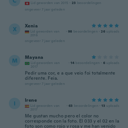
C
Lid geworden van 2015
·
23
beoordelingen
ongeveer 7 jaar geleden
Xenia
X
Lid geworden van
·
98
beoordelingen
·
26
uploads
2016
ongeveer 7 jaar geleden
Mayana
M
Lid geworden van
·
14
beoordelingen
·
6
uploads
2017
Pedir uma cor, e a que veio foi totalmente
diferente. Feia.
ongeveer 7 jaar geleden
Irene
I
Lid geworden van
·
63
beoordelingen
·
13
uploads
2017
Me gustan mucho pero el color no
corresponde con la foto. El 033 y el 02 en la
foto son como rojo y rosa y me han venido