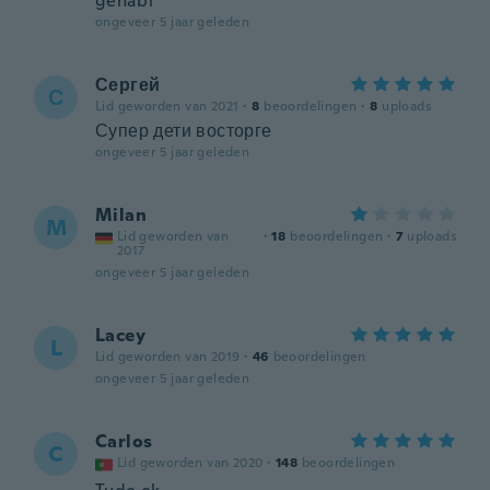
gehabt
ongeveer 5 jaar geleden
Сергей
С
Lid geworden van 2021
·
8
beoordelingen
·
8
uploads
Супер дети восторге
ongeveer 5 jaar geleden
Milan
M
Lid geworden van
·
18
beoordelingen
·
7
uploads
2017
ongeveer 5 jaar geleden
Lacey
L
Lid geworden van 2019
·
46
beoordelingen
ongeveer 5 jaar geleden
Carlos
C
Lid geworden van 2020
·
148
beoordelingen