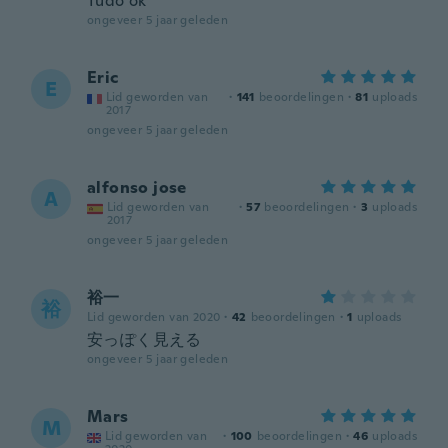
Tudo ok
ongeveer 5 jaar geleden
Eric
E
Lid geworden van
·
141
beoordelingen
·
81
uploads
2017
ongeveer 5 jaar geleden
alfonso jose
A
Lid geworden van
·
57
beoordelingen
·
3
uploads
2017
ongeveer 5 jaar geleden
裕一
裕
Lid geworden van 2020
·
42
beoordelingen
·
1
uploads
安っぽく見える
ongeveer 5 jaar geleden
Mars
M
Lid geworden van
·
100
beoordelingen
·
46
uploads