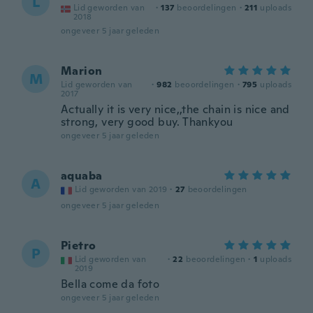
L
Lid geworden van
·
137
beoordelingen
·
211
uploads
2018
ongeveer 5 jaar geleden
Marion
M
Lid geworden van
·
982
beoordelingen
·
795
uploads
2017
Actually it is very nice,,the chain is nice and
strong, very good buy. Thankyou
ongeveer 5 jaar geleden
aquaba
A
Lid geworden van 2019
·
27
beoordelingen
ongeveer 5 jaar geleden
Pietro
P
Lid geworden van
·
22
beoordelingen
·
1
uploads
2019
Bella come da foto
ongeveer 5 jaar geleden