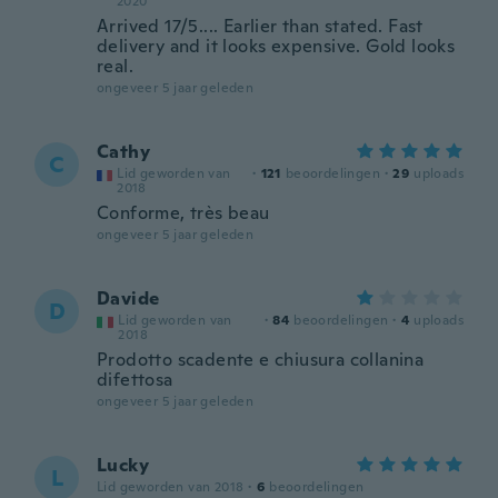
2020
Arrived 17/5.... Earlier than stated. Fast
delivery and it looks expensive. Gold looks
real.
ongeveer 5 jaar geleden
Cathy
C
Lid geworden van
·
121
beoordelingen
·
29
uploads
2018
Conforme, très beau
ongeveer 5 jaar geleden
Davide
D
Lid geworden van
·
84
beoordelingen
·
4
uploads
2018
Prodotto scadente e chiusura collanina
difettosa
ongeveer 5 jaar geleden
Lucky
L
Lid geworden van 2018
·
6
beoordelingen