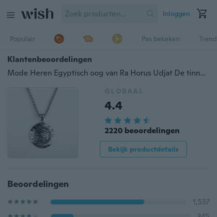
Inloggen
Populair
Pas bekeken
Trend
Klantenbeoordelingen
Mode Heren Egyptisch oog van Ra Horus Udjat De tinnen hangende ketting met alziend oog
GLOBAAL
4.4
2220 beoordelingen
Bekijk productdetails
Beoordelingen
1,537
345