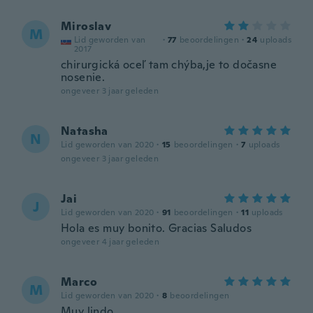
Miroslav
M
Lid geworden van
·
77
beoordelingen
·
24
uploads
2017
chirurgická oceľ tam chýba,je to dočasne
nosenie.
ongeveer 3 jaar geleden
Natasha
N
Lid geworden van 2020
·
15
beoordelingen
·
7
uploads
ongeveer 3 jaar geleden
Jai
J
Lid geworden van 2020
·
91
beoordelingen
·
11
uploads
Hola es muy bonito. Gracias Saludos
ongeveer 4 jaar geleden
Marco
M
Lid geworden van 2020
·
8
beoordelingen
Muy lindo