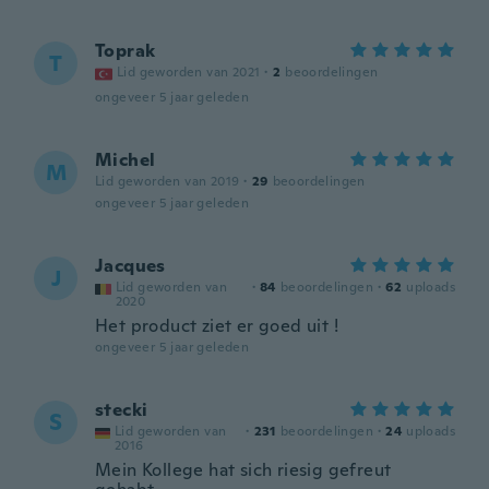
Toprak
T
Lid geworden van 2021
·
2
beoordelingen
ongeveer 5 jaar geleden
Michel
M
Lid geworden van 2019
·
29
beoordelingen
ongeveer 5 jaar geleden
Jacques
J
Lid geworden van
·
84
beoordelingen
·
62
uploads
2020
Het product ziet er goed uit !
ongeveer 5 jaar geleden
stecki
S
Lid geworden van
·
231
beoordelingen
·
24
uploads
2016
Mein Kollege hat sich riesig gefreut