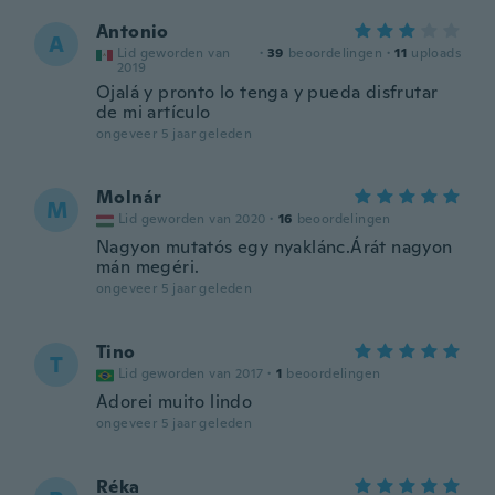
Antonio
A
Lid geworden van
·
39
beoordelingen
·
11
uploads
2019
Ojalá y pronto lo tenga y pueda disfrutar
de mi artículo
ongeveer 5 jaar geleden
Molnár
M
Lid geworden van 2020
·
16
beoordelingen
Nagyon mutatós egy nyaklánc.Árát nagyon
mán megéri.
ongeveer 5 jaar geleden
Tino
T
Lid geworden van 2017
·
1
beoordelingen
Adorei muito lindo
ongeveer 5 jaar geleden
Réka