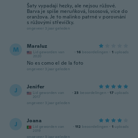
Šaty vypadají hezky, ale nejsou růžové.
Barva je spíše meruňková, lososová, více do
oranžova. Je to malinko patrné v porovnání
s růžovými střevíčky.
ongeveer 3 jaar geleden
Maraluz
M
Lid geworden van
·
16
beoordelingen
·
1
uploads
2020
No es como el de la foto
ongeveer 3 jaar geleden
Jenifer
J
Lid geworden van
·
23
beoordelingen
·
17
uploads
2017
ongeveer 3 jaar geleden
Joana
J
Lid geworden van
·
112
beoordelingen
·
1
uploads
2019
ongeveer 3 jaar geleden