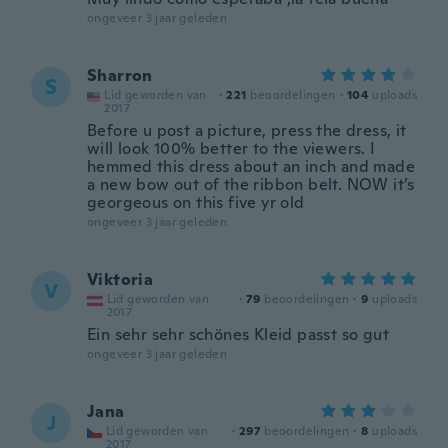
ongeveer 3 jaar geleden
Sharron
S
Lid geworden van
·
221
beoordelingen
·
104
uploads
2017
Before u post a picture, press the dress, it
will look 100% better to the viewers. I
hemmed this dress about an inch and made
a new bow out of the ribbon belt. NOW it’s
georgeous on this five yr old
ongeveer 3 jaar geleden
Viktoria
V
Lid geworden van
·
79
beoordelingen
·
9
uploads
2017
Ein sehr sehr schönes Kleid passt so gut
ongeveer 3 jaar geleden
Jana
J
Lid geworden van
·
297
beoordelingen
·
8
uploads
2017