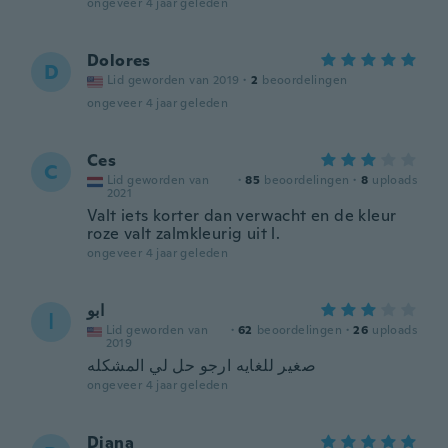
ongeveer 4 jaar geleden
Dolores
D
Lid geworden van 2019
·
2
beoordelingen
ongeveer 4 jaar geleden
Ces
C
Lid geworden van
·
85
beoordelingen
·
8
uploads
2021
Valt iets korter dan verwacht en de kleur
roze valt zalmkleurig uit l.
ongeveer 4 jaar geleden
ابو
ا
Lid geworden van
·
62
beoordelingen
·
26
uploads
2019
صغير للغايه ارجو حل لي المشكله
ongeveer 4 jaar geleden
Diana