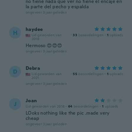
no tiene nada que ver no tiene el encaje en
la parte del pecho y espalda
ongeveer 3 jaar geleden
haydee
H
Lid geworden van
·
33
beoordelingen
·
1
uploads
2018
Hermoso 😍😍😍
ongeveer 3 jaar geleden
Debra
D
Lid geworden van
·
55
beoordelingen
·
1
uploads
2021
ongeveer 3 jaar geleden
Joan
J
Lid geworden van 2016
·
64
beoordelingen
·
1
uploads
LOoks nothing like the pic .made very
cheap
ongeveer 3 jaar geleden