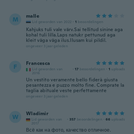
malle
M
Lid geworden van 2022
·
1
beoordelingen
Kahjuks tuli vale värv.Sai tellitud sinine aga
kohal tuli lilla.Laps natukr pettunud aga
kleit väga väga ilus.Ilusam kui pildil.
ongeveer 3 jaar geleden
Francesca
F
Lid geworden van
·
17
beoordelingen
·
1
uploads
2016
Un vestito veramente bello fiderà giusta
pesantezza e puzzo molto fine. Comprate la
taglia abituale veste perfettamente
ongeveer 3 jaar geleden
Wladimir
W
Lid geworden van
·
357
beoordelingen
·
66
uploads
2017
Всё как на фото, качество отличное.