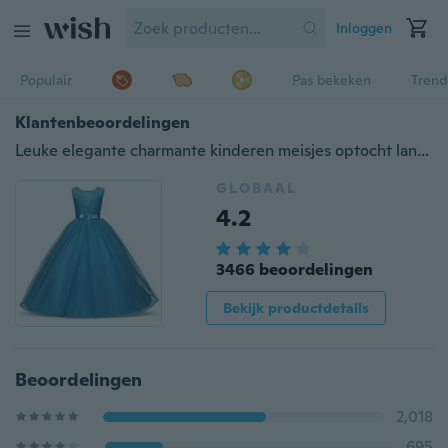
Inloggen
Populair
Pas bekeken
Trend
Klantenbeoordelingen
Leuke elegante charmante kinderen meisjes optocht lange jurk baby meisje partij bruiloft formele bruidsmeisje prinses Lace verjaardag jurken 4-14 jaar
GLOBAAL
4.2
3466 beoordelingen
Bekijk productdetails
Beoordelingen
2,018
695