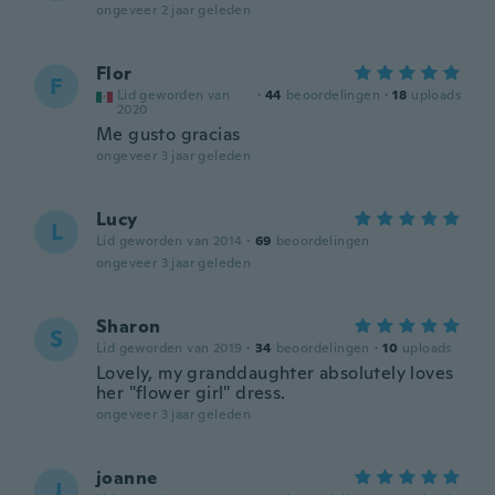
ongeveer 2 jaar geleden
Flor
F
Lid geworden van
·
44
beoordelingen
·
18
uploads
2020
Me gusto gracias
ongeveer 3 jaar geleden
Lucy
L
Lid geworden van 2014
·
69
beoordelingen
ongeveer 3 jaar geleden
Sharon
S
Lid geworden van 2019
·
34
beoordelingen
·
10
uploads
Lovely, my granddaughter absolutely loves
her "flower girl" dress.
ongeveer 3 jaar geleden
joanne
J