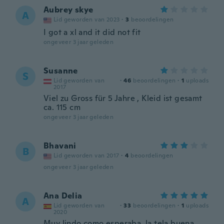
Aubrey skye
A
Lid geworden van 2023
·
3
beoordelingen
I got a xl and it did not fit
ongeveer 3 jaar geleden
Susanne
S
Lid geworden van
·
46
beoordelingen
·
1
uploads
2017
Viel zu Gross für 5 Jahre , Kleid ist gesamt
ca. 115 cm
ongeveer 3 jaar geleden
Bhavani
B
Lid geworden van 2017
·
4
beoordelingen
ongeveer 3 jaar geleden
Ana Delia
A
Lid geworden van
·
33
beoordelingen
·
1
uploads
2020
Muy lindo como esperaba ,la tela buena