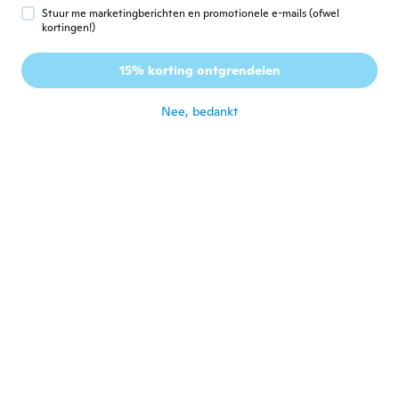
ongeveer 4 jaar geleden
Stuur me marketingberichten en promotionele e-mails (ofwel
kortingen!)
Paqui
P
15% korting ontgrendelen
Lid geworden van 2017
·
16
beoordelingen
ongeveer 4 jaar geleden
Nee, bedankt
Sylvie
S
Lid geworden van
·
23
beoordelingen
·
2
uploads
2019
ongeveer 4 jaar geleden
Iryna
I
Lid geworden van 2020
·
9
beoordelingen
·
1
uploads
Zamiast niebieskiego dostałam szare
ongeveer 4 jaar geleden
Estela
E
Lid geworden van
·
10
beoordelingen
·
1
uploads
2018