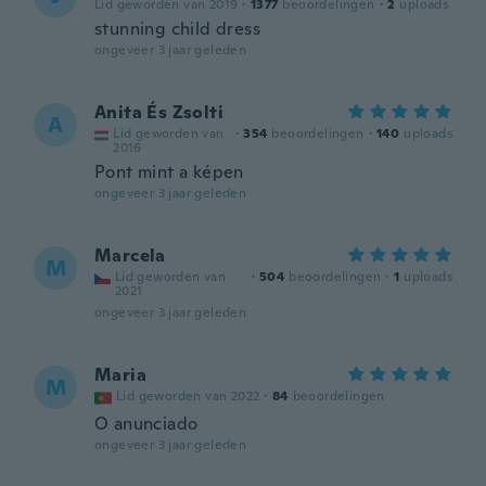
Lid geworden van 2019
·
1377
beoordelingen
·
2
uploads
stunning child dress
ongeveer 3 jaar geleden
Anita És Zsolti
A
Lid geworden van
·
354
beoordelingen
·
140
uploads
2016
Pont mint a képen
ongeveer 3 jaar geleden
Marcela
M
Lid geworden van
·
504
beoordelingen
·
1
uploads
2021
ongeveer 3 jaar geleden
Maria
M
Lid geworden van 2022
·
84
beoordelingen
O anunciado
ongeveer 3 jaar geleden