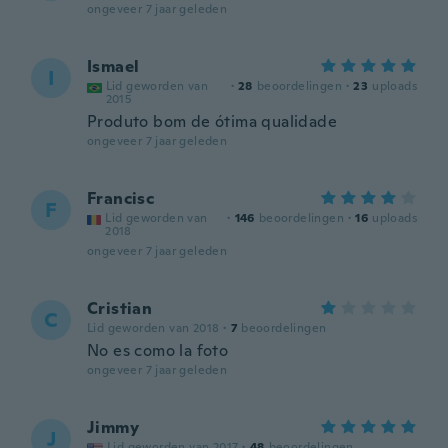
ongeveer 7 jaar geleden
Ismael
I
Lid geworden van
·
28
beoordelingen
·
23
uploads
2015
Produto bom de ótima qualidade
ongeveer 7 jaar geleden
Francisc
F
Lid geworden van
·
146
beoordelingen
·
16
uploads
2018
ongeveer 7 jaar geleden
Cristian
C
Lid geworden van 2018
·
7
beoordelingen
No es como la foto
ongeveer 7 jaar geleden
Jimmy
J
Lid geworden van 2017
·
48
beoordelingen