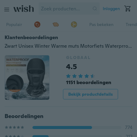
Inloggen
Populair
Pas bekeken
Trend
Klantenbeoordelingen
Zwart Unisex Winter Warme muts Motorfiets Waterprrof Winddicht Gezichtsmasker Hoed Nekhelm Mutsen Heren Dames Sport Fiets Thermische Fleece Bivakmuts Hoed
GLOBAAL
4.5
1151 beoordelingen
Bekijk productdetails
Beoordelingen
774
212