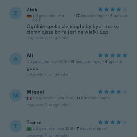
Zbik
Z
Lid geworden van
·
17
beoordelingen
·
4
uploads
2018
Ogólnie spoko ale mogła by być troszkę
ciemniejsze bo ta jest na wielki Łep
ongeveer 7 jaar geleden
Ali
A
Lid geworden van 2018
·
41
beoordelingen
·
6
uploads
good
ongeveer 7 jaar geleden
Miguel
M
Lid geworden van 2018
·
127
beoordelingen
ongeveer 7 jaar geleden
Tierre
T
Lid geworden van 2016
·
7
beoordelingen
ongeveer 7 jaar geleden