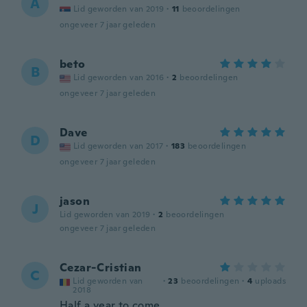
A
Lid geworden van 2019
·
11
beoordelingen
ongeveer 7 jaar geleden
beto
B
Lid geworden van 2016
·
2
beoordelingen
ongeveer 7 jaar geleden
Dave
D
Lid geworden van 2017
·
183
beoordelingen
ongeveer 7 jaar geleden
jason
J
Lid geworden van 2019
·
2
beoordelingen
ongeveer 7 jaar geleden
Cezar-Cristian
C
Lid geworden van
·
23
beoordelingen
·
4
uploads
2018
Half a year to come ....