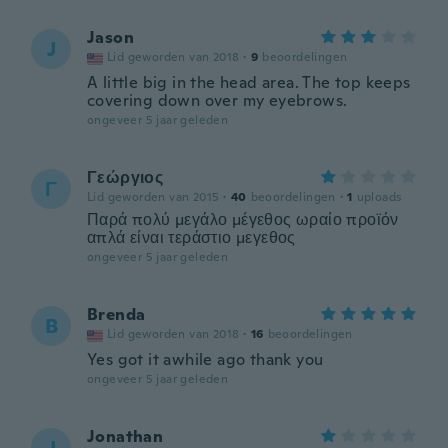
Jason
J
Lid geworden van 2018
·
9
beoordelingen
A little big in the head area. The top keeps
covering down over my eyebrows.
ongeveer 5 jaar geleden
Γεώργιος
Γ
Lid geworden van 2015
·
40
beoordelingen
·
1
uploads
Παρά πολύ μεγάλο μέγεθος ωραίο προϊόν
απλά είναι τεράστιο μεγεθος
ongeveer 5 jaar geleden
Brenda
B
Lid geworden van 2018
·
16
beoordelingen
Yes got it awhile ago thank you
ongeveer 5 jaar geleden
Jonathan