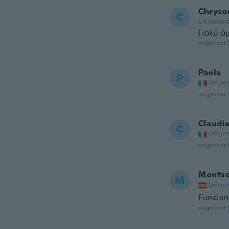
Chryso
C
Lid gewor
Πολύ όμ
ongeveer 
Paola
P
Lid ge
ongeveer 
Claudi
C
Lid ge
ongeveer 
Monts
M
Lid ge
Funcion
ongeveer 