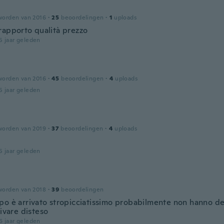
worden van 2016
·
25
beoordelingen
·
1
uploads
rapporto qualità prezzo
5 jaar geleden
worden van 2016
·
45
beoordelingen
·
4
uploads
5 jaar geleden
worden van 2019
·
37
beoordelingen
·
4
uploads
5 jaar geleden
worden van 2018
·
39
beoordelingen
po è arrivato stropicciatissimo probabilmente non hanno de
rivare disteso
6 jaar geleden