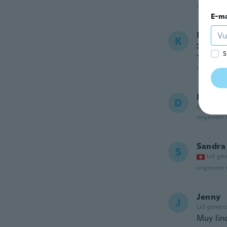
ongeveer 
E-ma
Kata
K
Lid ge
S
Tökélet
ongeveer 
Daaud
D
Lid gewor
ongeveer 
Sandra
S
Lid ge
ongeveer 
Jenny
J
Lid gewor
Muy lin