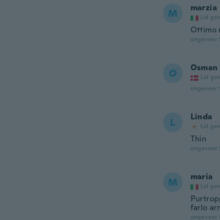
marzia
M
Lid ge
Ottimo 
ongeveer 
Osman
O
Lid ge
ongeveer 
Linda
L
Lid ge
Thin
ongeveer 
maria
M
Lid ge
Purtrop
farlo ar
ongeveer 