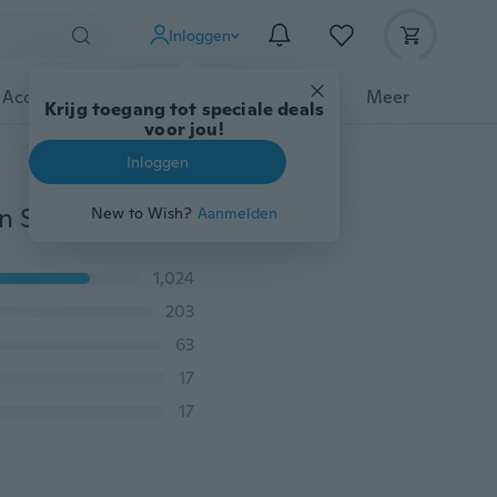
Inloggen
 Accessoires
Gadgets
Gereedschap
Meer
Krijg toegang tot speciale deals
voor jou!
Inloggen
DIY Craft Gelaagdheid Stencils Voor Muren Schilderen Scrapbooking Stempelen Stempel Album Decoratieve Embossing Papieren Kaart Bloem Sjabloon
New to Wish?
Aanmelden
1,024
203
63
17
17