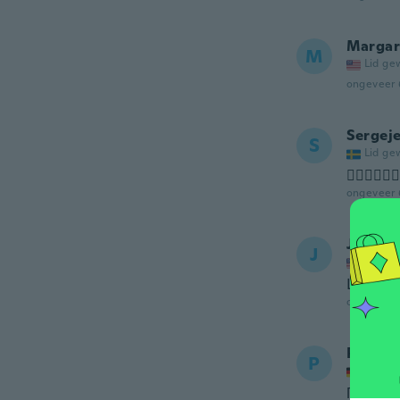
Margar
M
Lid ge
ongeveer 
Sergej
S
Lid ge
👍🏼👍🏼👍
ongeveer 
Jawnja
J
Lid ge
Love t
ongeveer 
Persa
P
Lid ge
Περίμεν