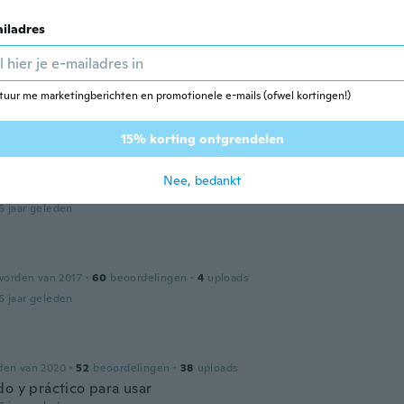
6 jaar geleden
iladres
worden van 2018
·
5
beoordelingen
·
5
uploads
tuur me marketingberichten en promotionele e-mails (ofwel kortingen!)
es a mérete.
6 jaar geleden
15% korting ontgrendelen
Nee, bedankt
den van 2015
·
16
beoordelingen
6 jaar geleden
worden van 2017
·
60
beoordelingen
·
4
uploads
6 jaar geleden
den van 2020
·
52
beoordelingen
·
38
uploads
do y práctico para usar