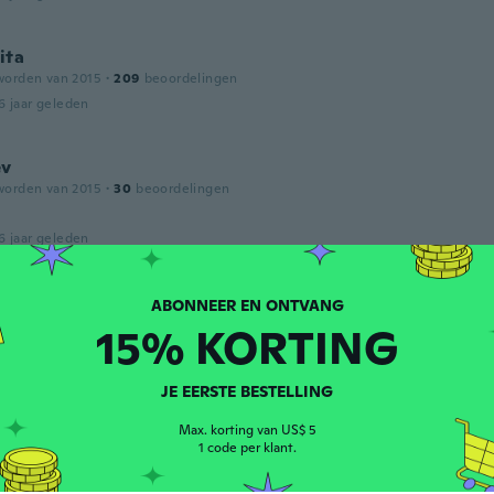
ita
worden van 2015
·
209
beoordelingen
6 jaar geleden
ev
worden van 2015
·
30
beoordelingen

6 jaar geleden
wn
worden van 2017
·
12
beoordelingen
·
2
uploads
15% KORTING
hem
6 jaar geleden
JE EERSTE BESTELLING
Max. korting van US$ 5
1 code per klant.
worden van 2016
·
2
beoordelingen
α 3 μήνες μέχρι να έρθει. Αργεί πάρα πολύ