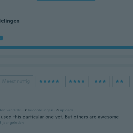
elingen
Meest nuttig
den van 2016
·
7
beoordelingen
·
6
uploads
 used this particular one yet. But others are awesome
5 jaar geleden