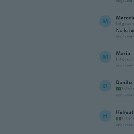
ongeveer 
Marcel
M
Lid gewor
No lo h
ongeveer 
Maria
M
Lid gewor
ongeveer 
Danilo
D
Lid ge
ongeveer 
Helmut
H
Lid ge
ongeveer 