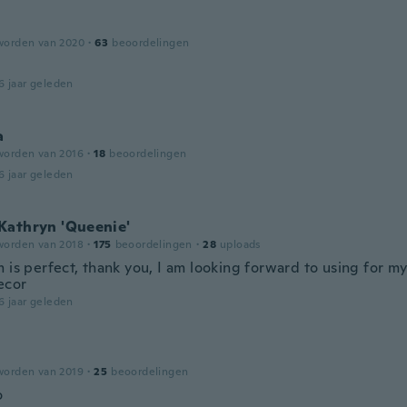
worden van 2020
·
63
beoordelingen
6 jaar geleden
a
worden van 2016
·
18
beoordelingen
6 jaar geleden
Kathryn 'Queenie'
worden van 2018
·
175
beoordelingen
·
28
uploads
 is perfect, thank you, I am looking forward to using for m
ecor
6 jaar geleden
worden van 2019
·
25
beoordelingen
o