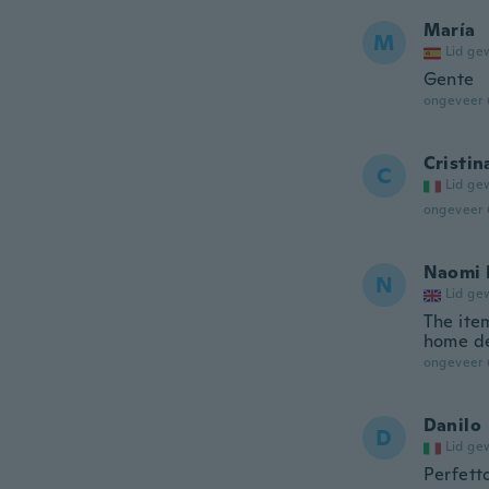
María
M
Lid ge
Gente
ongeveer 
Cristin
C
Lid ge
ongeveer 
Naomi 
N
Lid ge
The item
home d
ongeveer 
Danilo
D
Lid ge
Perfett