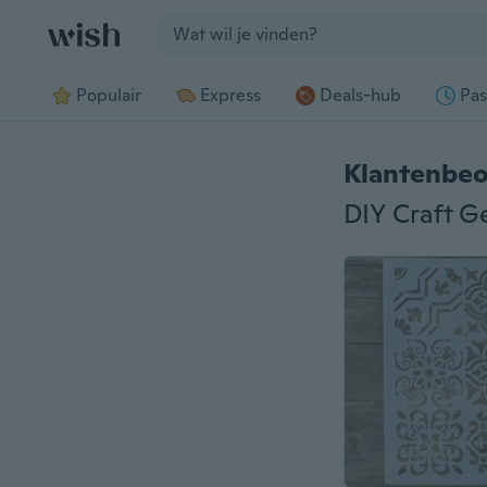
Jump to section
Populair
Express
Deals-hub
Pas
Klantenbeo