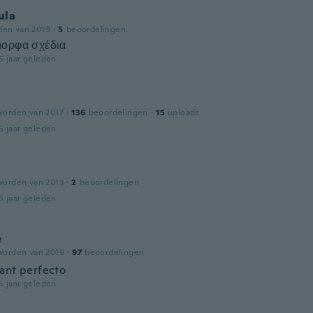
ula
den van 2019
·
5
beoordelingen
ορφα σχέδια
5 jaar geleden
worden van 2017
·
136
beoordelingen
·
15
uploads
5 jaar geleden
a
worden van 2013
·
2
beoordelingen
5 jaar geleden
e
worden van 2019
·
97
beoordelingen
ant perfecto
5 jaar geleden