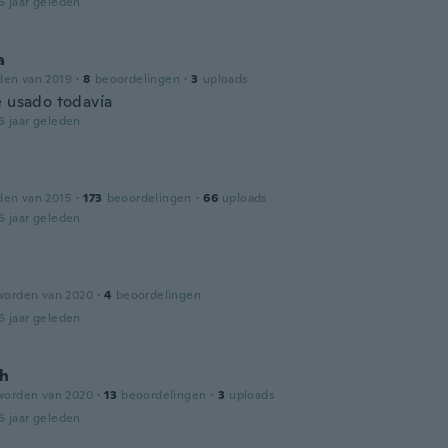
6 jaar geleden
a
den van 2019
·
8
beoordelingen
·
3
uploads
e usado todavía
6 jaar geleden
den van 2015
·
173
beoordelingen
·
66
uploads
6 jaar geleden
worden van 2020
·
4
beoordelingen
6 jaar geleden
h
worden van 2020
·
13
beoordelingen
·
3
uploads
6 jaar geleden