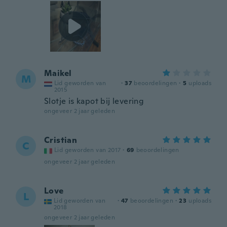
Maikel
M
Lid geworden van
·
37
beoordelingen
·
5
uploads
2015
Slotje is kapot bij levering
ongeveer 2 jaar geleden
Cristian
C
Lid geworden van 2017
·
69
beoordelingen
ongeveer 2 jaar geleden
Love
L
Lid geworden van
·
47
beoordelingen
·
23
uploads
2018
ongeveer 2 jaar geleden