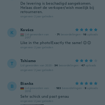
De levering is beschadigd aangekomen.
Helaas doet de verkoper/wish moeilijk bij
retourneren.
ongeveer 2 jaar geleden
Kovács
K
Lid geworden van
·
71
beoordelingen
·
16
uploads
2017
Like in the photo!Exactly the same! 😊😊
ongeveer 2 jaar geleden
Tshiamo
T
Lid geworden van 2020
·
34
beoordelingen
·
47
uploads
ongeveer 2 jaar geleden
Bianka
B
Lid geworden van
·
183
beoordelingen
·
9
uploads
2018
Sehr schick und past genau
ongeveer 2 jaar geleden