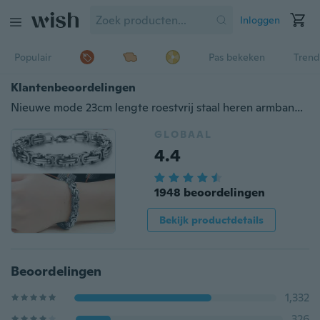
Inloggen
Populair
Pas bekeken
Trend
Klantenbeoordelingen
Nieuwe mode 23cm lengte roestvrij staal heren armband titanium armbanden breed 8mm
GLOBAAL
4.4
1948 beoordelingen
Bekijk productdetails
Beoordelingen
1,332
326