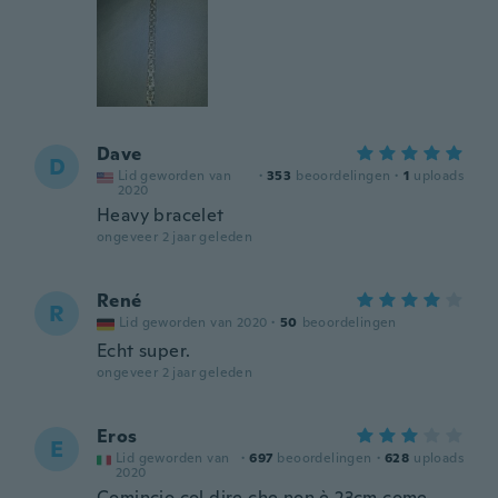
Dave
D
Lid geworden van
·
353
beoordelingen
·
1
uploads
2020
Heavy bracelet
ongeveer 2 jaar geleden
René
R
Lid geworden van 2020
·
50
beoordelingen
Echt super.
ongeveer 2 jaar geleden
Eros
E
Lid geworden van
·
697
beoordelingen
·
628
uploads
2020
Comincio col dire che non è 23cm come