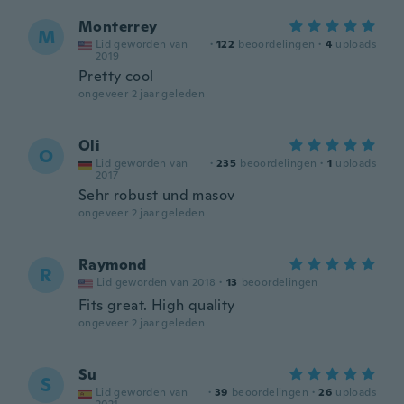
Monterrey
M
Lid geworden van
·
122
beoordelingen
·
4
uploads
2019
Pretty cool
ongeveer 2 jaar geleden
Oli
O
Lid geworden van
·
235
beoordelingen
·
1
uploads
2017
Sehr robust und masov
ongeveer 2 jaar geleden
Raymond
R
Lid geworden van 2018
·
13
beoordelingen
Fits great. High quality
ongeveer 2 jaar geleden
Su
S
Lid geworden van
·
39
beoordelingen
·
26
uploads