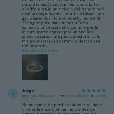
descritto ma 22 cm,e anche se è solo 1 cm
di differenza,in un articolo del genere può
risultare significativa. Infatti se fosse stato
23cm sarei riuscito a chiuderlo,mentre di
22cm,per poco ma non basta.Tutto
sommato un braccialetto carino e per le
misure scarse aggiungerò un anellino
anche se sarei stato più soddisfatto se le
misure avessero rispettato la descrizione
del prodotto.
ongeveer 2 jaar geleden
Jorge
J
Lid geworden van
·
44
beoordelingen
·
18
uploads
2016
No me canso de perdir está pulsera, hace
un mes la encargue me llegó antes de
tiempo pero tuve un percance y se me