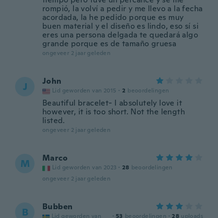
rompió, la volví a pedir y me llevo a la fecha
acordada, la he pedido porque es muy
buen material y el diseño es lindo, eso sí si
eres una persona delgada te quedará algo
grande porque es de tamaño gruesa
ongeveer 2 jaar geleden
John
J
Lid geworden van 2015
·
2
beoordelingen
Beautiful bracelet- I absolutely love it
however, it is too short. Not the length
listed.
ongeveer 2 jaar geleden
Marco
M
Lid geworden van 2023
·
28
beoordelingen
ongeveer 2 jaar geleden
Bubben
B
Lid geworden van
·
53
beoordelingen
·
28
uploads