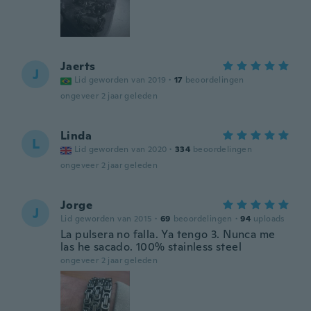
Jaerts
J
Lid geworden van 2019
·
17
beoordelingen
ongeveer 2 jaar geleden
Linda
L
Lid geworden van 2020
·
334
beoordelingen
ongeveer 2 jaar geleden
Jorge
J
Lid geworden van 2015
·
69
beoordelingen
·
94
uploads
La pulsera no falla. Ya tengo 3. Nunca me
las he sacado. 100% stainless steel
ongeveer 2 jaar geleden