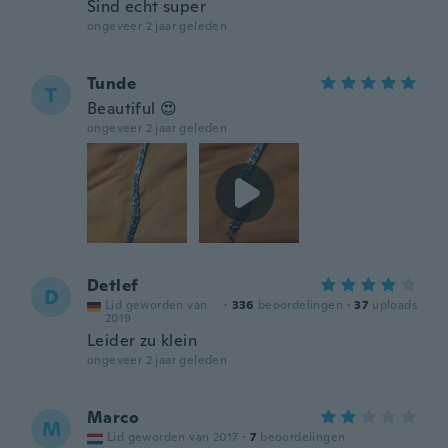
Sind echt super
ongeveer 2 jaar geleden
Tunde
T
Beautiful 😍
ongeveer 2 jaar geleden
Detlef
D
Lid geworden van
·
336
beoordelingen
·
37
uploads
2019
Leider zu klein
ongeveer 2 jaar geleden
Marco
M
Lid geworden van 2017
·
7
beoordelingen