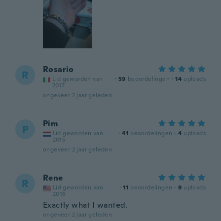
Rosario
R
Lid geworden van
·
59
beoordelingen
·
14
uploads
2017
ongeveer 2 jaar geleden
Pim
P
Lid geworden van
·
41
beoordelingen
·
4
uploads
2015
ongeveer 2 jaar geleden
Rene
R
Lid geworden van
·
11
beoordelingen
·
9
uploads
2016
Exactly what I wanted.
ongeveer 2 jaar geleden