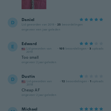
Daniel
D
Lid geworden van 2019
·
25
beoordelingen
ongeveer een jaar geleden
Edward
E
Lid geworden van
·
105
beoordelingen
·
3
uploads
2019
Too small
ongeveer 2 jaar geleden
Dustin
D
Lid geworden van
·
12
beoordelingen
·
1
uploads
2018
Cheap AF
ongeveer 2 jaar geleden
Michael