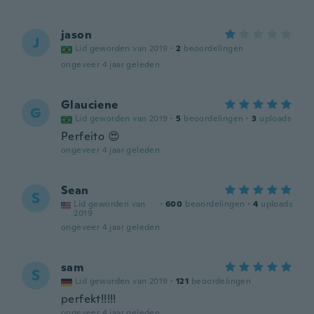
jason
J
Lid geworden van 2019
·
2
beoordelingen
ongeveer 4 jaar geleden
Glauciene
G
Lid geworden van 2019
·
5
beoordelingen
·
3
uploads
Perfeito 😍
ongeveer 4 jaar geleden
Sean
S
Lid geworden van
·
600
beoordelingen
·
4
uploads
2019
ongeveer 4 jaar geleden
sam
S
Lid geworden van 2019
·
121
beoordelingen
perfekt!!!!!
ongeveer 4 jaar geleden