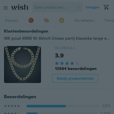
Inloggen
Populair
Pas bekeken
Trend
Klantenbeoordelingen
18K goud 4MM 16-30inch Unisex partij klassieke lange eenvoudige Snake Chain Link Chain Jewerly Figaro ketting armband set
GLOBAAL
3.9
13984 beoordelingen
Bekijk productdetails
Beoordelingen
7,511
2,203