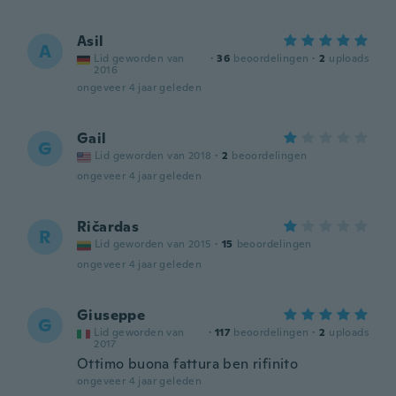
Asil
A
Lid geworden van
·
36
beoordelingen
·
2
uploads
2016
ongeveer 4 jaar geleden
Gail
G
Lid geworden van 2018
·
2
beoordelingen
ongeveer 4 jaar geleden
Ričardas
R
Lid geworden van 2015
·
15
beoordelingen
ongeveer 4 jaar geleden
Giuseppe
G
Lid geworden van
·
117
beoordelingen
·
2
uploads
2017
Ottimo buona fattura ben rifinito
ongeveer 4 jaar geleden