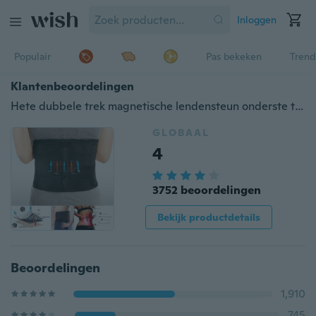
Inloggen
Populair
Pas bekeken
Trend
Klantenbeoordelingen
Hete dubbele trek magnetische lendensteun onderste taille rugsteun brace pijnhulpriem
GLOBAAL
4
3752 beoordelingen
Bekijk productdetails
Beoordelingen
1,910
745