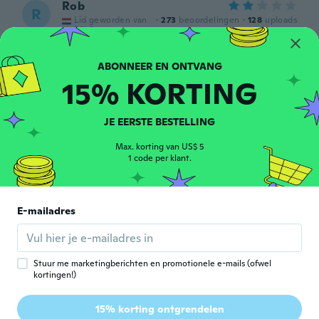
Rob
R
Lid geworden van
·
273
beoordelingen
·
128
uploads
2016
Er staan geen maten op ik heb notabene
voor bijna €80 aan braces besteld alle
geen maat moet ik de allemaal passen 😬
15% KORTING
ongeveer 4 jaar geleden
JE EERSTE BESTELLING
Max. korting van US$ 5
1 code per klant.
Sky
S
E-mailadres
Lid geworden van
·
56
beoordelingen
·
12
uploads
2019
ongeveer 4 jaar geleden
Stuur me marketingberichten en promotionele e-mails (ofwel
Wayne
kortingen!)
W
Lid geworden van
·
45
beoordelingen
·
1
uploads
2014
15% korting ontgrendelen
Perfect fit