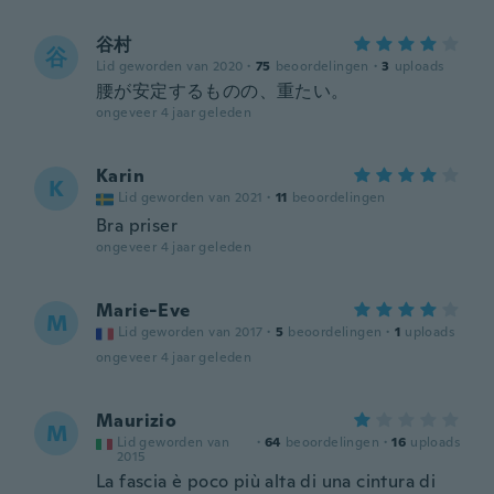
谷村
谷
Lid geworden van 2020
·
75
beoordelingen
·
3
uploads
腰が安定するものの、重たい。
ongeveer 4 jaar geleden
Karin
K
Lid geworden van 2021
·
11
beoordelingen
Bra priser
ongeveer 4 jaar geleden
Marie-Eve
M
Lid geworden van 2017
·
5
beoordelingen
·
1
uploads
ongeveer 4 jaar geleden
Maurizio
M
Lid geworden van
·
64
beoordelingen
·
16
uploads
2015
La fascia è poco più alta di una cintura di