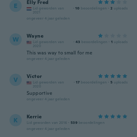
Elly Fred
E
Lid geworden van
·
10
beoordelingen
·
2
uploads
2021
ongeveer 4 jaar geleden
Wayne
W
Lid geworden van
·
43
beoordelingen
·
1
uploads
2020
This was way to small for me
ongeveer 4 jaar geleden
Víctor
V
Lid geworden van
·
17
beoordelingen
·
5
uploads
2020
Supportive
ongeveer 4 jaar geleden
Kerrie
K
Lid geworden van 2016
·
539
beoordelingen
ongeveer 4 jaar geleden