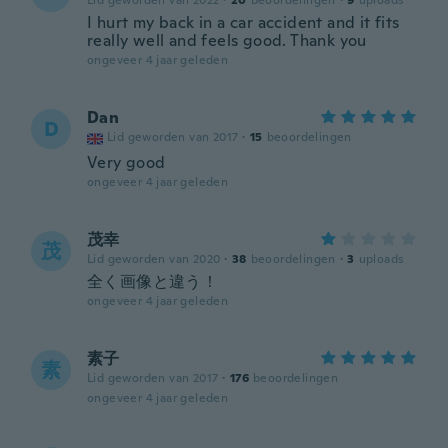
Lid geworden van 2022
·
20
beoordelingen
·
9
uploads
I hurt my back in a car accident and it fits
really well and feels good. Thank you
ongeveer 4 jaar geleden
Dan
D
Lid geworden van 2017
·
15
beoordelingen
Very good
ongeveer 4 jaar geleden
茂幸
茂
Lid geworden van 2020
·
38
beoordelingen
·
3
uploads
全く画像と違う！
ongeveer 4 jaar geleden
素子
素
Lid geworden van 2017
·
176
beoordelingen
ongeveer 4 jaar geleden