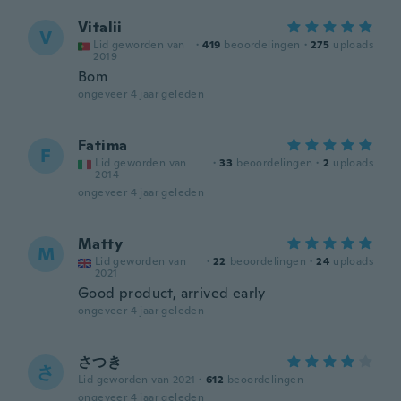
Vitalii
V
Lid geworden van
·
419
beoordelingen
·
275
uploads
2019
Bom
ongeveer 4 jaar geleden
Fatima
F
Lid geworden van
·
33
beoordelingen
·
2
uploads
2014
ongeveer 4 jaar geleden
Matty
M
Lid geworden van
·
22
beoordelingen
·
24
uploads
2021
Good product, arrived early
ongeveer 4 jaar geleden
さつき
さ
Lid geworden van 2021
·
612
beoordelingen
ongeveer 4 jaar geleden