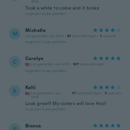
2016
Took a while to come and it broke
ongeveer 6 jaar geleden
Michelle
M
Lid geworden van 2015
·
87
beoordelingen
·
1
uploads
ongeveer 6 jaar geleden
Carolyn
C
Lid geworden van 2019
·
107
beoordelingen
ongeveer 6 jaar geleden
Kelli
K
Lid geworden van
·
17
beoordelingen
·
3
uploads
2018
Look great!! My sisters will love this!!
ongeveer 6 jaar geleden
Bianca
B