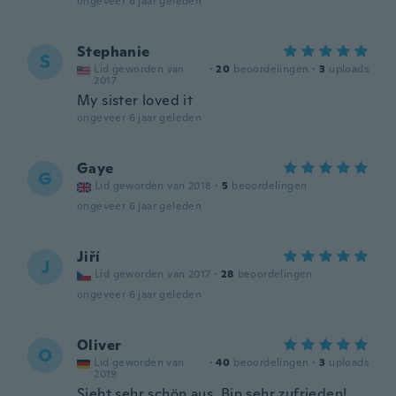
ongeveer 6 jaar geleden
Stephanie
S
Lid geworden van
·
20
beoordelingen
·
3
uploads
2017
My sister loved it
ongeveer 6 jaar geleden
Gaye
G
Lid geworden van 2018
·
5
beoordelingen
ongeveer 6 jaar geleden
Jiří
J
Lid geworden van 2017
·
28
beoordelingen
ongeveer 6 jaar geleden
Oliver
O
Lid geworden van
·
40
beoordelingen
·
3
uploads
2019
Sieht sehr schön aus. Bin sehr zufrieden!