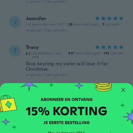
ongeveer 7 jaar geleden
Jennifer
J
Lid geworden van 2017
·
29
beoordelingen
·
5
uploads
ongeveer 7 jaar geleden
Tracy
T
Lid geworden van
·
317
beoordelingen
·
112
uploads
2018
Nice keyring my sister will love it for
Christmas.
ongeveer 7 jaar geleden
Kristen
K
Lid geworden van 2016
·
9
beoordelingen
ongeveer 7 jaar geleden
15% KORTING
Hannah
JE EERSTE BESTELLING
H
Lid geworden van 2014
·
3
beoordelingen