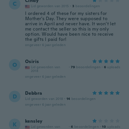
Cindy
C
Lid geworden van 2015
·
3
beoordelingen
I ordered 4 of these for my sisters for
Mother’s Day. They were supposed to
arrive in April and never have. It won’t let
me contact the seller so this is my only
option. Would have been nice to receive
the gifts I paid for!
ongeveer 6 jaar geleden
Osiris
O
Lid geworden van
·
79
beoordelingen
·
6
uploads
2018
ongeveer 6 jaar geleden
Debbra
D
Lid geworden van 2018
·
14
beoordelingen
ongeveer 6 jaar geleden
kensley
K
Lid geworden van
·
6
beoordelingen
·
10
uploads