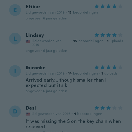
Etibar
E
Lid geworden van 2019
·
13
beoordelingen
ongeveer 6 jaar geleden
Lindsey
L
Lid geworden van
·
15
beoordelingen
·
1
uploads
2019
ongeveer 6 jaar geleden
Ibironke
I
Lid geworden van 2019
·
14
beoordelingen
·
1
uploads
Arrived early... though smaller than I
expected but it's k
ongeveer 6 jaar geleden
Desi
D
Lid geworden van 2016
·
4
beoordelingen
It was missing the S on the key chain when
received