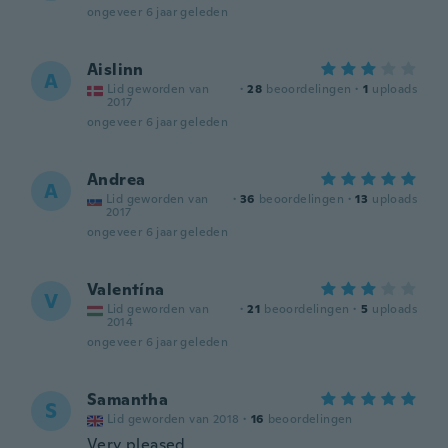
ongeveer 6 jaar geleden
Aislinn
A
Lid geworden van
·
28
beoordelingen
·
1
uploads
2017
ongeveer 6 jaar geleden
Andrea
A
Lid geworden van
·
36
beoordelingen
·
13
uploads
2017
ongeveer 6 jaar geleden
Valentína
V
Lid geworden van
·
21
beoordelingen
·
5
uploads
2014
ongeveer 6 jaar geleden
Samantha
S
Lid geworden van 2018
·
16
beoordelingen
Very pleased