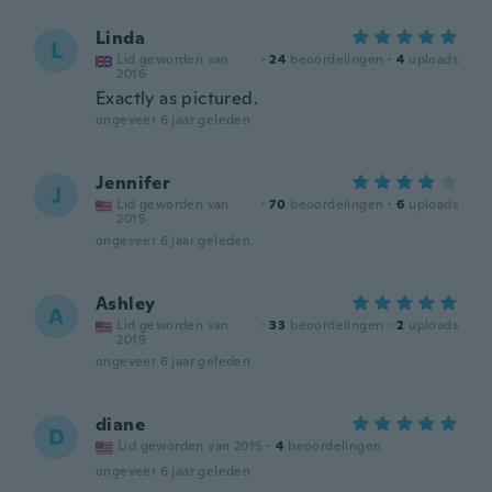
Linda
L
Lid geworden van
·
24
beoordelingen
·
4
uploads
2016
Exactly as pictured.
ongeveer 6 jaar geleden
Jennifer
J
Lid geworden van
·
70
beoordelingen
·
6
uploads
2015
ongeveer 6 jaar geleden
Ashley
A
Lid geworden van
·
33
beoordelingen
·
2
uploads
2019
ongeveer 6 jaar geleden
diane
D
Lid geworden van 2015
·
4
beoordelingen
ongeveer 6 jaar geleden