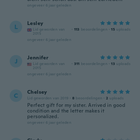
ongeveer 6 jaar geleden
Lesley
L
Lid geworden van
·
113
beoordelingen
·
15
uploads
2015
ongeveer 6 jaar geleden
Jennifer
J
Lid geworden van
·
311
beoordelingen
·
13
uploads
2015
ongeveer 6 jaar geleden
Chelsey
C
Lid geworden van 2019
·
8
beoordelingen
·
2
uploads
Perfect gift for my sister. Arrived in good
condition and the letter makes it
personalized.
ongeveer 6 jaar geleden