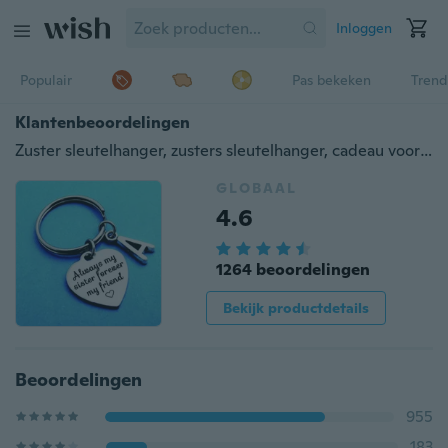
Inloggen
Populair
Pas bekeken
Trend
Klantenbeoordelingen
Zuster sleutelhanger, zusters sleutelhanger, cadeau voor zus cadeau, altijd mijn zus voor altijd mijn vriend, zuster sleutelhanger eerste gepersonaliseerd
GLOBAAL
4.6
1264 beoordelingen
Bekijk productdetails
Beoordelingen
955
183