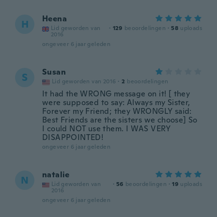
Heena
H
Lid geworden van
·
129
beoordelingen
·
58
uploads
2016
ongeveer 6 jaar geleden
Susan
S
Lid geworden van 2016
·
2
beoordelingen
It had the WRONG message on it! [ they
were supposed to say: Always my Sister,
Forever my Friend; they WRONGLY said:
Best Friends are the sisters we choose] So
I could NOT use them. I WAS VERY
DISAPPOINTED!
ongeveer 6 jaar geleden
natalie
N
Lid geworden van
·
56
beoordelingen
·
19
uploads
2016
ongeveer 6 jaar geleden