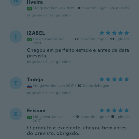
N
liveira
Lid geworden van 2019
·
8
beoordelingen
·
6
uploads
ongeveer 6 jaar geleden
IZABEL
I
Lid geworden van
·
22
beoordelingen
·
13
uploads
2018
Chegou em perfeito estado e antes da data
prevista.
ongeveer 6 jaar geleden
Tadeja
T
Lid geworden van 2017
·
10
beoordelingen
ongeveer 6 jaar geleden
Erisson
E
Lid geworden van
·
19
beoordelingen
·
15
uploads
2017
O produto é excelente, chegou bem antes
do previsto, obrigado.