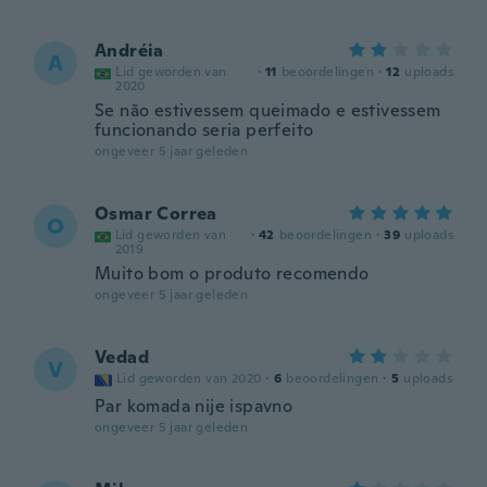
Andréia
A
Lid geworden van
·
11
beoordelingen
·
12
uploads
2020
Se não estivessem queimado e estivessem
funcionando seria perfeito
ongeveer 5 jaar geleden
Osmar Correa
O
Lid geworden van
·
42
beoordelingen
·
39
uploads
2019
Muito bom o produto recomendo
ongeveer 5 jaar geleden
Vedad
V
Lid geworden van 2020
·
6
beoordelingen
·
5
uploads
Par komada nije ispavno
ongeveer 5 jaar geleden