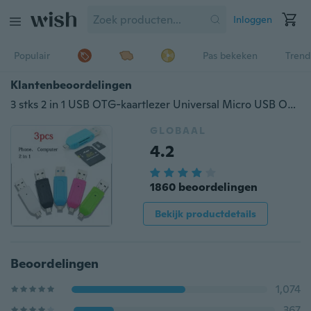
Inloggen
Populair
Pas bekeken
Trend
Klantenbeoordelingen
3 stks 2 in 1 USB OTG-kaartlezer Universal Micro USB OTG TF / SD-kaartlezer Telefoon Extension Headers Micro USB OTG-adapter
GLOBAAL
4.2
1860 beoordelingen
Bekijk productdetails
Beoordelingen
1,074
367