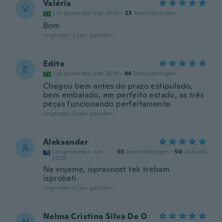
Valéria
V
Lid geworden van 2020
·
23
beoordelingen
Bom
ongeveer 6 jaar geleden
Edite
E
Lid geworden van 2019
·
44
beoordelingen
Chegou bem antes do prazo estipulado,
bem embalado, em perfeito estado, as três
peças funcionando perfeitamente.
ongeveer 6 jaar geleden
Aleksandar
A
Lid geworden van
·
55
beoordelingen
·
50
uploads
2020
Na vrijeme, ispravnost tek trebam
isprobati.
ongeveer 6 jaar geleden
Nelma Cristina Silva De O