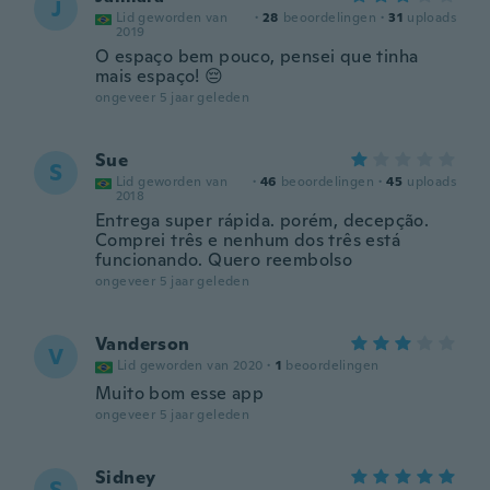
J
Lid geworden van
·
28
beoordelingen
·
31
uploads
2019
O espaço bem pouco, pensei que tinha
mais espaço! 😔
ongeveer 5 jaar geleden
Sue
S
Lid geworden van
·
46
beoordelingen
·
45
uploads
2018
Entrega super rápida. porém, decepção.
Comprei três e nenhum dos três está
funcionando. Quero reembolso
ongeveer 5 jaar geleden
Vanderson
V
Lid geworden van 2020
·
1
beoordelingen
Muito bom esse app
ongeveer 5 jaar geleden
Sidney