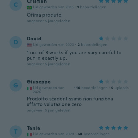
Cristian
C
Lid geworden van 2016
·
1
beoordelingen
Ótima produto
ongeveer 5 jaar geleden
David
D
Lid geworden van 2020
·
2
beoordelingen
1 out of 3 works if you are vary careful to
put in exactly up.
ongeveer 5 jaar geleden
Giuseppe
G
Lid geworden van
·
16
beoordelingen
·
9
uploads
2020
Prodotto scadentissimo non funziona
affatto valutazione zero
ongeveer 5 jaar geleden
Tania
T
Lid geworden van 2020
·
60
beoordelingen