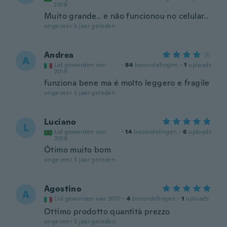
2019
Muito grande.. e não funcionou no celular..
ongeveer 5 jaar geleden
Andrea
A
Lid geworden van
·
84
beoordelingen
·
1
uploads
2019
funziona bene ma é molto leggero e fragile
ongeveer 5 jaar geleden
Luciano
L
Lid geworden van
·
14
beoordelingen
·
6
uploads
2019
Ótimo muito bom
ongeveer 5 jaar geleden
Agostino
A
Lid geworden van 2017
·
4
beoordelingen
·
1
uploads
Ottimo prodotto quantità prezzo
ongeveer 5 jaar geleden