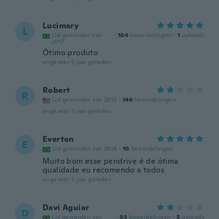
Lucimary
L
Lid geworden van
·
104
beoordelingen
·
1
uploads
2017
Ótimo produto
ongeveer 5 jaar geleden
Robert
R
Lid geworden van 2015
·
146
beoordelingen
ongeveer 5 jaar geleden
Everton
E
Lid geworden van 2018
·
10
beoordelingen
Muito bom esse pendrive é de ótima
qualidade eu recomendo a todos
ongeveer 5 jaar geleden
Davi Aguiar
D
Lid geworden van
·
93
beoordelingen
·
5
uploads