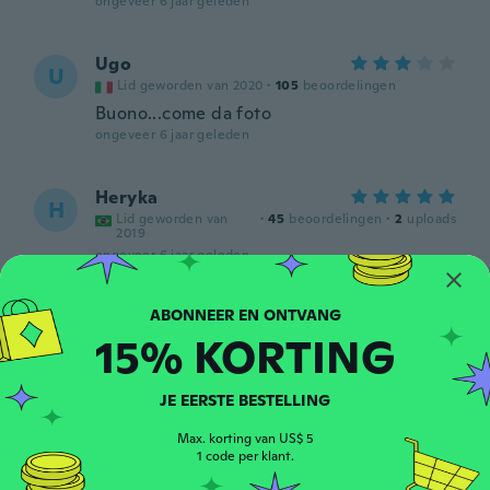
ongeveer 6 jaar geleden
Ugo
U
Lid geworden van 2020
·
105
beoordelingen
Buono...come da foto
ongeveer 6 jaar geleden
Heryka
H
Lid geworden van
·
45
beoordelingen
·
2
uploads
2019
ongeveer 6 jaar geleden
智子
智
15% KORTING
Lid geworden van 2018
·
256
beoordelingen
·
10
uploads
ongeveer 6 jaar geleden
JE EERSTE BESTELLING
雅行
雅
Max. korting van US$ 5
Lid geworden van 2020
·
73
beoordelingen
·
8
uploads
1 code per klant.
ongeveer 6 jaar geleden