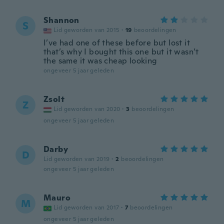
Shannon
S
Lid geworden van 2015
·
19
beoordelingen
I’ve had one of these before but lost it
that’s why I bought this one but it wasn’t
the same it was cheap looking
ongeveer 5 jaar geleden
Zsolt
Z
Lid geworden van 2020
·
3
beoordelingen
ongeveer 5 jaar geleden
Darby
D
Lid geworden van 2019
·
2
beoordelingen
ongeveer 5 jaar geleden
Mauro
M
Lid geworden van 2017
·
7
beoordelingen
ongeveer 5 jaar geleden