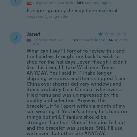
T
Lid geworden van 2015
·
396
beoordelingen
Es súper guapa y de muy buen material
ongeveer 2 jaar geleden
Janet
J
Lid geworden van
·
28
beoordelingen
·
14
uploads
2016
What can I say? I forgot to review this and
the holidays brought me back to wish to
shop for the holidays…even though I didn’t
like this item, I’ll take Wish over Temu
ANYDAY. Yes I said it. I’ll take longer
shipping windows and items shipped from
China over shorter delivery windows and
items probably from China or wherever…I
tried temu and was unimpressed by the
quality and selection. Anyway, this
bracelet…it fell apart within a month of my
son wearing it. Yes he’s a teen, he’s hard on
things but still. Titanium should be
stronger than that. One of the pins fell out
and the bracelet was useless. Still, I’ll use
wish over that other site ANYDAY.