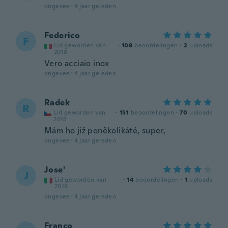
ongeveer 4 jaar geleden
Federico
F
Lid geworden van
·
109
beoordelingen
·
2
uploads
2018
Vero acciaio inox
ongeveer 4 jaar geleden
Radek
R
Lid geworden van
·
151
beoordelingen
·
70
uploads
2018
Mám ho již poněkolikáté, super,
ongeveer 4 jaar geleden
Jose'
J
Lid geworden van
·
14
beoordelingen
·
1
uploads
2019
ongeveer 4 jaar geleden
Franco