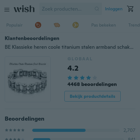
Inloggen
Populair
Pas bekeken
Trend
Klantenbeoordelingen
BE Klassieke heren coole titanium stalen armband schakelarmband armband BP
GLOBAAL
4.2
4468 beoordelingen
Bekijk productdetails
Beoordelingen
2,707
841