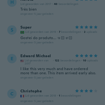
H
Lid geworden van 2017
·
40
beoordelingen
Très bien
ongeveer 5 jaar geleden
Super
S
Lid geworden van 2019
·
7
beoordelingen
·
2
uploads
Gostei do produto... 🤜🏻🤛🏻
ongeveer 5 jaar geleden
Edward Michael
E
Lid geworden van
·
122
beoordelingen
·
10
uploads
2017
I like this very much and have ordered
more than one. This item arrived early also.
ongeveer 5 jaar geleden
Christophe
C
Lid geworden van 2018
·
1
beoordelingen
ongeveer 5 jaar geleden