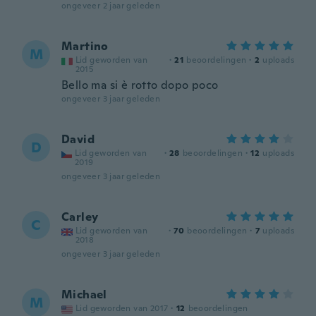
ongeveer 2 jaar geleden
Martino
M
Lid geworden van
·
21
beoordelingen
·
2
uploads
2015
Bello ma si è rotto dopo poco
ongeveer 3 jaar geleden
David
D
Lid geworden van
·
28
beoordelingen
·
12
uploads
2019
ongeveer 3 jaar geleden
Carley
C
Lid geworden van
·
70
beoordelingen
·
7
uploads
2018
ongeveer 3 jaar geleden
Michael
M
Lid geworden van 2017
·
12
beoordelingen