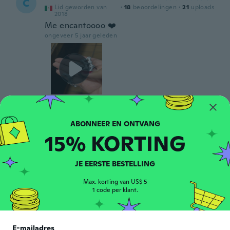
C
Lid geworden van
·
18
beoordelingen
·
21
uploads
2018
Me encantoooo ❤️
ongeveer 5 jaar geleden
Alberto
A
Lid geworden van
·
33
beoordelingen
·
10
uploads
2017
15% KORTING
ongeveer 5 jaar geleden
JE EERSTE BESTELLING
Cameron
C
Max. korting van US$ 5
Lid geworden van
·
21
beoordelingen
·
1
uploads
2019
1 code per klant.
ongeveer 5 jaar geleden
E-mailadres
Sarah