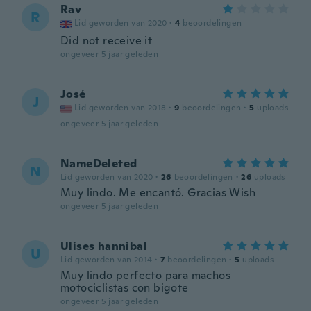
Rav
R
Lid geworden van 2020
·
4
beoordelingen
Did not receive it
ongeveer 5 jaar geleden
José
J
Lid geworden van 2018
·
9
beoordelingen
·
5
uploads
ongeveer 5 jaar geleden
NameDeleted
N
Lid geworden van 2020
·
26
beoordelingen
·
26
uploads
Muy lindo. Me encantó. Gracias Wish
ongeveer 5 jaar geleden
Ulises hannibal
U
Lid geworden van 2014
·
7
beoordelingen
·
5
uploads
Muy lindo perfecto para machos
motociclistas con bigote
ongeveer 5 jaar geleden