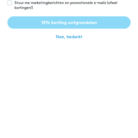
Stuur me marketingberichten en promotionele e-mails (ofwel
Philip
kortingen!)
P
Lid geworden van 2017
·
246
beoordelingen
·
76
uploads
The fits a little weird. - the design is cute
15% korting ontgrendelen
though
ongeveer 3 jaar geleden
Nee, bedankt
Pascual Ramos
P
Lid geworden van 2023
·
10
beoordelingen
Perfecto me encanta pero tengo que bajar
un poco de peso😂 Sponge Bob perfecto
ongeveer 3 jaar geleden
Lauri
L
Lid geworden van 2021
·
380
beoordelingen
Love them. I also got the superman and the
gray ones. The men's fit but the matching
women's were small
ongeveer 3 jaar geleden