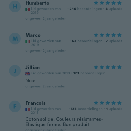
Humberto
H
Lid geworden van
·
246
beoordelingen
·
8
uploads
2019
ongeveer 2 jaar geleden
Marco
M
Lid geworden van
·
63
beoordelingen
·
7
uploads
2019
ongeveer 2 jaar geleden
Jillian
J
Lid geworden van 2019
·
123
beoordelingen
Nice
ongeveer 2 jaar geleden
Francois
F
Lid geworden van
·
125
beoordelingen
·
1
uploads
2015
Coton solide. Couleurs résistantes-
Elastique ferme. Bon produit
ongeveer 2 jaar geleden