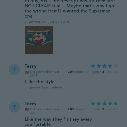
to buy, AND the descriptions for them are
NOT CLEAR at all… Maybe that’s why I got
the wrong item! I wanted the Superman
one.
ongeveer een jaar geleden
Terry
T
Lid geworden van
·
201
beoordelingen
·
3
uploads
2019
I like the style
ongeveer 2 jaar geleden
Terry
T
Lid geworden van
·
201
beoordelingen
·
3
uploads
2019
Like the way they fit they avery
comfortable