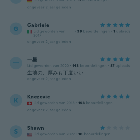
Lid geworden van 2023
·
6
beoordelingen
ongeveer 2 jaar geleden
Gabriele
G
Lid geworden van
·
39
beoordelingen
·
1
uploads
2017
ongeveer 2 jaar geleden
一星
一
Lid geworden van 2020
·
143
beoordelingen
·
87
uploads
生地の、厚みも丁度いい
ongeveer 2 jaar geleden
Knezevic
K
Lid geworden van 2018
·
198
beoordelingen
ongeveer 2 jaar geleden
Shawn
S
Lid geworden van 2022
·
10
beoordelingen