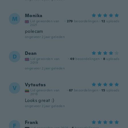
Monika
M
Lid geworden van
·
279
beoordelingen
·
12
uploads
2021
polecam
ongeveer 2 jaar geleden
Dean
D
Lid geworden van
·
49
beoordelingen
·
8
uploads
2019
ongeveer 2 jaar geleden
Vytautas
V
Lid geworden van
·
67
beoordelingen
·
15
uploads
2018
Looks great :)
ongeveer 2 jaar geleden
Frank
F