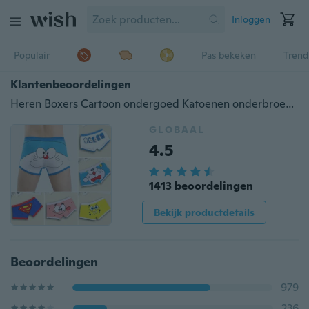
Inloggen
Populair
Pas bekeken
Trend
Klantenbeoordelingen
Heren Boxers Cartoon ondergoed Katoenen onderbroek heren boxershort Cuecas Calzoncillos cartoon panty L XL
GLOBAAL
4.5
1413 beoordelingen
Bekijk productdetails
Beoordelingen
979
236