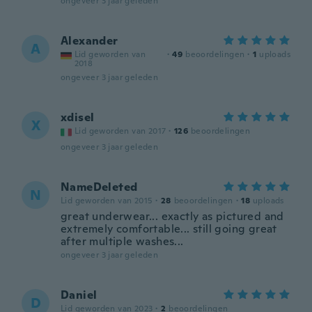
ongeveer 3 jaar geleden
Alexander
A
Lid geworden van
·
49
beoordelingen
·
1
uploads
2018
ongeveer 3 jaar geleden
xdisel
X
Lid geworden van 2017
·
126
beoordelingen
ongeveer 3 jaar geleden
NameDeleted
N
Lid geworden van 2015
·
28
beoordelingen
·
18
uploads
great underwear... exactly as pictured and
extremely comfortable... still going great
after multiple washes...
ongeveer 3 jaar geleden
Daniel
D
Lid geworden van 2023
·
2
beoordelingen