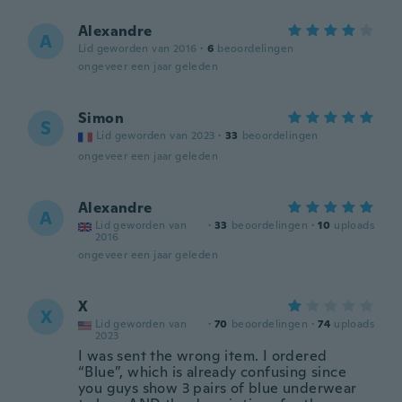
Alexandre
A
Lid geworden van 2016
·
6
beoordelingen
ongeveer een jaar geleden
Simon
S
Lid geworden van 2023
·
33
beoordelingen
ongeveer een jaar geleden
Alexandre
A
Lid geworden van
·
33
beoordelingen
·
10
uploads
2016
ongeveer een jaar geleden
X
X
Lid geworden van
·
70
beoordelingen
·
74
uploads
2023
I was sent the wrong item. I ordered
“Blue”, which is already confusing since
you guys show 3 pairs of blue underwear