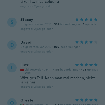
Like it … nice colour a
ongeveer 2 jaar geleden
Stacey
S
Lid geworden van 2016
·
387
beoordelingen
·
6
uploads
ongeveer 2 jaar geleden
David
D
Lid geworden van 2019
·
902
beoordelingen
ongeveer 2 jaar geleden
Lutz
L
Lid geworden van
·
131
beoordelingen
·
26
uploads
2016
Witziges Teil. Kann man mal machen, sieht
ja keiner.
ongeveer 2 jaar geleden
Oreste
O
Lid geworden van
·
124
beoordelingen
·
62
uploads