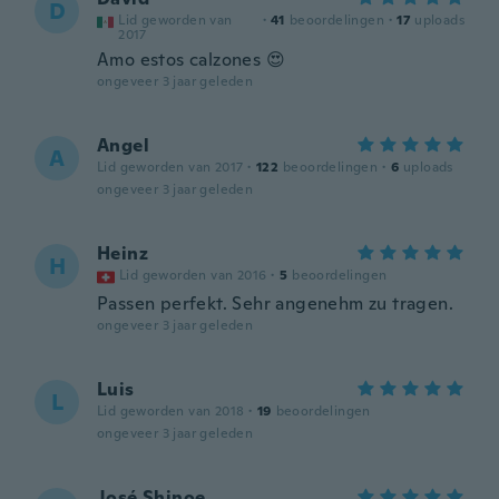
D
Lid geworden van
·
41
beoordelingen
·
17
uploads
2017
Amo estos calzones 😍
ongeveer 3 jaar geleden
Angel
A
Lid geworden van 2017
·
122
beoordelingen
·
6
uploads
ongeveer 3 jaar geleden
Heinz
H
Lid geworden van 2016
·
5
beoordelingen
Passen perfekt. Sehr angenehm zu tragen.
ongeveer 3 jaar geleden
Luis
L
Lid geworden van 2018
·
19
beoordelingen
ongeveer 3 jaar geleden
José Shinoe