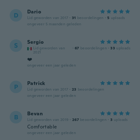
Dario
D
Lid geworden van 2017
·
31
beoordelingen
·
5
uploads
ongeveer 5 maanden geleden
Sergio
S
Lid geworden van
·
67
beoordelingen
·
33
uploads
2021
❤️
ongeveer een jaar geleden
Patrick
P
Lid geworden van 2017
·
23
beoordelingen
ongeveer een jaar geleden
Bevan
B
Lid geworden van 2019
·
267
beoordelingen
·
3
uploads
Comfortable
ongeveer een jaar geleden