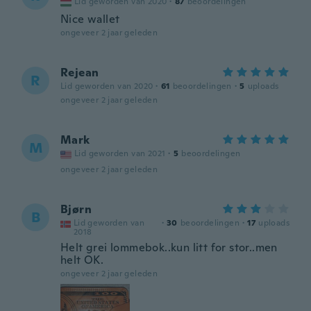
Lid geworden van 2020
·
87
beoordelingen
Nice wallet
ongeveer 2 jaar geleden
Rejean
R
Lid geworden van 2020
·
61
beoordelingen
·
5
uploads
ongeveer 2 jaar geleden
Mark
M
Lid geworden van 2021
·
5
beoordelingen
ongeveer 2 jaar geleden
Bjørn
B
Lid geworden van
·
30
beoordelingen
·
17
uploads
2018
Helt grei lommebok..kun litt for stor..men
helt OK.
ongeveer 2 jaar geleden