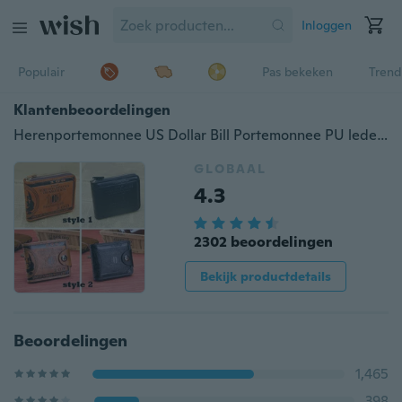
Inloggen
Populair
Pas bekeken
Trend
Klantenbeoordelingen
Herenportemonnee US Dollar Bill Portemonnee PU lederen dollar portemonnee Rits Geldportemonnee voor heren
GLOBAAL
4.3
2302 beoordelingen
Bekijk productdetails
Beoordelingen
1,465
398