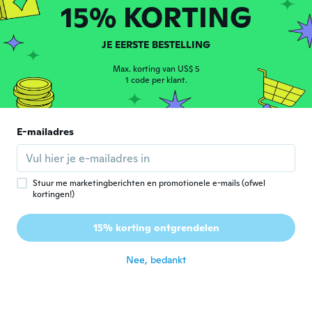
C
15% KORTING
Lid geworden van 2018
·
654
beoordelingen
·
2
uploads
ongeveer 2 jaar geleden
JE EERSTE BESTELLING
Maria
M
Max. korting van US$ 5
Lid geworden van
·
44
beoordelingen
·
10
uploads
1 code per klant.
2019
ongeveer 2 jaar geleden
E-mailadres
Leonard
L
Lid geworden van
·
42
beoordelingen
·
39
uploads
2023
ongeveer 2 jaar geleden
Stuur me marketingberichten en promotionele e-mails (ofwel
kortingen!)
15% korting ontgrendelen
Nee, bedankt
lucindo
L
Lid geworden van 2020
·
3
beoordelingen