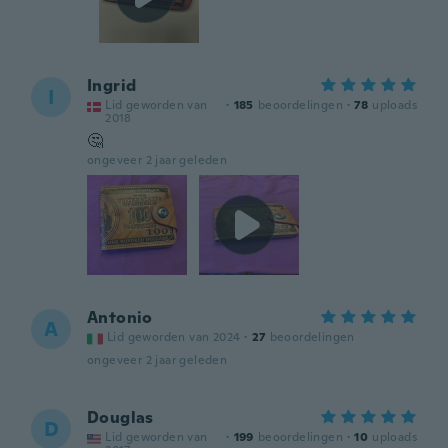
Ingrid
I
Lid geworden van
·
185
beoordelingen
·
78
uploads
2018
🤔
ongeveer 2 jaar geleden
Antonio
A
Lid geworden van 2024
·
27
beoordelingen
ongeveer 2 jaar geleden
Douglas
D
Lid geworden van
·
199
beoordelingen
·
10
uploads