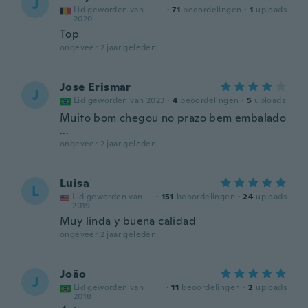
J
Lid geworden van
·
71
beoordelingen
·
1
uploads
2020
Top
ongeveer 2 jaar geleden
Jose Erismar
J
Lid geworden van 2023
·
4
beoordelingen
·
5
uploads
Muito bom chegou no prazo bem embalado
...
ongeveer 2 jaar geleden
Luisa
L
Lid geworden van
·
151
beoordelingen
·
24
uploads
2019
Muy linda y buena calidad
ongeveer 2 jaar geleden
João
J
Lid geworden van
·
11
beoordelingen
·
2
uploads
2018