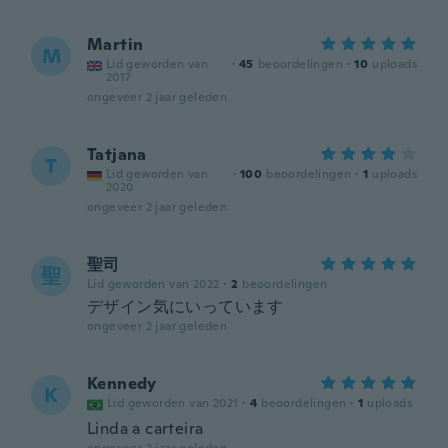
Martin
M
Lid geworden van
·
45
beoordelingen
·
10
uploads
2017
ongeveer 2 jaar geleden
Tatjana
T
Lid geworden van
·
100
beoordelingen
·
1
uploads
2020
ongeveer 2 jaar geleden
聖司
聖
Lid geworden van 2022
·
2
beoordelingen
デザイン気にいっています
ongeveer 2 jaar geleden
Kennedy
K
Lid geworden van 2021
·
4
beoordelingen
·
1
uploads
Linda a carteira