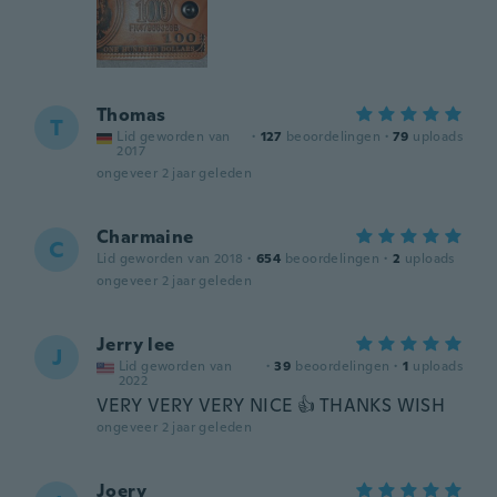
Thomas
T
Lid geworden van
·
127
beoordelingen
·
79
uploads
2017
ongeveer 2 jaar geleden
Charmaine
C
Lid geworden van 2018
·
654
beoordelingen
·
2
uploads
ongeveer 2 jaar geleden
Jerry lee
J
Lid geworden van
·
39
beoordelingen
·
1
uploads
2022
VERY VERY VERY NICE 👍 THANKS WISH
ongeveer 2 jaar geleden
Joery