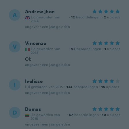
Andrew jhon
A
Lid geworden van
·
12
beoordelingen
·
2
uploads
2024
ongeveer een jaar geleden
Vincenzo
V
Lid geworden van
·
93
beoordelingen
·
1
uploads
2018
Ok
ongeveer een jaar geleden
Ivelisse
I
Lid geworden van 2015
·
134
beoordelingen
·
14
uploads
ongeveer een jaar geleden
Domas
D
Lid geworden van
·
67
beoordelingen
·
10
uploads
2018
ongeveer een jaar geleden