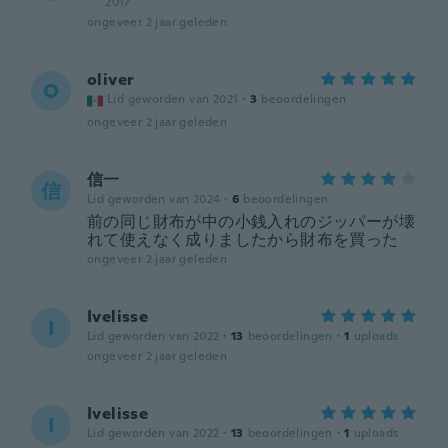
2017
ongeveer 2 jaar geleden
oliver
O
Lid geworden van 2021
·
3
beoordelingen
ongeveer 2 jaar geleden
信一
信
Lid geworden van 2024
·
6
beoordelingen
前の同じ財布が中の小銭入れのジッパーが壊
れて使えなく成りましたから財布を買った
ongeveer 2 jaar geleden
Ivelisse
I
Lid geworden van 2022
·
13
beoordelingen
·
1
uploads
ongeveer 2 jaar geleden
Ivelisse
I
Lid geworden van 2022
·
13
beoordelingen
·
1
uploads