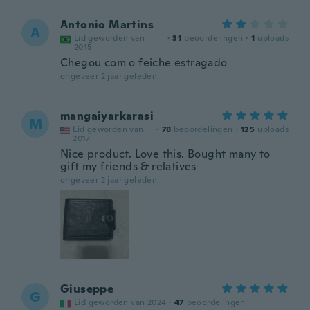
Antonio Martins
A
Lid geworden van
·
31
beoordelingen
·
1
uploads
2015
Chegou com o feiche estragado
ongeveer 2 jaar geleden
mangaiyarkarasi
M
Lid geworden van
·
78
beoordelingen
·
125
uploads
2017
Nice product. Love this. Bought many to
gift my friends & relatives
ongeveer 2 jaar geleden
Giuseppe
G
Lid geworden van 2024
·
47
beoordelingen