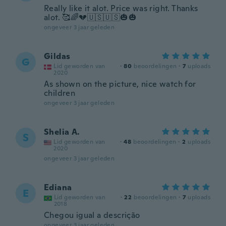
Really like it alot. Price was right. Thanks
alot. 🥰🌈💔🇺🇸🇺🇸🎃🎃
ongeveer 3 jaar geleden
Gildas
G
Lid geworden van
·
80
beoordelingen
·
7
uploads
2020
As shown on the picture, nice watch for
children
ongeveer 3 jaar geleden
Shelia A.
S
Lid geworden van
·
48
beoordelingen
·
2
uploads
2020
ongeveer 3 jaar geleden
Ediana
E
Lid geworden van
·
22
beoordelingen
·
7
uploads
2018
Chegou igual a descrição
ongeveer 3 jaar geleden