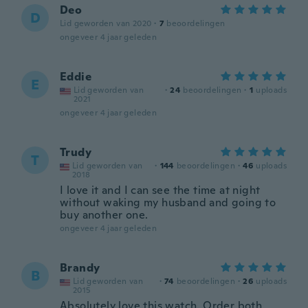
Deo
D
Lid geworden van 2020
·
7
beoordelingen
ongeveer 4 jaar geleden
Eddie
E
Lid geworden van
·
24
beoordelingen
·
1
uploads
2021
ongeveer 4 jaar geleden
Trudy
T
Lid geworden van
·
144
beoordelingen
·
46
uploads
2018
I love it and I can see the time at night
without waking my husband and going to
buy another one.
ongeveer 4 jaar geleden
Brandy
B
Lid geworden van
·
74
beoordelingen
·
26
uploads
2015
Absolutely love this watch. Order both