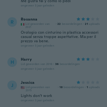
Me gusta tal y como lo pedi
ongeveer 3 jaar geleden
Rosanna
R
Lid geworden van
·
22
beoordelingen
·
21
uploads
2021
Orologio con cinturino in plastica accessori
casual senza troppe aspettative. Ma per il
prezzo va bene.
ongeveer 3 jaar geleden
Harry
H
Lid geworden van 2016
·
36
beoordelingen
ongeveer 3 jaar geleden
Jessica
J
Lid geworden van
·
18
beoordelingen
·
1
uploads
2015
Lights don't work
ongeveer 3 jaar geleden