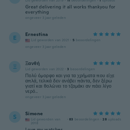
Lid geworden van 2019
·
11
beoordelingen
·
1
uploads
Great delivering it all works thankyou for
everything
ongeveer 3 jaar geleden
Ernestina
E
Lid geworden van 2021
·
5
beoordelingen
ongeveer 3 jaar geleden
Ξανθή
Ξ
Lid geworden van 2022
·
3
beoordelingen
Πολύ όμορφο και για τα χρήματα που είχε
απλά, τελικά δεν ανάβει πάντα, δεν ξέρω
γιατί και θολώνει το τζαμάκι αν πάει λίγο
νερό..
ongeveer 3 jaar geleden
Simone
S
Lid geworden van
·
83
beoordelingen
·
28
uploads
2018
Love my watches.