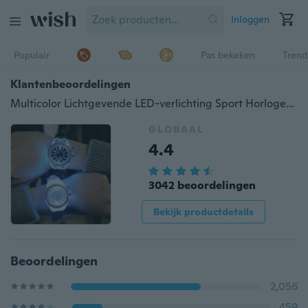
Inloggen
Populair
Pas bekeken
Trend
Klantenbeoordelingen
Multicolor Lichtgevende LED-verlichting Sport Horloges Siliconen Waterdichte Horloges Kwarts Horloges
GLOBAAL
4.4
3042 beoordelingen
Bekijk productdetails
Beoordelingen
2,056
459