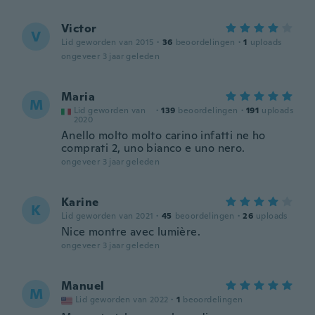
Victor
V
Lid geworden van 2015
·
36
beoordelingen
·
1
uploads
ongeveer 3 jaar geleden
Maria
M
Lid geworden van
·
139
beoordelingen
·
191
uploads
2020
Anello molto molto carino infatti ne ho
comprati 2, uno bianco e uno nero.
ongeveer 3 jaar geleden
Karine
K
Lid geworden van 2021
·
45
beoordelingen
·
26
uploads
Nice montre avec lumière.
ongeveer 3 jaar geleden
Manuel
M
Lid geworden van 2022
·
1
beoordelingen