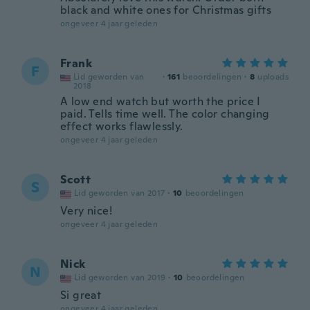
black and white ones for Christmas gifts
ongeveer 4 jaar geleden
Frank
F
Lid geworden van
·
161
beoordelingen
·
8
uploads
2018
A low end watch but worth the price I
paid. Tells time well. The color changing
effect works flawlessly.
ongeveer 4 jaar geleden
Scott
S
Lid geworden van 2017
·
10
beoordelingen
Very nice!
ongeveer 4 jaar geleden
Nick
N
Lid geworden van 2019
·
10
beoordelingen
Si great
ongeveer 4 jaar geleden