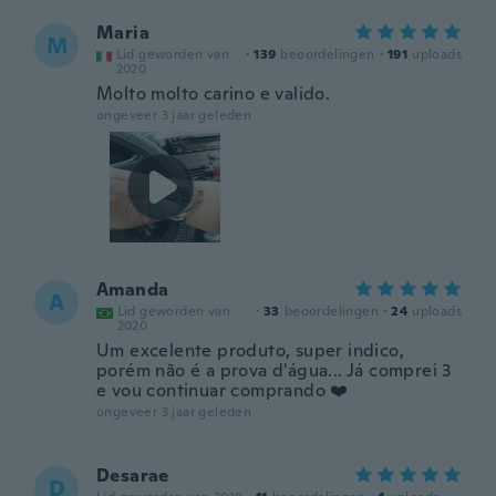
Maria
M
Lid geworden van
·
139
beoordelingen
·
191
uploads
2020
Molto molto carino e valido.
ongeveer 3 jaar geleden
Amanda
A
Lid geworden van
·
33
beoordelingen
·
24
uploads
2020
Um excelente produto, super indico,
porém não é a prova d'água... Já comprei 3
e vou continuar comprando ❤️
ongeveer 3 jaar geleden
Desarae
D