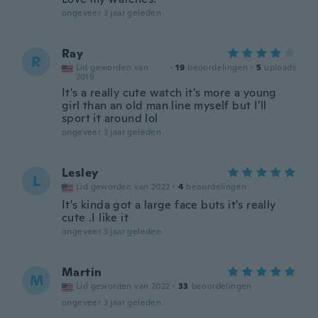
ongeveer 3 jaar geleden
Ray
R
Lid geworden van
·
19
beoordelingen
·
5
uploads
2019
It's a really cute watch it's more a young
girl than an old man line myself but I'll
sport it around lol
ongeveer 3 jaar geleden
Lesley
L
Lid geworden van 2022
·
4
beoordelingen
It's kinda got a large face buts it's really
cute .I like it
ongeveer 3 jaar geleden
Martin
M
Lid geworden van 2022
·
33
beoordelingen
ongeveer 3 jaar geleden