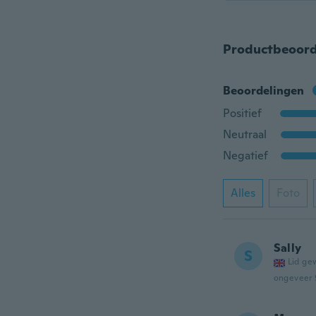
Productbeoord
Beoordelingen
Positief
Neutraal
Negatief
Alles
Foto
Sally
S
Lid ge
ongeveer 