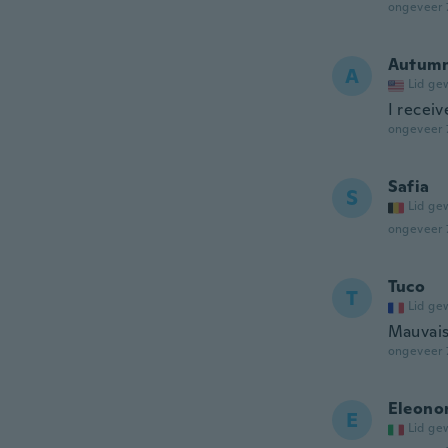
ongeveer 
Autum
A
Lid ge
I recei
ongeveer 
Safia
S
Lid ge
ongeveer 
Tuco
T
Lid ge
Mauvais
ongeveer 
Eleono
E
Lid ge