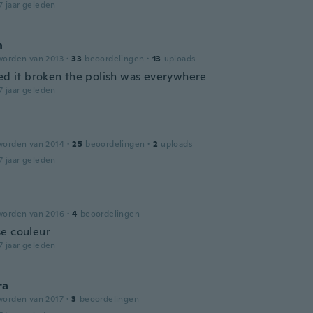
7 jaar geleden
n
worden van 2013
·
33
beoordelingen
·
13
uploads
ved it broken the polish was everywhere
7 jaar geleden
worden van 2014
·
25
beoordelingen
·
2
uploads
7 jaar geleden
worden van 2016
·
4
beoordelingen
e couleur
7 jaar geleden
ra
worden van 2017
·
3
beoordelingen