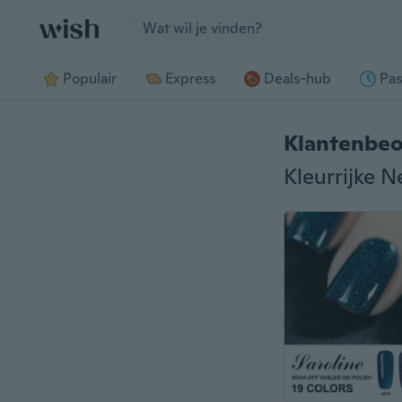
Jump to section
Populair
Express
Deals-hub
Pas
Klantenbeo