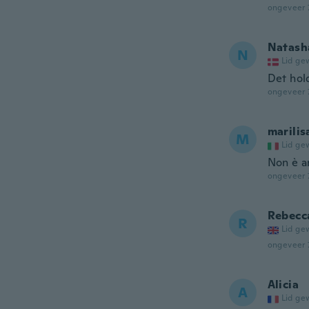
ongeveer 
Natash
N
Lid ge
Det hold
ongeveer 
marilis
M
Lid ge
Non è ar
ongeveer 
Rebecc
R
Lid ge
ongeveer 
Alicia
A
Lid ge