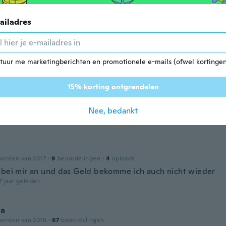
7 jaar geleden
ailadres
a
worden van 2016
·
15
beoordelingen
·
2
uploads
color
tuur me marketingberichten en promotionele e-mails (ofwel kortingen
7 jaar geleden
15% korting ontgrendelen
den van 2018
·
9
beoordelingen
Nee, bedankt
7 jaar geleden
worden van 2017
·
9
beoordelingen
·
4
uploads
 bei mir an und das Geld bekomme ich auch nicht wieder
7 jaar geleden
la
worden van 2016
·
67
beoordelingen