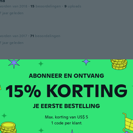
na
worden van 2018
·
15
beoordelingen
·
9
uploads
7 jaar geleden
worden van 2017
·
71
beoordelingen
7 jaar geleden
worden van 2014
·
3
beoordelingen
7 jaar geleden
15% KORTING
worden van 2016
·
107
beoordelingen
·
22
uploads
7 jaar geleden
JE EERSTE BESTELLING
Max. korting van US$ 5
1 code per klant.
worden van 2015
·
2
beoordelingen
 literally the worst gel polish I’ve ever used. Not even wo