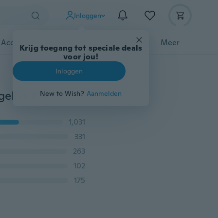
Inloggen
 Accessoires
Gadgets
Gereedschap
Meer
Krijg toegang tot speciale deals
voor jou!
Inloggen
Kleurrijke Neon Nagel Gel Losweken UV Kleur Gel Nagellak Kleur Nail Art UV Gel Varnish Red Diamond Hybrid
New to Wish?
Aanmelden
1,031
331
263
102
175