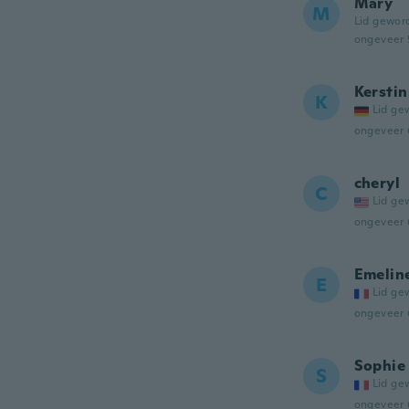
Mary
M
Lid gewor
ongeveer 
Kerstin
K
Lid ge
ongeveer 
cheryl
C
Lid ge
ongeveer 
Emelin
E
Lid ge
ongeveer 
Sophie
S
Lid ge
ongeveer 