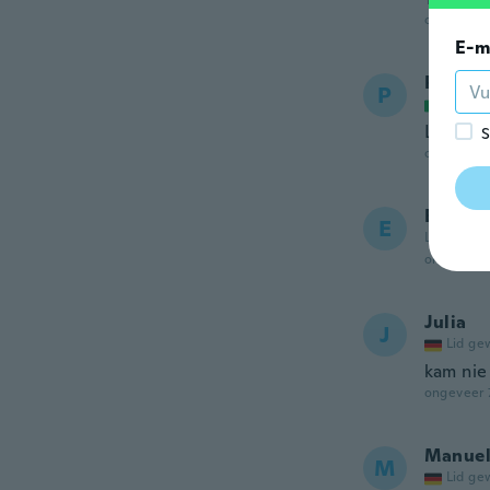
ongeveer 
E-m
Patrici
P
Lid ge
Lovely 
S
ongeveer 
Ellh
E
Lid gewor
ongeveer 
Julia
J
Lid ge
kam nie
ongeveer 
Manue
M
Lid ge