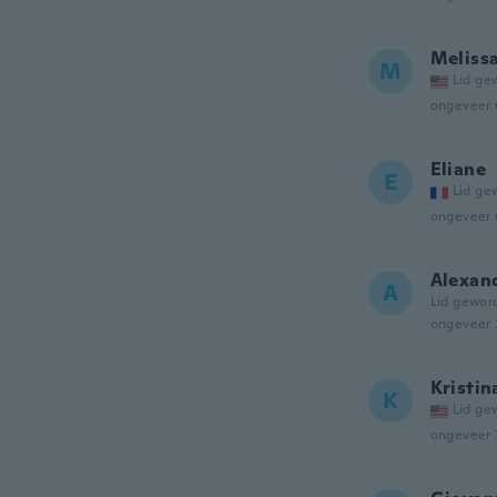
Meliss
M
Lid ge
ongeveer 
Eliane
E
Lid ge
ongeveer 
Alexan
A
Lid gewor
ongeveer 
Kristin
K
Lid ge
ongeveer 