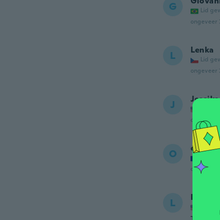
Giovan
G
Lid ge
ongeveer 
Lenka
L
Lid ge
ongeveer 
Jessika
J
Lid ge
ongeveer 
odile
O
Lid ge
ongeveer 
Laura
L
Lid ge
This was