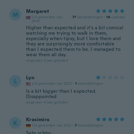
Margaret
M
Lid geworden van
·
77
beoordelingen
·
16
uploads
2019
Higher than expected and it’s a bit comical
watching me trying to walk in them,
especially when tipsy, but I love them and
they are surprisingly more comfortable
than I expected them to be. I managed to
wear them all day.
ongeveer 4 jaar geleden
Lyn
L
Lid geworden van 2022
·
1
beoordelingen
Is a bit bigger than I expected.
Disappointed
ongeveer 4 jaar geleden
Krasimira
K
Lid geworden van 2021
·
7
beoordelingen
Sehr schön