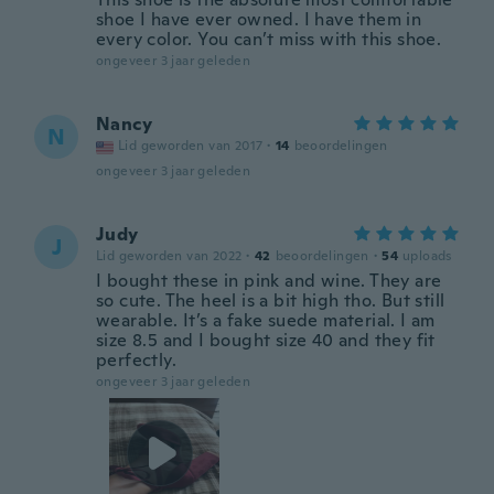
shoe I have ever owned. I have them in
every color. You can’t miss with this shoe.
ongeveer 3 jaar geleden
Nancy
N
Lid geworden van 2017
·
14
beoordelingen
ongeveer 3 jaar geleden
Judy
J
Lid geworden van 2022
·
42
beoordelingen
·
54
uploads
I bought these in pink and wine. They are
so cute. The heel is a bit high tho. But still
wearable. It’s a fake suede material. I am
size 8.5 and I bought size 40 and they fit
perfectly.
ongeveer 3 jaar geleden