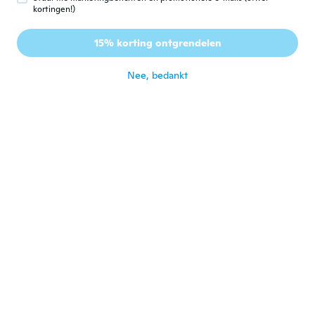
Jennifer
kortingen!)
J
Lid geworden van
·
92
beoordelingen
·
6
uploads
2014
15% korting ontgrendelen
I love them!
ongeveer 4 jaar geleden
Nee, bedankt
Dani
D
Lid geworden van 2017
·
5
beoordelingen
·
3
uploads
ongeveer 4 jaar geleden
Autumn
A
Lid geworden van 2018
·
7
beoordelingen
Great dancing shoe
ongeveer 4 jaar geleden
Akira
A
Lid geworden van
·
278
beoordelingen
·
85
uploads
2017
These are great! I was afraid they wouldn't
fit but they're fine even with my thick fuzzy