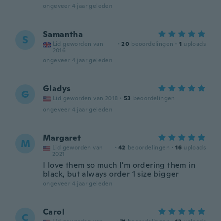
ongeveer 4 jaar geleden
Samantha
S
Lid geworden van
·
20
beoordelingen
·
1
uploads
2016
ongeveer 4 jaar geleden
Gladys
G
Lid geworden van 2018
·
53
beoordelingen
ongeveer 4 jaar geleden
Margaret
M
Lid geworden van
·
42
beoordelingen
·
16
uploads
2021
I love them so much I'm ordering them in
black, but always order 1 size bigger
ongeveer 4 jaar geleden
Carol
C