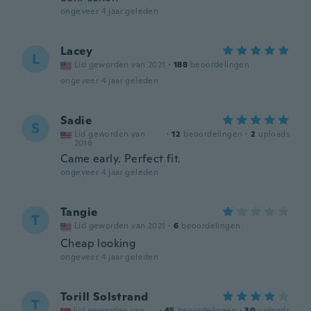
ongeveer 4 jaar geleden
Lacey
L
Lid geworden van 2021
·
188
beoordelingen
ongeveer 4 jaar geleden
Sadie
S
Lid geworden van
·
12
beoordelingen
·
2
uploads
2018
Came early. Perfect fit.
ongeveer 4 jaar geleden
Tangie
T
Lid geworden van 2021
·
6
beoordelingen
Cheap looking
ongeveer 4 jaar geleden
Torill Solstrand
T
Lid geworden van
·
45
beoordelingen
·
30
uploads