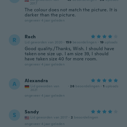
2017
The colour does not match the picture. It is
darker than the picture.
ongeveer 4 jaar geleden
Rach
R
Lid geworden van 2020
·
159
beoordelingen
·
19
uploads
Good quality./Thanks, Wish. I should have
taken one size up. I am size 39, I should
have taken size 40 for more room.
ongeveer 4 jaar geleden
Alexandra
A
Lid geworden van
·
26
beoordelingen
·
1
uploads
2021
ongeveer 4 jaar geleden
Sandy
S
Lid geworden van 2017
·
2
beoordelingen
ongeveer 4 jaar geleden