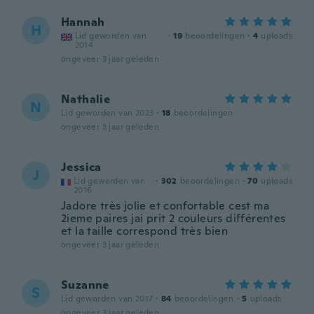
Hannah
H
Lid geworden van
·
19
beoordelingen
·
4
uploads
2014
ongeveer 3 jaar geleden
Nathalie
N
Lid geworden van 2023
·
18
beoordelingen
ongeveer 3 jaar geleden
Jessica
J
Lid geworden van
·
302
beoordelingen
·
70
uploads
2016
Jadore très jolie et confortable cest ma
2ieme paires jai prit 2 couleurs différentes
et la taille correspond très bien
ongeveer 3 jaar geleden
Suzanne
S
Lid geworden van 2017
·
84
beoordelingen
·
5
uploads
ongeveer 3 jaar geleden