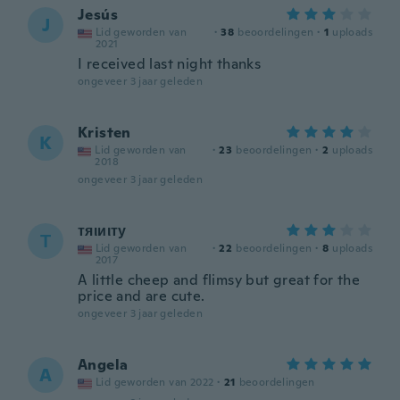
Jesús
J
Lid geworden van
·
38
beoordelingen
·
1
uploads
2021
I received last night thanks
ongeveer 3 jaar geleden
Kristen
K
Lid geworden van
·
23
beoordelingen
·
2
uploads
2018
ongeveer 3 jaar geleden
тяιиιту
Т
Lid geworden van
·
22
beoordelingen
·
8
uploads
2017
A little cheep and flimsy but great for the
price and are cute.
ongeveer 3 jaar geleden
Angela
A
Lid geworden van 2022
·
21
beoordelingen