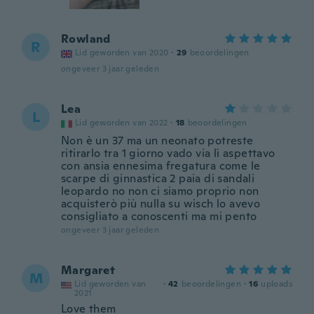
Rowland
R
Lid geworden van 2020
·
29
beoordelingen
ongeveer 3 jaar geleden
Lea
L
Lid geworden van 2022
·
18
beoordelingen
Non è un 37 ma un neonato potreste
ritirarlo tra 1 giorno vado via lì aspettavo
con ansia ennesima fregatura come le
scarpe di ginnastica 2 paia di sandali
leopardo no non ci siamo proprio non
acquisterò più nulla su wisch lo avevo
consigliato a conoscenti ma mi pento
ongeveer 3 jaar geleden
Margaret
M
Lid geworden van
·
42
beoordelingen
·
16
uploads
2021
Love them