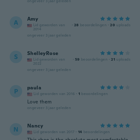
ongeveer 3 jaar geleden
Amy
A
Lid geworden van
·
28
beoordelingen
·
20
uploads
2014
ongeveer 3 jaar geleden
ShelleyRose
S
Lid geworden van
·
59
beoordelingen
·
21
uploads
2022
ongeveer 3 jaar geleden
paula
P
Lid geworden van 2016
·
1
beoordelingen
Love them
ongeveer 3 jaar geleden
Nancy
N
Lid geworden van 2017
·
14
beoordelingen
This shoe is the absolute most comfortable