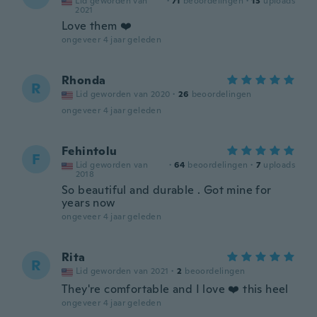
Lid geworden van
·
71
beoordelingen
·
13
uploads
2021
Love them ❤️
ongeveer 4 jaar geleden
Rhonda
R
Lid geworden van 2020
·
26
beoordelingen
ongeveer 4 jaar geleden
Fehintolu
F
Lid geworden van
·
64
beoordelingen
·
7
uploads
2018
So beautiful and durable . Got mine for
years now
ongeveer 4 jaar geleden
Rita
R
Lid geworden van 2021
·
2
beoordelingen
They're comfortable and I love ❤️ this heel
ongeveer 4 jaar geleden