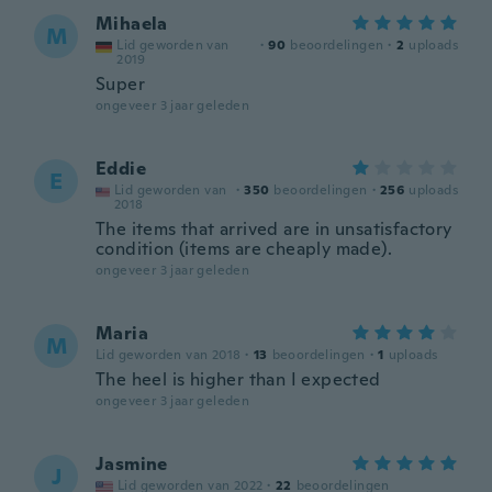
Mihaela
M
Lid geworden van
·
90
beoordelingen
·
2
uploads
2019
Super
ongeveer 3 jaar geleden
Eddie
E
Lid geworden van
·
350
beoordelingen
·
256
uploads
2018
The items that arrived are in unsatisfactory
condition (items are cheaply made).
ongeveer 3 jaar geleden
Maria
M
Lid geworden van 2018
·
13
beoordelingen
·
1
uploads
The heel is higher than I expected
ongeveer 3 jaar geleden
Jasmine
J
Lid geworden van 2022
·
22
beoordelingen