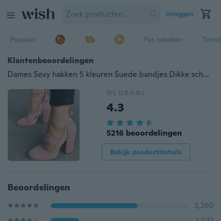
Inloggen
Populair
Pas bekeken
Trend
Klantenbeoordelingen
Dames Sexy hakken 5 kleuren Suede bandjes Dikke schoenen met hoge hakken Zomerfeest sandalen
GLOBAAL
4.3
5216 beoordelingen
Bekijk productdetails
Beoordelingen
3,260
1,033