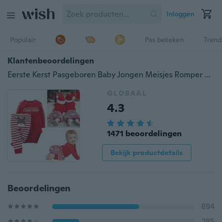
Inloggen
Populair
Pas bekeken
Trend
Klantenbeoordelingen
Eerste Kerst Pasgeboren Baby Jongen Meisjes Romper + Broek Bodysuit Outfits Xmas
GLOBAAL
4.3
1471 beoordelingen
Bekijk productdetails
Beoordelingen
894
285