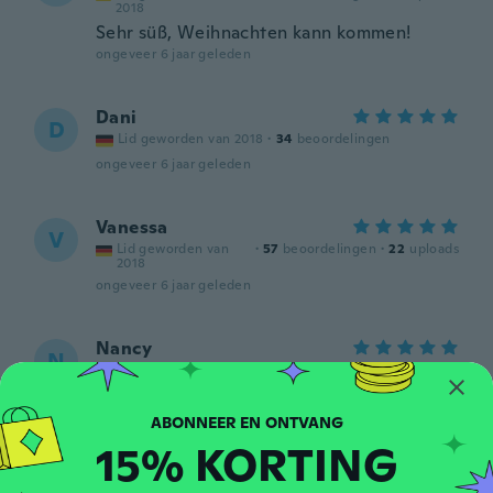
2018
Sehr süß, Weihnachten kann kommen!
ongeveer 6 jaar geleden
Dani
D
Lid geworden van 2018
·
34
beoordelingen
ongeveer 6 jaar geleden
Vanessa
V
Lid geworden van
·
57
beoordelingen
·
22
uploads
2018
ongeveer 6 jaar geleden
Nancy
N
Lid geworden van
·
20
beoordelingen
·
6
uploads
2020
So cute!
ongeveer 6 jaar geleden
15% KORTING