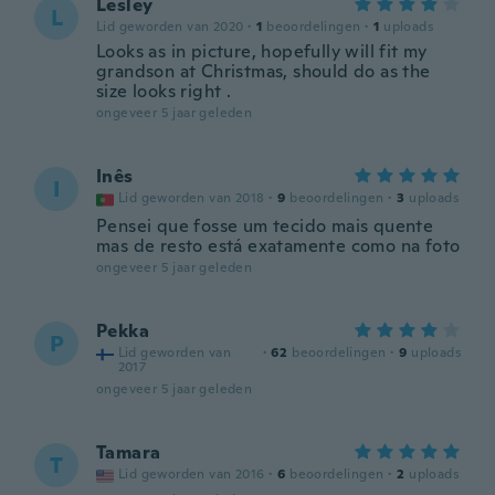
Lesley
L
Lid geworden van 2020
·
1
beoordelingen
·
1
uploads
Looks as in picture, hopefully will fit my
grandson at Christmas, should do as the
size looks right .
ongeveer 5 jaar geleden
Inês
I
Lid geworden van 2018
·
9
beoordelingen
·
3
uploads
Pensei que fosse um tecido mais quente
mas de resto está exatamente como na foto
ongeveer 5 jaar geleden
Pekka
P
Lid geworden van
·
62
beoordelingen
·
9
uploads
2017
ongeveer 5 jaar geleden
Tamara
T
Lid geworden van 2016
·
6
beoordelingen
·
2
uploads