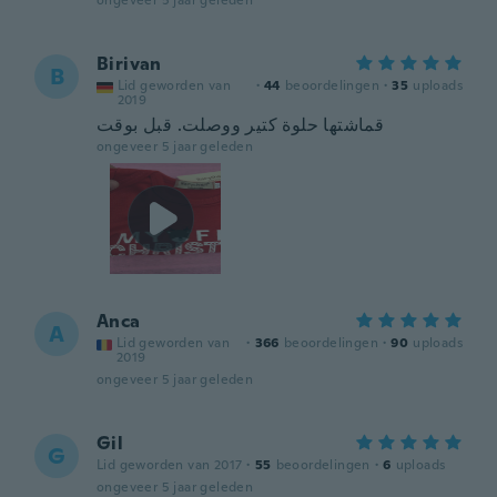
ongeveer 5 jaar geleden
Birivan
B
Lid geworden van
·
44
beoordelingen
·
35
uploads
2019
قماشتها حلوة كتير ووصلت. قبل بوقت
ongeveer 5 jaar geleden
Anca
A
Lid geworden van
·
366
beoordelingen
·
90
uploads
2019
ongeveer 5 jaar geleden
Gil
G
Lid geworden van 2017
·
55
beoordelingen
·
6
uploads
ongeveer 5 jaar geleden