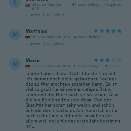
E
Lid geworden van
·
44
beoordelingen
·
1
uploads
2018
ongeveer 6 jaar geleden
Matthias
M
Lid geworden van 2016
·
22
beoordelingen
ongeveer 6 jaar geleden
Marie
M
Lid geworden van 2018
·
3
beoordelingen
·
2
uploads
Leider habe ich das Outfit bestellt damit
ich meiner noch nicht geborenen Tochter
das zu Weihnachten anziehen kann. Es ist
viel zu groß für ein einmonatiges Baby.
Leider ist die Hose auch verwaschen. Also
die weißen Streifen sind Rosa. Von der
Qualität her sonst sehr weich und schön.
Schade denn nächstes Jahr kann ich es ihr
auch sicherlich nicht mehr anziehen vor
allem weil es ja für das erste Jahr bestimmt
ist...