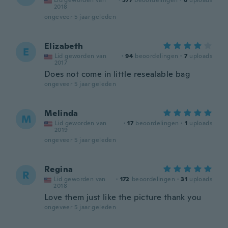
Lid geworden van
·
577
beoordelingen
·
6
uploads
2018
ongeveer 5 jaar geleden
Elizabeth
E
Lid geworden van
·
94
beoordelingen
·
7
uploads
2017
Does not come in little resealable bag
ongeveer 5 jaar geleden
Melinda
M
Lid geworden van
·
17
beoordelingen
·
1
uploads
2019
ongeveer 5 jaar geleden
Regina
R
Lid geworden van
·
172
beoordelingen
·
31
uploads
2018
Love them just like the picture thank you
ongeveer 5 jaar geleden