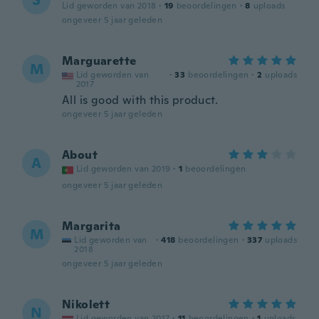
S
Lid geworden van 2018
·
19
beoordelingen
·
8
uploads
ongeveer 5 jaar geleden
Marguarette
M
Lid geworden van
·
33
beoordelingen
·
2
uploads
2017
All is good with this product.
ongeveer 5 jaar geleden
About
A
Lid geworden van 2019
·
1
beoordelingen
ongeveer 5 jaar geleden
Margarita
M
Lid geworden van
·
418
beoordelingen
·
337
uploads
2018
ongeveer 5 jaar geleden
Nikolett
N
Lid geworden van 2017
·
11
beoordelingen
·
1
uploads