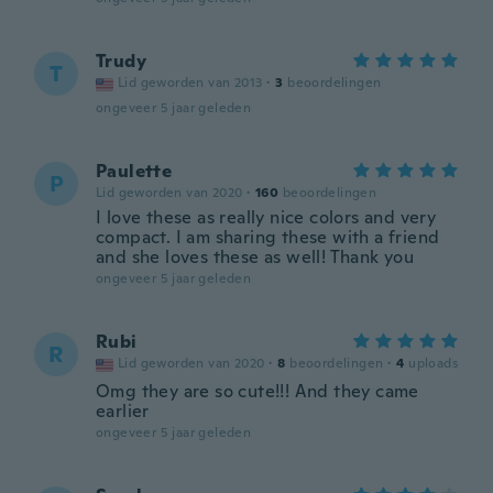
Trudy
T
Lid geworden van 2013
·
3
beoordelingen
ongeveer 5 jaar geleden
Paulette
P
Lid geworden van 2020
·
160
beoordelingen
I love these as really nice colors and very
compact. I am sharing these with a friend
and she loves these as well! Thank you
ongeveer 5 jaar geleden
Rubi
R
Lid geworden van 2020
·
8
beoordelingen
·
4
uploads
Omg they are so cute!!! And they came
earlier
ongeveer 5 jaar geleden