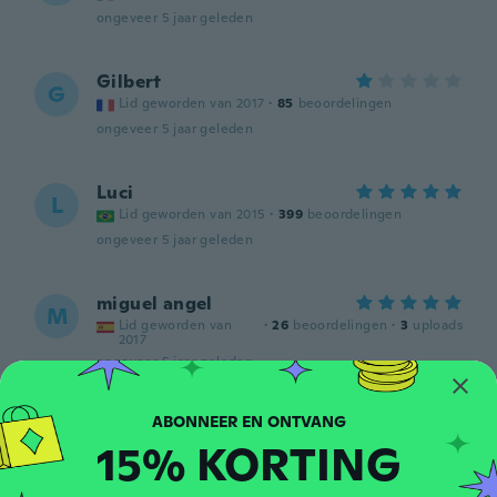
ongeveer 5 jaar geleden
Gilbert
G
Lid geworden van 2017
·
85
beoordelingen
ongeveer 5 jaar geleden
Luci
L
Lid geworden van 2015
·
399
beoordelingen
ongeveer 5 jaar geleden
miguel angel
M
Lid geworden van
·
26
beoordelingen
·
3
uploads
2017
ongeveer 5 jaar geleden
Ana Neto
A
15% KORTING
Lid geworden van 2017
·
5
beoordelingen
·
1
uploads
ongeveer 5 jaar geleden