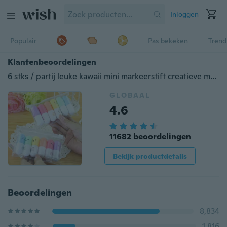
Inloggen
Populair
Pas bekeken
Trend
Klantenbeoordelingen
6 stks / partij leuke kawaii mini markeerstift creatieve mooie pil vorm gel pen voor kids koreaanse briefpapier
GLOBAAL
4.6
11682 beoordelingen
Bekijk productdetails
Beoordelingen
8,834
1,816