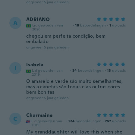
ongeveer 5 jaar geleden
ADRIANO
A
Lid geworden van
·
18
beoordelingen
·
1
uploads
2020
chegou em perfeita condição, bem
embalado
ongeveer 5 jaar geleden
Isabela
I
Lid geworden van
·
34
beoordelingen
·
13
uploads
2019
O amarelo e verde são muito semelhantes,
mas a canetas são fodas e as outras cores
bem bonitas
ongeveer 5 jaar geleden
Charmaine
C
Lid geworden van
·
914
beoordelingen
·
767
uploads
2019
My granddaughter will love this when she