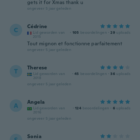
gets it for Xmas thank u
ongeveer 5 jaar geleden
Cédrine
C
Lid geworden van
·
105
beoordelingen
·
29
uploads
2015
Tout mignon et fonctionne parfaitement
ongeveer 5 jaar geleden
Therese
T
Lid geworden van
·
45
beoordelingen
·
36
uploads
2018
ongeveer 5 jaar geleden
Angela
A
Lid geworden van
·
124
beoordelingen
·
6
uploads
2016
ongeveer 5 jaar geleden
Sonia