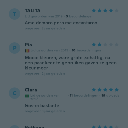
TALITA
T
Lid geworden van 2019
·
3
beoordelingen
Ame demoro pero me encantaron
ongeveer 2 jaar geleden
Pia
P
Lid geworden van 2019
·
10
beoordelingen
Mooie kleuren, ware grote ,schattig, na
een paar keer te gebruiken gaven ze geen
kleur meer
ongeveer 2 jaar geleden
Clara
C
Lid geworden van
·
11
beoordelingen
·
19
uploads
2017
Gostei bastante
ongeveer 3 jaar geleden
Bethany