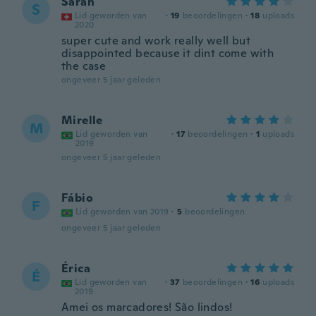
Sarah
S
Lid geworden van
·
19
beoordelingen
·
18
uploads
2020
super cute and work really well but
disappointed because it dint come with
the case
ongeveer 5 jaar geleden
Mirelle
M
Lid geworden van
·
17
beoordelingen
·
1
uploads
2019
ongeveer 5 jaar geleden
Fábio
F
Lid geworden van 2019
·
5
beoordelingen
ongeveer 5 jaar geleden
Érica
É
Lid geworden van
·
37
beoordelingen
·
16
uploads
2019
Amei os marcadores! São lindos!