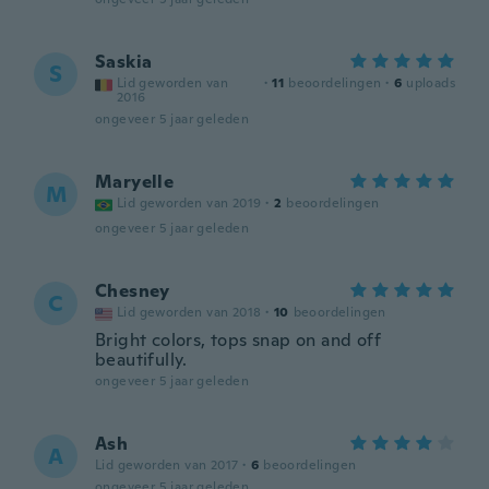
Saskia
S
Lid geworden van
·
11
beoordelingen
·
6
uploads
2016
ongeveer 5 jaar geleden
Maryelle
M
Lid geworden van 2019
·
2
beoordelingen
ongeveer 5 jaar geleden
Chesney
C
Lid geworden van 2018
·
10
beoordelingen
Bright colors, tops snap on and off
beautifully.
ongeveer 5 jaar geleden
Ash
A
Lid geworden van 2017
·
6
beoordelingen
ongeveer 5 jaar geleden